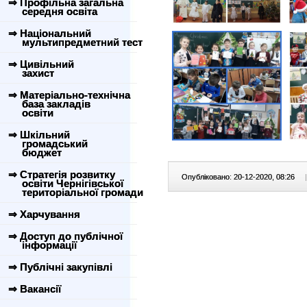
⇒ Профільна загальна
середня освіта
⇒ Національний
мультипредметний тест
⇒ Цивільний
захист
⇒ Матеріально-технічна
база закладів
освіти
⇒ Шкільний
громадський
бюджет
⇒ Стратегія розвитку
Опубліковано: 20-12-2020, 08:26
|
освіти Чернігівської
територіальної громади
⇒ Харчування
⇒ Доступ до публічної
інформації
⇒ Публічні закупівлі
⇒ Вакансії