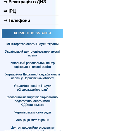
⇒ Реєстрація в ДНЗ
⇒ ІРЦ
⇒ Телефони
КОРИСНІ ПОСИЛАННЯ
Міністерство освіти і науки України
Український центр оцінювання якості
освіти
Київський регіональний центр
оцінювання якості освіти
Управління Державної служби якості
освіти у Чернігівській області
Управління освіти і науки
облдержадміністрації
Обласний інститут післядипломної
педагогічної освіти імені
К.Д.Ушинського
Чернігівська міська рада
Асоціація міст України
Центр професійного розвитку