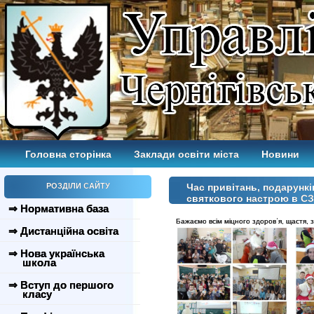
Головна сторінка
Заклади освіти міста
Новини
РОЗДІЛИ САЙТУ
Час привітань, подарункі
святкового настрою в С
⇒ Нормативна база
Бажаємо всім міцного здоровʾя, щастя, з
⇒ Дистанційна освіта
⇒ Нова українська
школа
⇒ Вступ до першого
класу