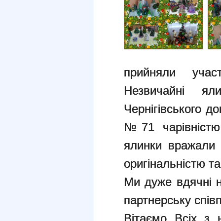
прийняли учас
Незвичайні ял
Чернігівського д
№71 чарівністю
ялинки вражали 
оригінальністю та
Ми дуже вдячні 
партнерську спів
Вітаємо Всіх з