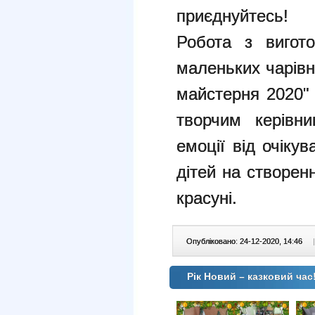
приєднуйтесь!
Робота з вигото
маленьких чарівн
майстерня 2020"
творчим керівни
емоції від очіку
дітей на створен
красуні.
Опубліковано: 24-12-2020, 14:46
|
Рік Новий – казковий час