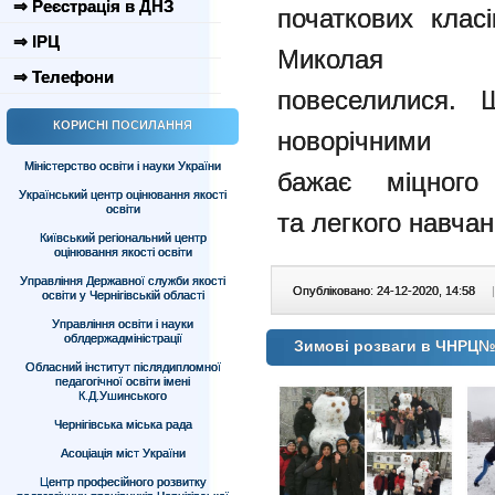
⇒ Реєстрація в ДНЗ
початкових клас
⇒ ІРЦ
Микола
⇒ Телефони
повеселилися. 
КОРИСНІ ПОСИЛАННЯ
новоріч
Міністерство освіти і науки України
бажає міцного 
Український центр оцінювання якості
освіти
та легкого навчан
Київський регіональний центр
оцінювання якості освіти
Управління Державної служби якості
Опубліковано: 24-12-2020, 14:58
|
освіти у Чернігівській області
Управління освіти і науки
облдержадміністрації
Зимові розваги в ЧНРЦ
Обласний інститут післядипломної
педагогічної освіти імені
К.Д.Ушинського
Чернігівська міська рада
Асоціація міст України
Центр професійного розвитку