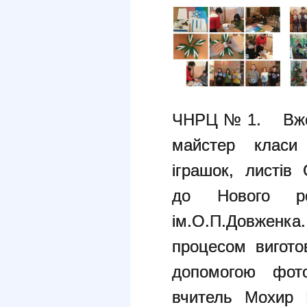
ЧНРЦ№1. Вже с
майстер класи 
іграшок, листів
до Нового ро
ім.О.П.Довженка
процесом вигото
допомогою фот
вчитель Мохир 