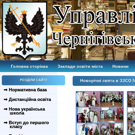
Головна сторінка
Заклади освіти міста
Новини
РОЗДІЛИ САЙТУ
Новорічні свята в ЗЗСО 
⇒ Нормативна база
⇒ Дистанційна освіта
⇒ Нова українська
школа
⇒ Вступ до першого
класу