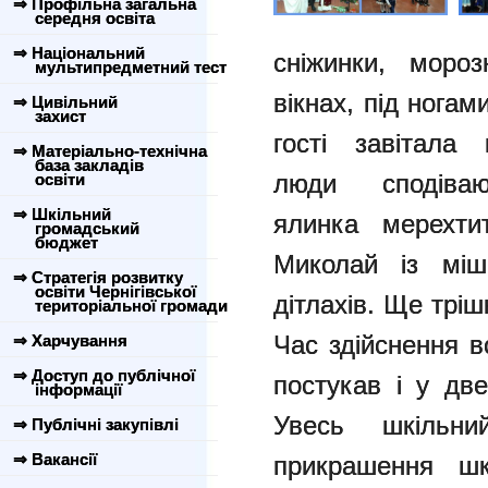
⇒ Профільна загальна
середня освіта
⇒ Національний
сніжинки, мороз
мультипредметний тест
вікнах, під ногам
⇒ Цивільний
захист
гості завітала
⇒ Матеріально-технічна
база закладів
люди сподіва
освіти
⇒ Шкільний
ялинка мерехти
громадський
бюджет
Миколай із міш
⇒ Стратегія розвитку
освіти Чернігівської
дітлахів. Ще тріш
територіальної громади
Час здійснення в
⇒ Харчування
⇒ Доступ до публічної
постукав і у дв
інформації
Увесь шкільн
⇒ Публічні закупівлі
⇒ Вакансії
прикрашення шк