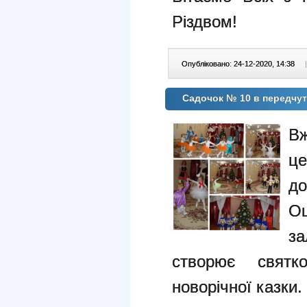
Різдвом!
Опубліковано: 24-12-2020, 14:38
|
Садочок № 10 в передчут
Вж
ц
до
Ош
за
створює святк
новорічної казки.