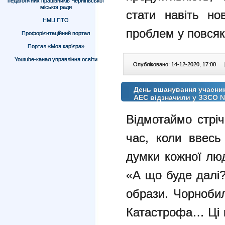
педагогічних працівників Чернігівської
міської ради
стати навіть но
НМЦ ПТО
проблем у повсяк
Профорієнтаційний портал
Портал «Моя кар’єра»
Youtube-канал управління освіти
Опубліковано: 14-12-2020, 17:00
|
День вшанування учасникі
АЕС відзначили у ЗЗСО 
Відмотаймо стрі
час, коли ввесь
думки кожної лю
«А що буде далі?
образи. Чорноб
Катастрофа… Ці п