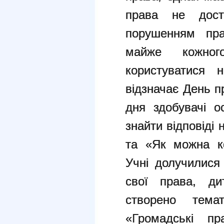
права не дост
порушенням пра
майже кожног
користуватися 
відзначає День п
дня здобувачі 
знайти відповіді
та «Як можна ко
Учні долучилися
свої права, дит
створено тем
«Громадські пр