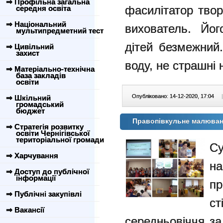
⇒ Профільна загальна
фасилітатор твор
середня освіта
⇒ Національний
вихователь. Йог
мультипредметний тест
дітей безмежний.
⇒ Цивільний
захист
воду, не страшні 
⇒ Матеріально-технічна
база закладів
освіти
Опубліковано: 14-12-2020, 17:04
|
⇒ Шкільний
громадський
бюджет
Правопівкульне малюван
⇒ Стратегія розвитку
освіти Чернігівської
територіальної громади
Су
⇒ Харчування
н
⇒ Доступ до публічної
інформації
п
⇒ Публічні закупівлі
ст
⇒ Вакансії
середньовіччя за