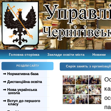
Головна сторінка
Заклади освіти міста
Новини
РОЗДІЛИ САЙТУ
Серія занять з організац
⇒ Нормативна база
О
⇒ Дистанційна освіта
ка
⇒ Нова українська
школа
ос
⇒ Вступ до першого
класу
п