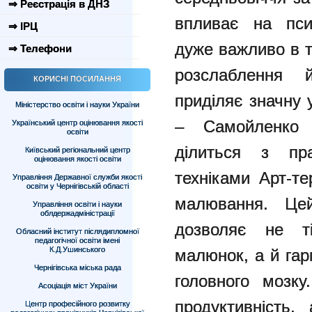
⇒ Реєстрація в ДНЗ
впливає на пси
⇒ ІРЦ
дуже важливо в т
⇒ Телефони
розслаблення 
КОРИСНІ ПОСИЛАННЯ
приділяє значну 
Міністерство освіти і науки України
– Самойленко 
Український центр оцінювання якості
освіти
ділиться з пра
Київський регіональний центр
оцінювання якості освіти
техніками Арт-те
Управління Державної служби якості
освіти у Чернігівській області
малювання. Цей
Управління освіти і науки
облдержадміністрації
дозволяє не ті
Обласний інститут післядипломної
педагогічної освіти імені
К.Д.Ушинського
малюнок, а й гар
Чернігівська міська рада
головного мозку
Асоціація міст України
продуктивність
Центр професійного розвитку