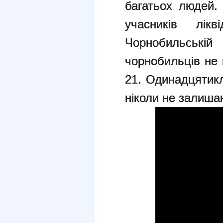
багатьох людей.
учасників лікв
Чорнобильські
чорнобильців не
21. Одинадцятик
ніколи не залиш