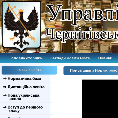
Головна сторінка
Заклади освіти міста
Новини
РОЗДІЛИ САЙТУ
Привітання з Новим роко
⇒ Нормативна база
⇒ Дистанційна освіта
⇒ Нова українська
школа
⇒ Вступ до першого
класу