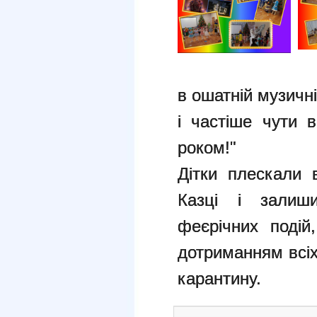
в ошатній музичн
і частіше чути 
роком!"
Дітки плескали 
Казці і залиш
феєрічних подій
дотриманням всіх
карантину.