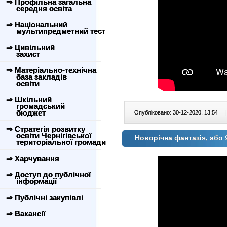
⇒ Профільна загальна
середня освіта
⇒ Національний
мультипредметний тест
⇒ Цивільний
захист
⇒ Матеріально-технічна
база закладів
освіти
⇒ Шкільний
громадський
бюджет
Опубліковано: 30-12-2020, 13:54
|
⇒ Стратегія розвитку
освіти Чернігівської
Новорічна фантазія, або 
територіальної громади
⇒ Харчування
⇒ Доступ до публічної
інформації
⇒ Публічні закупівлі
⇒ Вакансії