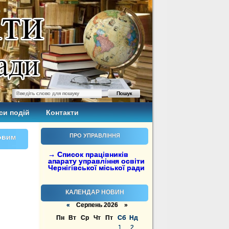
си подій
Контакти
ПРО УПРАВЛІННЯ
Новим
→ Список працівників
апарату управління освіти
Чернігівської міської ради
КАЛЕНДАР НОВИН
«
Серпень 2026 »
Пн
Вт
Ср
Чт
Пт
Сб
Нд
1
2