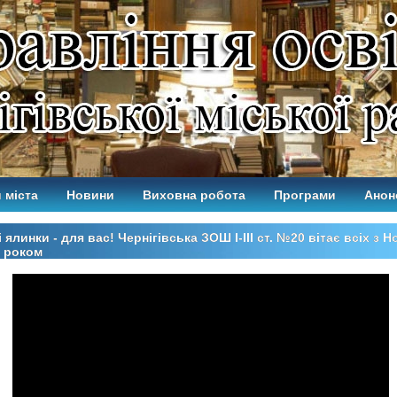
 міста
Новини
Виховна робота
Програми
Анон
 ялинки - для вас! Чернігівська ЗОШ І-ІІІ ст. №20 вітає всіх з 
 роком