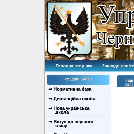
Головна сторінка
Заклади освіти
РОЗДІЛИ САЙТУ
Наші
2021
⇒ Нормативна база
⇒ Дистанційна освіта
⇒ Нова українська
школа
⇒ Вступ до першого
класу