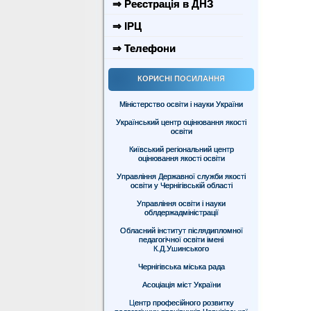
⇒ Реєстрація в ДНЗ
⇒ ІРЦ
⇒ Телефони
КОРИСНІ ПОСИЛАННЯ
Міністерство освіти і науки України
Український центр оцінювання якості
освіти
Київський регіональний центр
оцінювання якості освіти
Управління Державної служби якості
освіти у Чернігівській області
Управління освіти і науки
облдержадміністрації
Обласний інститут післядипломної
педагогічної освіти імені
К.Д.Ушинського
Чернігівська міська рада
Асоціація міст України
Центр професійного розвитку