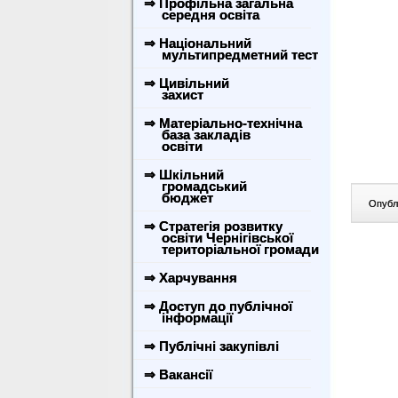
⇒ Профільна загальна
середня освіта
⇒ Національний
мультипредметний тест
⇒ Цивільний
захист
⇒ Матеріально-технічна
база закладів
освіти
⇒ Шкільний
громадський
бюджет
Опублі
⇒ Стратегія розвитку
освіти Чернігівської
територіальної громади
⇒ Харчування
⇒ Доступ до публічної
інформації
⇒ Публічні закупівлі
⇒ Вакансії