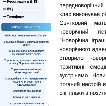
⇒ Реєстрація в ДНЗ
передноворічний
⇒ ІРЦ
клас виконував рі
⇒ Телефони
Святковий мат
КОРИСНІ ПОСИЛАННЯ
новорічний гіс
Міністерство освіти і науки України
"Новорічна ігра
Український центр оцінювання якості
освіти
новорічного адве
Київський регіональний центр
оцінювання якості освіти
створило новор
Управління Державної служби якості
освіти у Чернігівській області
позитивні емоц
Управління освіти і науки
облдержадміністрації
зустрінемо Нови
Обласний інститут післядипломної
педагогічної освіти імені
поганий настрій 
К.Д.Ушинського
Чернігівська міська рада
рік тільки з пози
Асоціація міст України
Центр професійного розвитку