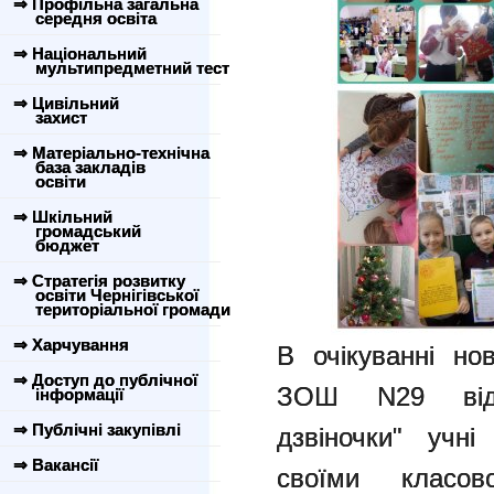
⇒ Профільна загальна
середня освіта
⇒ Національний
мультипредметний тест
⇒ Цивільний
захист
⇒ Матеріально-технічна
база закладів
освіти
⇒ Шкільний
громадський
бюджет
⇒ Стратегія розвитку
освіти Чернігівської
територіальної громади
⇒ Харчування
В очікуванні нов
⇒ Доступ до публічної
ЗОШ N29 відп
інформації
⇒ Публічні закупівлі
дзвіночки" учні
⇒ Вакансії
своїми класов