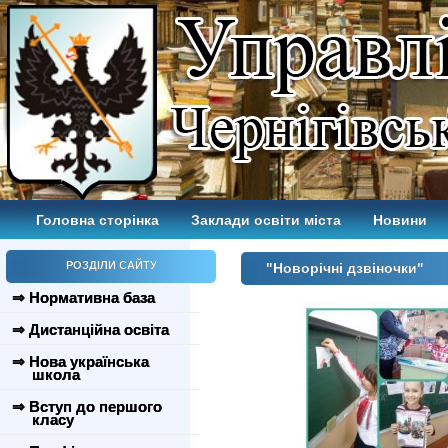
Головна сторінка
Заклади освіти міста
Новини
РОЗДІЛИ САЙТУ
"Новорічні дзвіночки"
⇒ Нормативна база
⇒ Дистанційна освіта
⇒ Нова українська
школа
⇒ Вступ до першого
класу