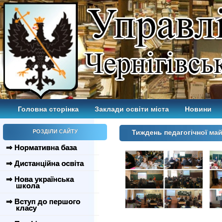
Головна сторінка
Заклади освіти міста
Новини
РОЗДІЛИ САЙТУ
Тиждень педагогічної ма
⇒ Нормативна база
⇒ Дистанційна освіта
⇒ Нова українська
школа
⇒ Вступ до першого
класу