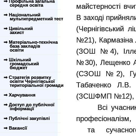
⇒ Профільна загальна
майстерності вчи
середня освіта
⇒ Національний
В заході прийнял
мультипредметний тест
(Чернігівський 
⇒ Цивільний
захист
№21), Кармазіна 
⇒ Матеріально-технічна
база закладів
(ЗОШ №4), Іллє
освіти
⇒ Шкільний
№30), Лещенко А
громадський
бюджет
(СЗОШ №2), Гур
⇒ Стратегія розвитку
освіти Чернігівської
Табаченко Л.В.
територіальної громади
(ЗСШФМП №12), Д
⇒ Харчування
⇒ Доступ до публічної
Всі учасники 
інформації
професіоналізм,
⇒ Публічні закупівлі
⇒ Вакансії
та сучасного