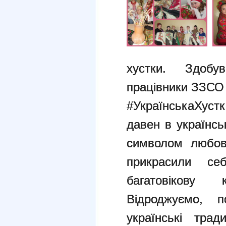
хустки. Здобув
працівники ЗЗСО
#УкраїнськаХустк
давен в українсь
символом любові
прикрасили се
багатовікову 
Відроджуємо, п
українські тра