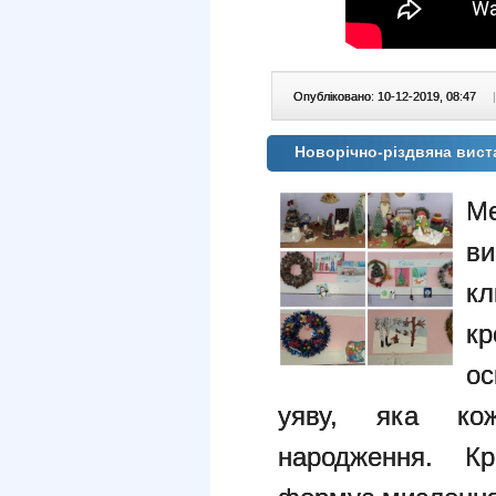
Опубліковано: 10-12-2019, 08:47
|
Новорічно-різдвяна вис
Ме
ви
кл
кр
ос
уяву, яка ко
народження. Кр