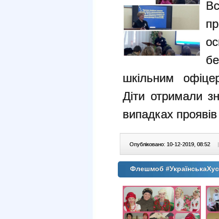
Вс
пр
ос
бе
шкільним офіце
Діти отримали з
випадках проявів
Опубліковано: 10-12-2019, 08:52
|
Флешмоб #УкраїнськаХус