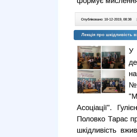
формує мислення
Опубліковано: 10-12-2019, 08:38
|
Лекція про шкідливість 
У 
д
на
№
"М
Асоціації". Гул
Половко Тарас пр
шкідливість вжив