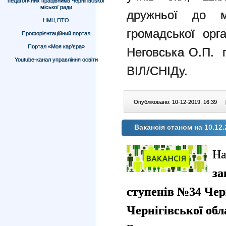
педагогічних працівників Чернігівської
міської ради
дружньої до 
НМЦ ПТО
громадської орга
Профорієнтаційний портал
Портал «Моя кар’єра»
Неговська О.П. 
Youtube-канал управління освіти
ВІЛ/СНІДу.
Опубліковано: 10-12-2019, 16:39
|
Вакансія станом на 10.12.
На
за
ступенів №34 Черн
Чернігівської обл