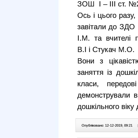
ЗОШ І – ІІІ ст. №
Ось і цього разу
завітали до ЗДО
І.М. та вчителі 
В.І і Стукач М.О.
Вони з цікавіст
заняття із дошкі
класи, передов
демонстрували ви
дошкільного віку 
Опубліковано: 12-12-2019, 09:21
|