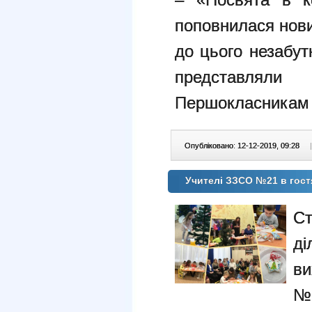
поповнилася нови
до цього незабутн
представлял
Першокласникам б
Опубліковано: 12-12-2019, 09:28
|
Учителі ЗЗСО №21 в гост
С
ді
ви
№1