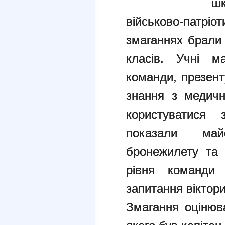
шк
військово-патрі
змаганнях брали 
класів. Учні м
команди, презент
знання з медичн
користуватися 
показали май
бронежилету та 
рівня команди 
запитання віктор
Змагання оцінюв