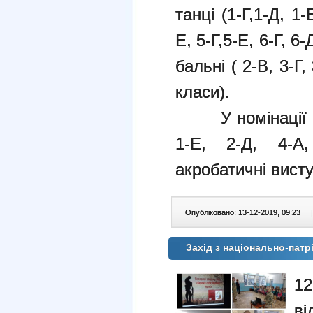
танці (1-Г,1-Д, 1-
Е, 5-Г,5-Е, 6-Г, 6-
бальні ( 2-В, 3-Г,
класи).
У номінації «Ху
1-Е, 2-Д, 4-А
акробатичні висту
Опубліковано: 13-12-2019, 09:23
|
Захід з національно-пат
1
ві