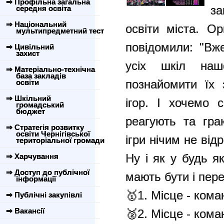
⇒ Профільна загальна
за
середня освіта
⇒ Національний
освіти міста. Ор
мультипредметний тест
повідомили: "
Вже
⇒ Цивільний
захист
усіх шкіл на
⇒ Матеріально-технічна
база закладів
познайомити їх 
освіти
⇒ Шкільний
ігор. І хочемо 
громадський
бюджет
реагують та гра
⇒ Стратегія розвитку
освіти Чернігівської
ігри нічим не від
територіальної громади
Ну і як у будь я
⇒ Харчування
⇒ Доступ до публічної
мають бути і пере
інформації
🥇1. Місце - ком
⇒ Публічні закупівлі
⇒ Вакансії
🥈2. Місце - ко