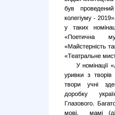
був проведений
колегіуму - 2019»
у таких номінац
«Поетична му
«Майстерність та
«Театральне мис
У номінації 
уривки з творі
твори учні зде
доробку укра
Глазового. Багат
мові, мамі (діт