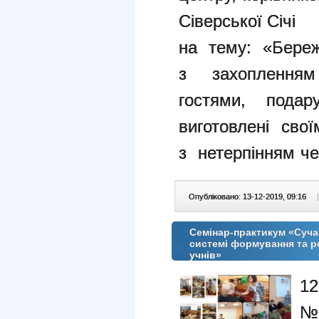
Сіверської Січі
на тему: «Береж
з захопленням 
гостями, пода
виготовлені сво
з нетерпінням че
Опубліковано: 13-12-2019, 09:16
|
Семінар-практикум «Сучас
системі формування та р
учнів»
12
№2