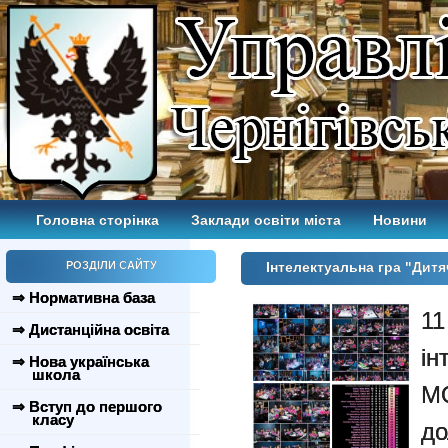
Головна сторінка
Заклади освіти міста
Новини
РОЗДІЛИ САЙТУ
Інтелектуальна гра "Ди
⇒ Нормативна база
1
⇒ Дистанційна освіта
і
⇒ Нова українська
школа
М
⇒ Вступ до першого
класу
до