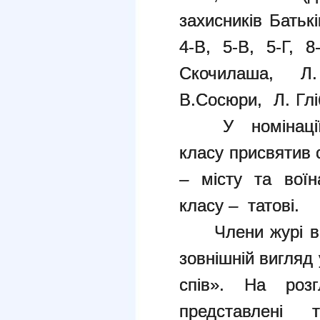
захисників Батькі
4-В, 5-В, 5-Г, 
Скочилаша, Л
В.Сосюри, Л. Глі
У номінаці
класу присвятив с
– місту та воїн
класу – татові.
Члени журі в
зовнішній вигляд
спів». На роз
представлені 