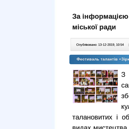
За інформацією 
міської ради
Опубліковано: 13-12-2019, 10:54
|
Фестиваль талантів «Зірк
З
с
зб
к
талановитих і об
видах мистецтва 