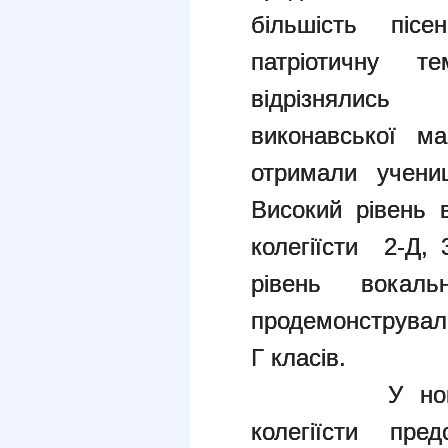
більшість пісе
патріотичну те
відрізнялись
виконавської ма
отримали учени
Високий рівень 
колегіїсти 2-Д, 
рівень вокаль
продемонстрували 
Г класів.
У но
колегіїсти пред