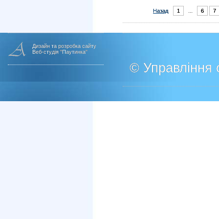
Назад
1
...
6
7
Дизайн та розробка сайту
Веб-студія "Паутинка"
© Управління о