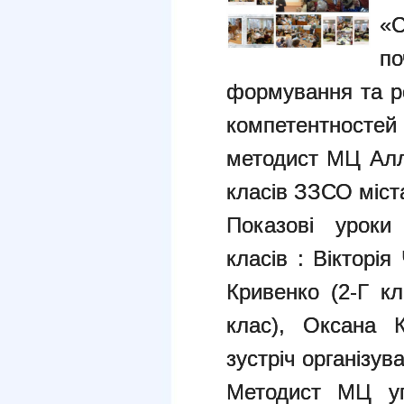
«
п
формування та р
компетентностей 
методист МЦ Алл
класів ЗЗСО міст
Показові уроки
класів : Вікторія
Кривенко (2-Г кл
клас), Оксана К
зустріч організу
Методист МЦ упр