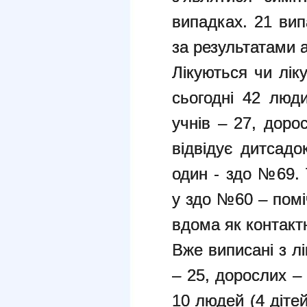
випадках. 21 вип
за результатами а
Лікуються чи лік
сьогодні 42 люд
учнів – 27, доро
відвідує дитсад
один - здо №69.
у здо №60 – помі
вдома як контакт
Вже виписані з л
– 25, дорослих –
10 людей (4 діте