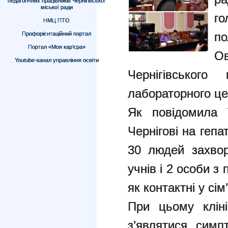
педагогічних працівників Чернігівської
міської ради
г
НМЦ ПТО
п
Профорієнтаційний портал
Портал «Моя кар’єра»
Ов
Youtube-канал управління освіти
Чернігівського
лабораторного ц
Як повідомила 
Чернігові на гепа
30 людей захвор
учнів і 2 особи з
як контактні у сім
При цьому клін
з’являтися симп