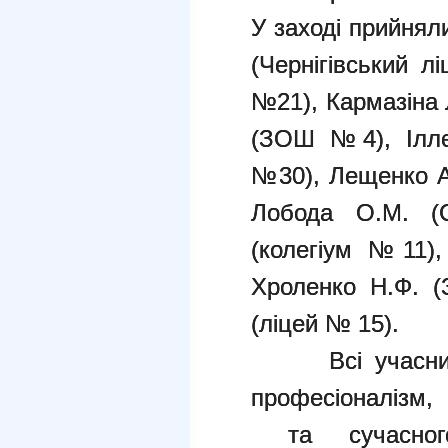
У заході прийнял
(Чернігівський 
№21), Кармазіна 
(ЗОШ №4), Іллє
№30), Лещенко А.
Лобода О.М. (
(колегіум №11)
Хроленко Н.Ф. 
(ліцей № 15).
Всі учасники 
професіоналізм,
та сучасного