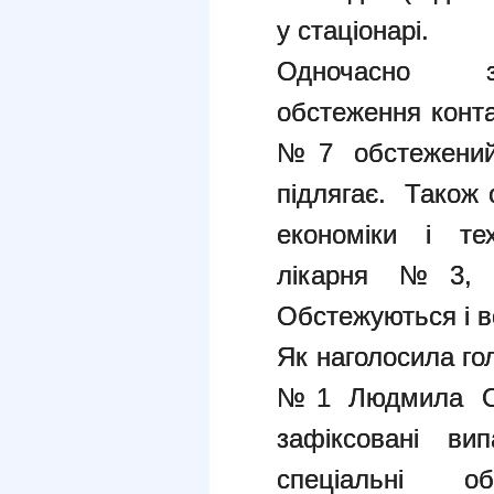
у стаціонарі.
Одночасно зд
обстеження конта
№7 обстежений
підлягає. Також 
економіки і тех
лікарня №3,
Обстежуються і вс
Як наголосила гол
№1 Людмила Овс
зафіксовані ви
спеціальні о