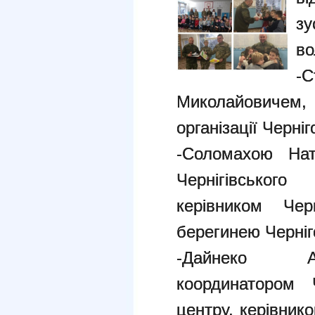
з
во
-
Миколайовичем
організації Черніг
-Соломахою Нат
Чернігівськог
керівником Черн
берегинею Черніго
-Дайнеко Ан
координатором Ч
центру, керівник