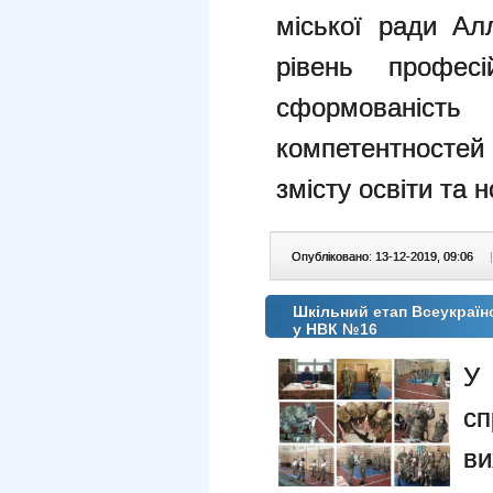
міської ради Ал
рівень професі
сформованіст
компетентностей
змісту освіти та
Опубліковано: 13-12-2019, 09:06
|
Шкільний етап Всеукраїн
у НВК №16
У
сп
в