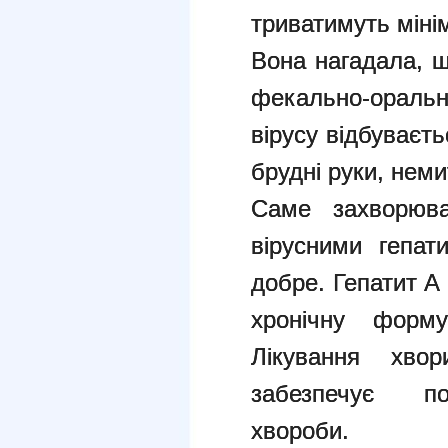
триватимуть мінім
Вона нагадала, 
фекально-ораль
вірусу відбуваєт
брудні руки, нем
Саме захворюва
вірусними гепат
добре. Гепатит А
хронічну форм
Лікування хво
забезпечує п
хвороби.