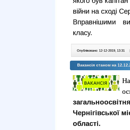
якого був капіта
війни на сході Се
Вправнішими ви
класу.
Опубліковано: 12-12-2019, 13:31
|
Вакансія станом на 12.12.
На
ос
загальноосвітня
Чернігівської мі
області.