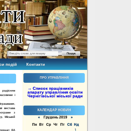
си подій
Контакти
ПРО УПРАВЛІННЯ
→ Список працівників
і радісним
апарату управління освіти
масовими і
Чернігівської міської ради
іграшками,
ві вистава
КАЛЕНДАР НОВИН
рограми з
р, Міський
«
Грудень 2019
»
Пн
Вт
Ср
Чт
Пт
Сб
Нд
1
нтернат. 8А