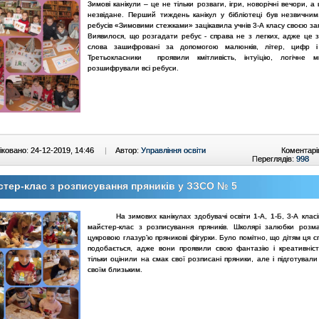
Зимові канікули – це не тільки розваги, ігри, новорічні вечори, а
незвідане. Перший тиждень канікул у бібліотеці був незвичним
ребусів «Зимовими стежками» зацікавила учнів 3-А класу своєю за
Виявилося, що розгадати ребус - справа не з легких, адже це з
слова зашифровані за допомогою малюнків, літер, цифр і 
Третьокласники проявили кмітливість, інтуїцію, логічне м
розшифрували всі ребуси.
ковано: 24-12-2019, 14:46
|
Автор:
Управління освіти
Коментарі
Переглядів:
998
тер-клас з розписування пряників у ЗЗСО № 5
На зимових канікулах здобувачі освіти 1-А, 1-Б, 3-А класів
майстер-клас з розписування пряників. Школярі залюбки розм
цукровою глазур’ю пряникові фігурки. Було помітно, що дітям ця 
подобається, адже вони проявили свою фантазію і креативніст
тільки оцінили на смак свої розписані пряники, але і підготувал
своїм близьким.