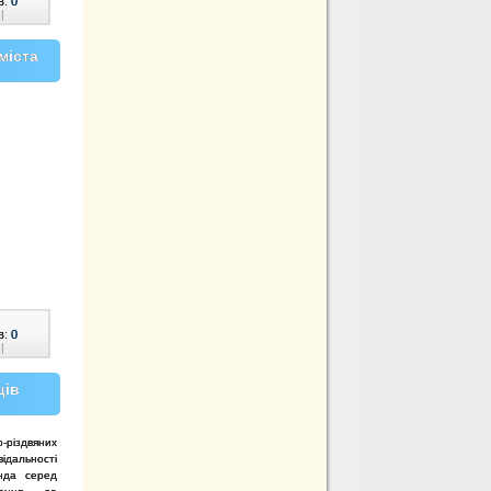
в:
0
|
міста
в:
0
|
ців
о-різдвяних
ідальності
анда серед