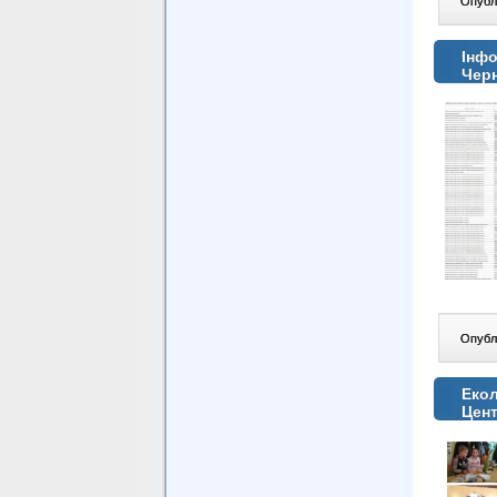
Опублі
Інфо
Черн
Опублі
Екол
Цен