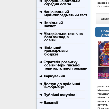
⇒ Профільна загальна
разом із 
середня освіта
Ось такі 
⇒ Національний
мультипредметний тест
Опублі
⇒ Цивільний
захист
Ново
⇒ Матеріально-технічна
діте
база закладів
освіти
⇒ Шкільний
громадський
бюджет
⇒ Стратегія розвитку
освіти Чернігівської
територіальної громади
⇒ Харчування
⇒ Доступ до публічної
інформації
різноманіт
Маленьки
танцювал
⇒ Публічні закупівлі
Міського 
пустощі, 
⇒ Вакансії
артистів.
Після кон