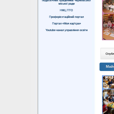
педагогічних працівників Чернігівської
міської ради
НМЦ ПТО
Профорієнтаційний портал
Портал «Моя кар’єра»
Youtube-канал управління освіти
Опублі
Майс