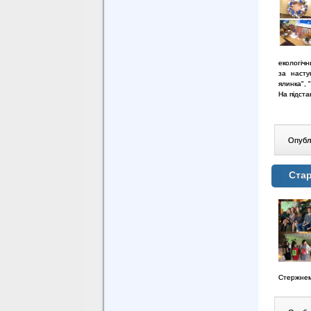
екологічн
за насту
ялинка", 
На підста
Опублі
Ста
Стержнем 