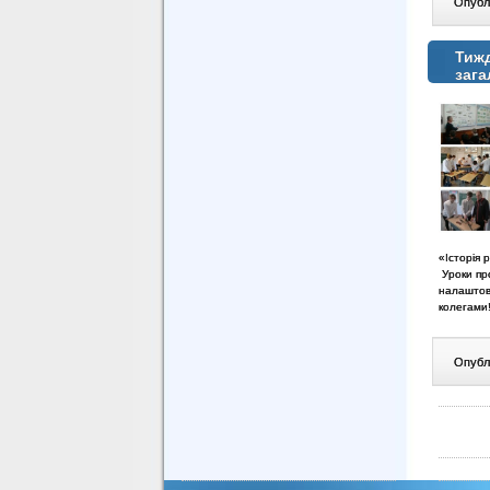
Опублі
Тижд
зага
«Історія 
Уроки про
налаштов
колегами
Опублі