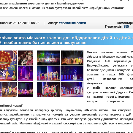
класним керівником виготовили для них іменні подаруночки.
ми виснажені, веселі і натхненні готові зустрачати Новий рік!!! З прийдешніми святами!
ковано: 26-12-2019, 08:22
|
Автор:
Управління освіти
Коментарі
Переглядів:
955
річне свято міського голови для обдарованих дітей та дітей-с
й, позбавлених батьківського піклування
Ялинка міського голови 
зібрала в Міському палаці куль
Радченка 420 переможців
Всеукраїнських учнівських 
базових дисциплін і конкурсів,
змагань, а також 300 дітей
дітей, позбавлених бать
піклування.
У фойє Палацу маленьки
зустрічали казковий Дідусь зі С
та казкові герої-аніматори.
настрій створювали ф
ні ігрові локації.
м глядачам показали новорічну циркову шоу-виставу «Зимова квітка», яка створена
ьних, акробатичних та музичних номерів за участю вихованців різних творчих студій 
палацу культури. Це сімейне шоу для тих, хто хоче знову зануритися у дитинство, пригада
веселий сміх. Маленькі відвідувачі у захваті спостерігали за яскравим дійством у виконанн
цертної програми кожна дитина отримала від міста святковий цукерковий подарунок та кар