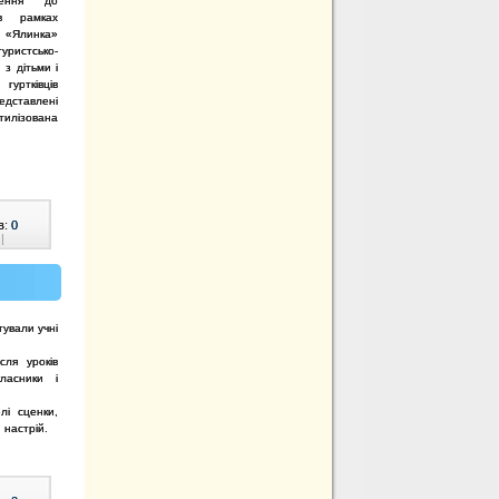
лення до
в рамках
«Ялинка»
уристсько-
 з дітьми і
уртківців
редставлені
тилізована
в:
0
|
тували учні
сля уроків
ласники і
лі сценки,
 настрій.