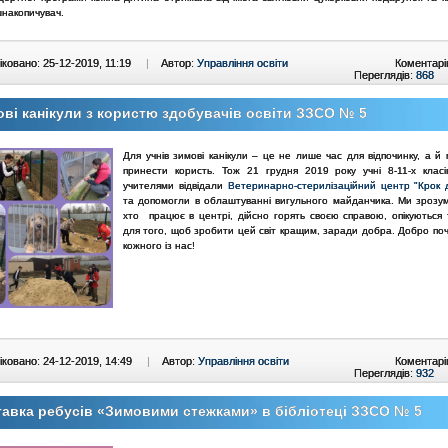
накопичувач.
ковано: 25-12-2019, 11:19
|
Автор:
Управління освіти
Коментарі
Переглядів:
868
ві канікули з користю здобувачів освіти ЗЗСО № 5
Для учнів зимові канікули – це не лише час для відпочинку, а й
принести користь. Тож 21 грудня 2019 року учні 8-11-х клас
учителями відвідали
Ветеринарно-стерилізаційний центр "Крок 
та допомогли в облаштуванні вигульного майданчика. Ми зрозумі
хто працює в центрі, дійсно горять своєю справою, опікуються
для того, щоб зробити цей світ кращим, заради добра. Добро поч
кожного із нас!
ковано: 24-12-2019, 14:49
|
Автор:
Управління освіти
Коментарі
Переглядів:
932
авка ребусів «Зимовими стежками» в бібліотеці ЗЗСО № 5