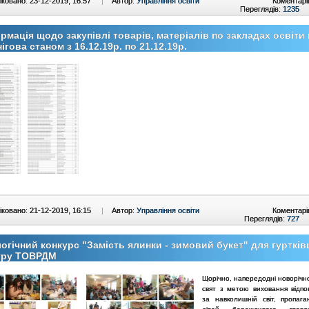
ковано: 23-12-2019, 16:57
|
Автор:
Управління освіти
Коментарі
Переглядів:
1235
рмація щодо закупівлі товарів, матеріалів по закладах освіти 
ігова станом з 16.12.19р. по 21.12.19р.
ковано: 21-12-2019, 16:15
|
Автор:
Управління освіти
Коментарі
Переглядів:
727
огічний конкурс "Замість ялинки - зимовий букет" для гуртків
тру ТОВРДМ
Щорічно, напередодні новорічн
свят з метою виховання відпов
за навколишній світ, пропаг