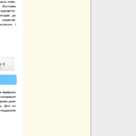
 щось нове,
. Виставка
гадковістю.
агадки, де
символів.
ислення і
в:
0
|
 відвідали
альовували
справа дуже
ь. Діти не
и подарунки