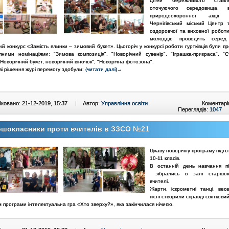
дітей бережливого став
оточуючого середовища, 
природоохоронної акції 
Чернігівський міський Центр т
оздоровчої та виховної роботи
молоддю проводить серед г
ий конкурс «Замість ялинки – зимовий букет». Цьогоріч у конкурсі роботи гуртківців були п
пними номінаціями: "Зимова композиція", "Новорічний сувенір", "Іграшка-прикраса", "С
"Новорічний букет, новорічний віночок", "Новорічна фотозона".
ві рішення журі перемогу здобули:
(читати далі)
→
ковано: 21-12-2019, 15:37
|
Автор:
Управління освіти
Коментарі
Переглядів:
1047
ршокласники проти вчителів в ЗЗСО №21
Цікаву новорічну програму підго
10-11 класів.
В останній день навчання пі
зібрались в залі старшок
вчителі.
Жарти, іскрометні танці, весе
пісні створили справді святковий
програми інтелектуальна гра «Хто зверху?», яка закінчилася нічиєю.