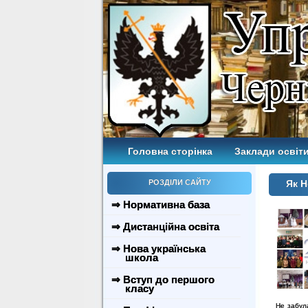
Головна сторінка
Заклади освіти
РОЗДІЛИ САЙТУ
Як Н
⇒ Нормативна база
⇒ Дистанційна освіта
⇒ Нова українська
школа
⇒ Вступ до першого
класу
Не забула