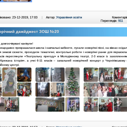
ковано: 23-12-2019, 17:03
|
Автор:
Управління освіти
Коментарі
Переглядів:
911
орічний дажйджест ЗОШ №20
довгоочікувані канікули!
нещодавно прикрашалася школа і навчальні кабінети, лунали новорічні пісні, на вікнах осіда
ся зимові сюжети, проходили тематичні, контрольні роботи і новорічні ранки для першоклас
асів переглянули «Театральну пригоду» в Молодіжному театрі, 2-3 класи із захоплення
«Крижана історія», а учні 6-11 класів – запальний новорічний концерт у Чернігівському
ійному центрі.