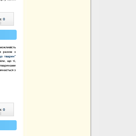
в:
0
|
 можливість
ів разом з
до тварин"
ли, що ті,
 тваринами
инається з
в:
0
|