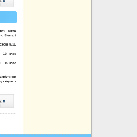
в:
0
|
віти міста
». Вчителі
 СЗСШ №1),
- 10 клас
 - 10 клас
патріотично
досвідом з
в:
0
|