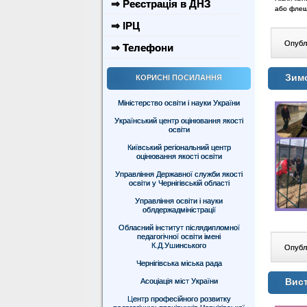
⇒ Реєстрація в ДНЗ
або флеш
⇒ ІРЦ
Опублі
⇒ Телефони
Зимо
КОРИСНІ ПОСИЛАННЯ
Міністерство освіти і науки України
Український центр оцінювання якості
освіти
Київський регіональний центр
оцінювання якості освіти
Управління Державної служби якості
освіти у Чернігівській області
Управління освіти і науки
облдержадміністрації
Обласний інститут післядипломної
педагогічної освіти імені
К.Д.Ушинського
Опублі
Чернігівська міська рада
Вист
Асоціація міст України
Центр професійного розвитку