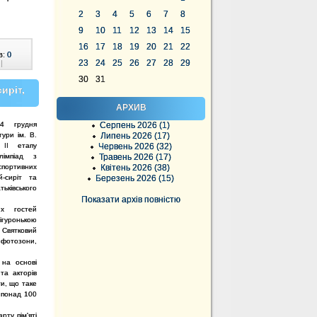
2
3
4
5
6
7
8
9
10
11
12
13
14
15
16
17
18
19
20
21
22
в:
0
23
24
25
26
27
28
29
|
30
31
иріт,
АРХИВ
24 грудня
Серпень 2026 (1)
тури ім. В.
Липень 2026 (17)
 ІІ етапу
Червень 2026 (32)
олімпіад з
Травень 2026 (17)
 спортивних
Квітень 2026 (38)
-сиріт та
Березень 2026 (15)
ківського
Показати архів повністю
х гостей
нігуронькою
 Святковий
отозони,
 на основі
та акторів
ти, що таке
і понад 100
ту пім'яті