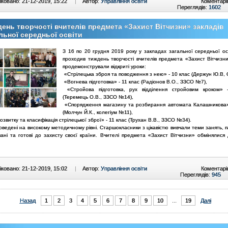
ковано: 21-12-2019, 15:22
|
Автор:
Управління освіти
Коментарі
Переглядів:
1602
ень творчості вчителів предмета «Захист Вітчизни» закладів
льної середньої освіти
З 16 по 20 грудня 2019 року у закладах загальної середньої ос
проходив тиждень творчості вчителів предмета «Захист Вітчизни
продемонстрували відкриті уроки:
«Стрілецька зброя та поводження з нею» - 10 клас (Держун Ю.В,
«Вогнева підготовка» - 11 клас (Радіонов В.О., ЗЗСО №7),
«Стройова підготовка, рух відділення стройовим кроком» 
(Теремець О.В., ЗЗСО №14),
«Спорядження магазину та розбирання автомата Калашникова»
(Молчун Й.К., колегіум №11),
розвитку та класифікація стрілецької зброї» - 11 клас (Трухан В.В., ЗЗСО №34).
ведені на високому методичному рівні. Старшокласники з цікавістю вивчали теми занять, 
ані та готові до захисту своєї країни. Вчителі предмета «Захист Вітчизни» обмінялися 
!
ковано: 21-12-2019, 15:02
|
Автор:
Управління освіти
Коментарі
Переглядів:
945
Назад
1
2
3
4
5
6
7
8
9
10
...
19
Далі