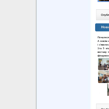
Опублі
Нов
Почалися 
А зовсім 
і з’явили
1та 5 кл
виставу 
філармон