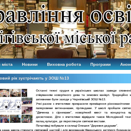
 міста
Новини
Виховна робота
Програми
Анон
овий рік зустрічають у ЗОШ №13
Останні тижні грудня в українських школах завжди сповнен
очікуванням новорічного дива та зимових канікул. Традиційно 
активними були заходи у Чернігівській ЗОШ №13.
Учні разом з вчителями прикрасили приміщення різноманітними 
паперовими витинанками, гірляндами. У школі пройшли святко
"Дівчинка з сірниками", новорічний квест та концертна п
дискотекою. Діти з вчителями відвідали також Молодіжний теат
палац культури, де переглянули святкові вистави.
Початківці побували в селищі Олешня "Деревня дедушки".
 наша школа створити святковий настрій і для вихованців Ніжинського дитячого будинку-і