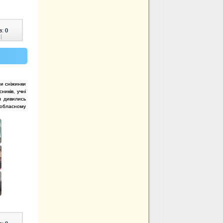
в:
0
|
ли сніжинки
ників, учні
м дивились
 обласному