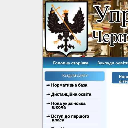
Головна сторінка
Заклади освіти
РОЗДІЛИ САЙТУ
Ново
діте
⇒ Нормативна база
⇒ Дистанційна освіта
⇒ Нова українська
школа
⇒ Вступ до першого
класу