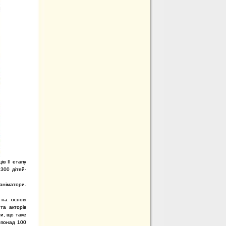
ів ІІ етапу
 300 дітей-
аніматори.
 на основі
та акторів
ти, що таке
і понад 100