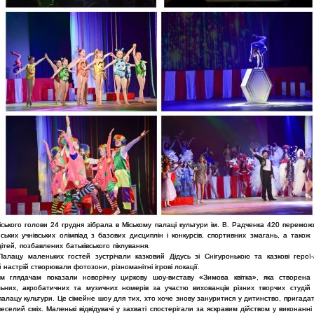
ського голови 24 грудня зібрала в Міському палаці культури ім. В. Радченка 420 переможц
ських учнівських олімпіад з базових дисциплін і конкурсів, спортивних змагань, а також
дітей, позбавлених батьківського піклування.
алацу маленьких гостей зустрічали казковий Дідусь зі Снігуронькою та казкові герої-
 настрій створювали фотозони, різноманітні ігрові локації.
м глядачам показали новорічну циркову шоу-виставу «Зимова квітка», яка створена
ьних, акробатичних та музичних номерів за участю вихованців різних творчих студій 
палацу культури. Це сімейне шоу для тих, хто хоче знову зануритися у дитинство, пригада
веселий сміх. Маленькі відвідувачі у захваті спостерігали за яскравим дійством у виконанн