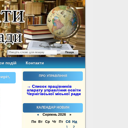
си подій
Контакти
ПРО УПРАВЛІННЯ
иріт,
→ Список працівників
апарату управління освіти
Чернігівської міської ради
КАЛЕНДАР НОВИН
«
Серпень 2026 »
Пн
Вт
Ср
Чт
Пт
Сб
Нд
1
2