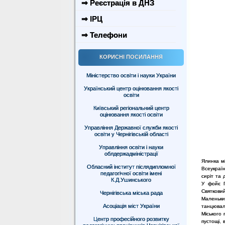
⇒ Реєстрація в ДНЗ
⇒ ІРЦ
⇒ Телефони
КОРИСНІ ПОСИЛАННЯ
Міністерство освіти і науки України
Український центр оцінювання якості
освіти
Київський регіональний центр
оцінювання якості освіти
Управління Державної служби якості
освіти у Чернігівській області
Управління освіти і науки
облдержадміністрації
Ялинка мі
Обласний інститут післядипломної
Всеукраїн
педагогічної освіти імені
сиріт та 
К.Д.Ушинського
У фойє П
Святковий
Чернігівська міська рада
Маленьки
Асоціація міст України
танцювал
Міського 
Центр професійного розвитку
пустощі, 