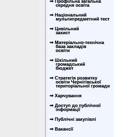
⇒ Профільна загальна
середня освіта
⇒ Національний
мультипредметний тест
⇒ Цивільний
захист
⇒ Матеріально-технічна
база закладів
освіти
⇒ Шкільний
громадський
бюджет
⇒ Стратегія розвитку
освіти Чернігівської
територіальної громади
⇒ Харчування
⇒ Доступ до публічної
інформації
⇒ Публічні закупівлі
⇒ Вакансії