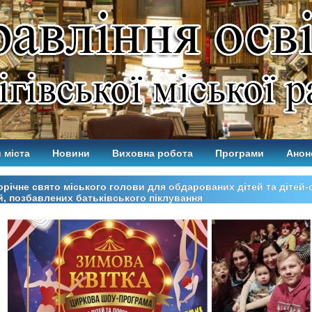
 міста
Новини
Виховна робота
Програми
Анон
річне свято міського голови для обдарованих дітей та дітей-с
й, позбавлених батьківського піклування