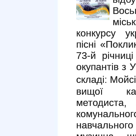
Вос
міс
конкурсу ук
пісні «Покли
73-й річниц
окупантів з 
складі:
Мойсі
вищої кат
методиста, 
комунальн
навчального