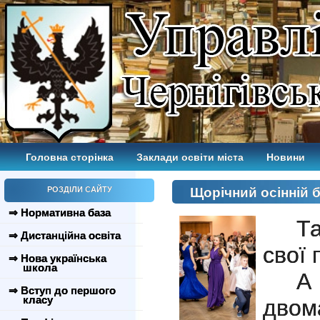
Головна сторінка
Заклади освіти міста
Новини
РОЗДІЛИ САЙТУ
Щорічний осінній 
⇒ Нормативна база
Т
⇒ Дистанційна освіта
свої
⇒ Нова українська
школа
А 
⇒ Вступ до першого
класу
двом