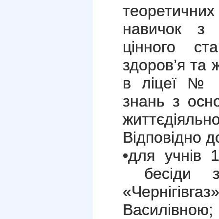
теоретичних
навичок з 
цінного ст
здоров’я та 
в ліцеї № 
знань з осн
життєдіяльно
Відповідно д
•для учнів 1
бесіди зі
«Чернігів
Василівною;