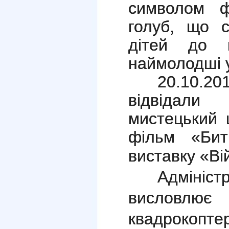
символом ф
голуб, що 
дітей до 
наймолодші у
20.10.20
відвідали
мистецький 
фільм «Бит
виставку «Ві
Адміні
висловлю
квадрокопт