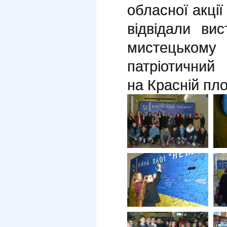
обласної акції
відвідали вис
мистецьком
патріотични
на Красній пло