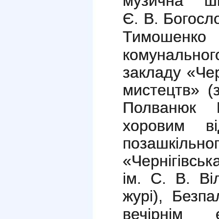
музична 
Є. В. Богосл
Тимошенк
комунальн
закладу «Чер
мистецтв» (з
Полванюк
хоровим ві
позашкільно
«Чернігівсь
ім. С. В. Ві
журі),
Безпа
вечірнім 