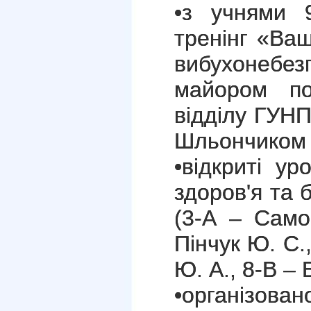
•з учнями 9
тренінг «Ваш
вибухонебе
майором пол
відділу ГУНП
Шльончиком 
•відкриті у
здоров'я та 
(3-А – Само
Пінчук Ю. С.
Ю. А., 8-В – 
•організован