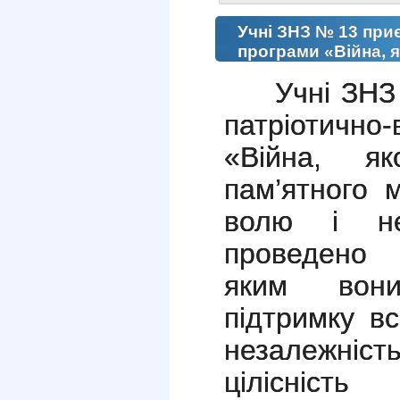
Учні ЗНЗ № 13 при
програми «Війна, я
Учні ЗНЗ
патріотичн
«Війна, я
пам’ятного 
волю і нез
проведено
яким вон
підтримку в
незалежніс
цілісність