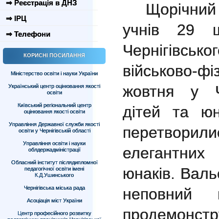
⇒ Реєстрація в ДНЗ
Щорічний
⇒ ІРЦ
учнів 29 ш
⇒ Телефони
Чернігівськ
КОРИСНІ ПОСИЛАННЯ
військово-ф
Міністерство освіти і науки України
жовтня у Ч
Український центр оцінювання якості
освіти
Київський регіональний центр
дітей та юн
оцінювання якості освіти
Управління Державної служби якості
перетворил
освіти у Чернігівській області
Управління освіти і науки
елегантних
облдержадміністрації
Обласний інститут післядипломної
юнаків. Валь
педагогічної освіти імені
К.Д.Ушинського
Чернігівська міська рада
неповний п
Асоціація міст України
продемонстр
Центр професійного розвитку