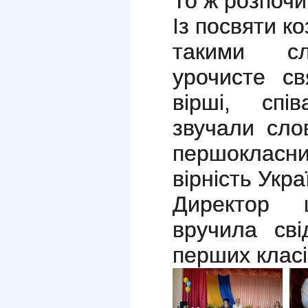
То ж розпочи
Із посвяти ко
такими сл
урочисте св
вірші, спі
звучали сло
першокласни
вірність Укра
Директор ш
вручила сві
перших класі