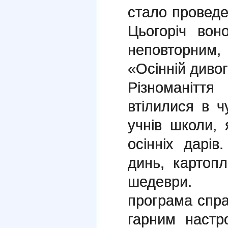
стало проведен
Цьогоріч вон
неповторним, 
«Осінній диво
Різноманіття
втілилися в чу
учнів школи, 
осінніх дарів.
динь, картопл
шедеври. Н
програма спра
гарним настр