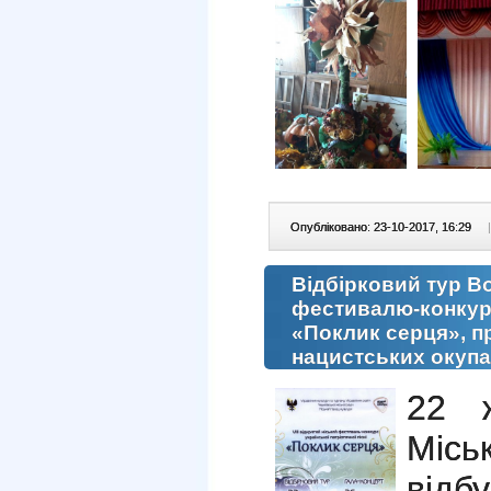
Опубліковано: 23-10-2017, 16:29
|
Відбірковий тур В
фестивалю-конкурсу
«Поклик серця», п
нацистських окупан
22 
Місь
відб