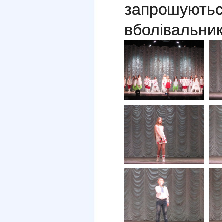
запрошуютьс
вболівальни