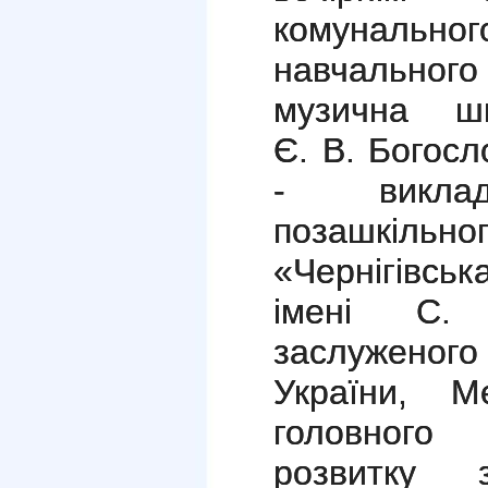
комунальн
навчального
музична 
Є. В. Богосл
-
викл
позашкільно
«Чернігівсь
імені С. 
заслуженого
України, 
головного 
розвитку з