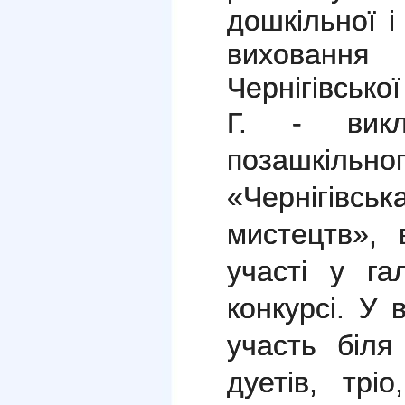
дошкільної і
виховання
Чернігівсько
Г. -
вик
позашкі
«Чернігів
мистецтв», 
участі у га
конкурсі. У 
участь біля 
дуетів, трі