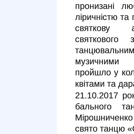
пронизані лю
ліричністю та
святкову а
святкового 
танцюваль
музичними 
пройшло у колі
квітами та да
21.10.2017 ро
бального та
Мірошниченк
свято танцю «