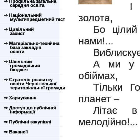
⇒ Профільна загальна
І
середня освіта
золота,
⇒ Національний
мультипредметний тест
Бо цілий
⇒ Цивільний
захист
нами!...
⇒ Матеріально-технічна
база закладів
Виблискує
освіти
А ми у 
⇒ Шкільний
громадський
бюджет
обіймах,
⇒ Стратегія розвитку
освіти Чернігівської
Тільки Г
територіальної громади
планет –
⇒ Харчування
Літає в
⇒ Доступ до публічної
інформації
мелодійно!...
⇒ Публічні закупівлі
⇒ Вакансії