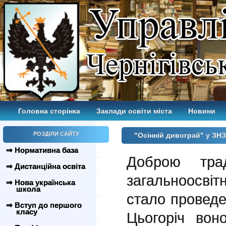
Головна сторінка
Заклади освіти міста
Новини
РОЗДІЛИ САЙТУ
"Осінній дивограй" у ЗН
⇒ Нормативна база
Доброю трад
⇒ Дистанційна освіта
загальноосвітн
⇒ Нова українська
школа
стало проведен
⇒ Вступ до першого
класу
Цьогоріч вон