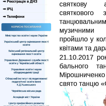
⇒ Реєстрація в ДНЗ
святкову а
⇒ ІРЦ
святкового 
⇒ Телефони
танцюваль
КОРИСНІ ПОСИЛАННЯ
музичними 
Міністерство освіти і науки України
пройшло у колі
Український центр оцінювання якості
освіти
квітами та да
Київський регіональний центр
оцінювання якості освіти
21.10.2017 ро
Управління Державної служби якості
освіти у Чернігівській області
бального та
Управління освіти і науки
Мірошниченк
облдержадміністрації
Обласний інститут післядипломної
свято танцю «
педагогічної освіти імені
К.Д.Ушинського
Чернігівська міська рада
Асоціація міст України
Центр професійного розвитку