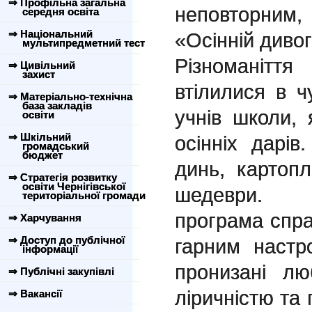
⇒ Профільна загальна
неповторним, 
середня освіта
⇒ Національний
«Осінній диво
мультипредметний тест
Різноманіття
⇒ Цивільний
захист
втілилися в чу
⇒ Матеріально-технічна
база закладів
учнів школи, 
освіти
⇒ Шкільний
осінніх дарів.
громадський
бюджет
динь, картопл
⇒ Стратегія розвитку
освіти Чернігівської
шедеври. Н
територіальної громади
програма спра
⇒ Харчування
⇒ Доступ до публічної
гарним настр
інформації
пронизані лю
⇒ Публічні закупівлі
ліричністю та
⇒ Вакансії