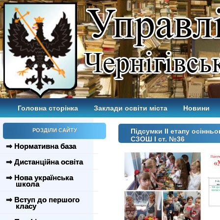
Головна сторінка
Заклади освіти міста
Новини
РОЗДІЛИ САЙТУ
Підсумки ІІ етапу осіннь
СЗОШ І ст. №36
⇒ Нормативна база
⇒ Дистанційна освіта
⇒ Нова українська
школа
⇒ Вступ до першого
класу