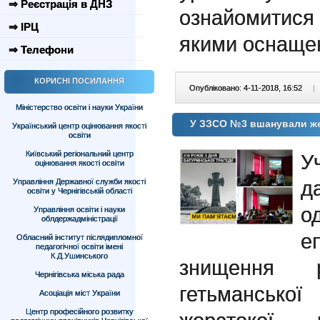
⇒ Реєстрація в ДНЗ
ознайомитися
⇒ ІРЦ
якими оснащен
⇒ Телефони
КОРИСНІ ПОСИЛАННЯ
Опубліковано: 4-11-2018, 16:52
|
Міністерство освіти і науки України
У ЗЗСО №3 вшанували жер
Український центр оцінювання якості
освіти
Київський регіональний центр
У
оцінювання якості освіти
д
Управління Державної служби якості
освіти у Чернігівській області
о
Управління освіти і науки
облдержадміністрації
еп
Обласний інститут післядипломної
педагогічної освіти імені
К.Д.Ушинського
знищення р
Чернігівська міська рада
гетьмансько
Асоціація міст України
Центр професійного розвитку