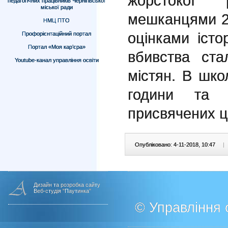
жорстокої
педагогічних працівників Чернігівської
міської ради
мешканцями 2
НМЦ ПТО
оцінками істо
Профорієнтаційний портал
Портал «Моя кар’єра»
вбивства ст
Youtube-канал управління освіти
містян. В шко
години та п
присвячених ці
Опубліковано: 4-11-2018, 10:47
|
Дизайн та розробка сайту
Веб-студія "Паутинка"
© Управління о