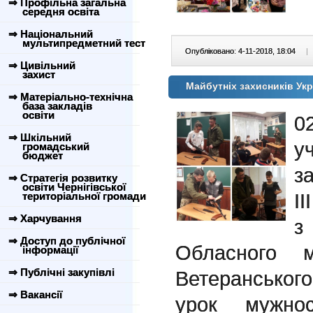
⇒ Профільна загальна
середня освіта
⇒ Національний
мультипредметний тест
Опубліковано: 4-11-2018, 18:04
|
⇒ Цивільний
захист
Майбутніх захисників У
⇒ Матеріально-технічна
база закладів
освіти
0
⇒ Шкільний
уч
громадський
бюджет
з
⇒ Стратегія розвитку
освіти Чернігівської
І
територіальної громади
⇒ Харчування
з
⇒ Доступ до публічної
Обласного м
інформації
⇒ Публічні закупівлі
Ветеранського
⇒ Вакансії
урок мужно