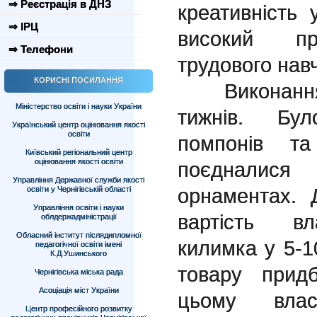
⇒ Реєстрація в ДНЗ
креативність 
⇒ ІРЦ
високий пр
⇒ Телефони
трудового нав
КОРИСНІ ПОСИЛАННЯ
Виконання п
Міністерство освіти і науки України
тижнів. Бул
Український центр оцінювання якості
освіти
помпонів та
Київський регіональний центр
оцінювання якості освіти
поєдналис
Управління Державної служби якості
орнаментах. 
освіти у Чернігівській області
Управління освіти і науки
вартість вл
облдержадміністрації
Обласний інститут післядипломної
килимка у 5-1
педагогічної освіти імені
К.Д.Ушинського
товару прид
Чернігівська міська рада
Асоціація міст України
цьому влас
Центр професійного розвитку