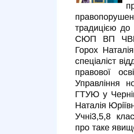
п
правопоруше
традицією до 
СЮП ВП ЧВП
Горох Наталі
спеціаліст від
правової осв
Управління н
ГТУЮ у Черніг
Наталія Юріїв
Учні3,5,8 кла
про таке явище