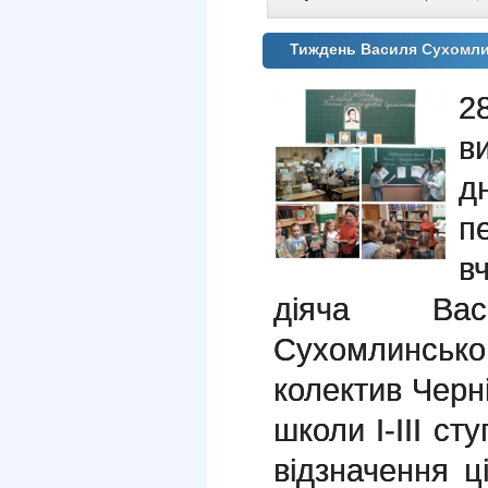
Тиждень Василя Сухомл
2
в
д
п
в
діяча Вас
Сухомлинсько
колектив Черні
школи І-ІІІ с
відзначення ц