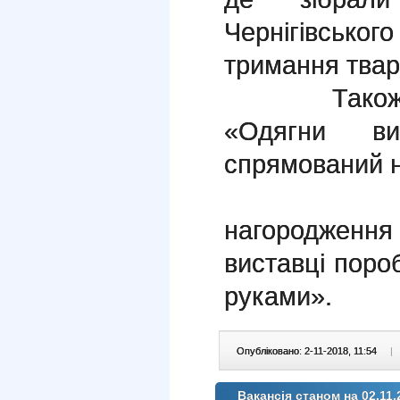
Чернігівськ
тримання твар
Також учн
«Одягни ви
спрямований н
02.11.20
нагородженн
виставці поро
руками».
Опубліковано: 2-11-2018, 11:54
|
Вакансія станом на 02.11.