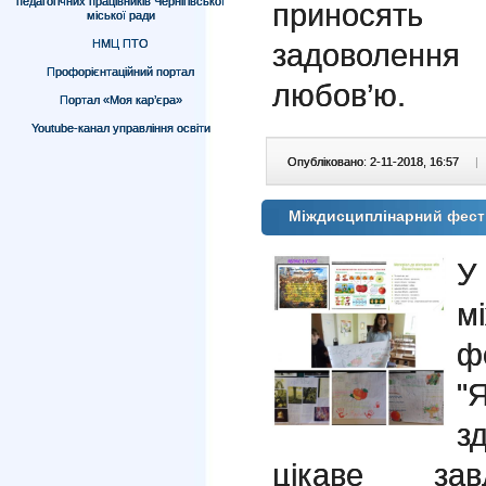
педагогічних працівників Чернігівської
приносять
міської ради
задоволення
НМЦ ПТО
Профорієнтаційний портал
любов’ю.
Портал «Моя кар’єра»
Youtube-канал управління освіти
Опубліковано: 2-11-2018, 16:57
|
Міждисциплінарний фест
У
м
ф
"
з
цікаве за