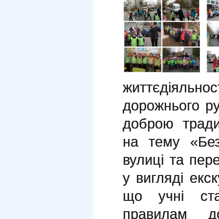
життєдіяльно
дорожнього р
доброю тради
на тему «Без
вулиці та пер
у вигляді екс
що учні ста
правилам д