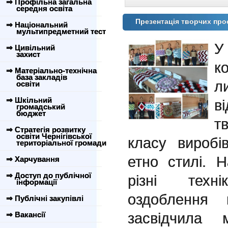
⇒ Профільна загальна
середня освіта
Презентація творчих про
⇒ Національний
мультипредметний тест
У
⇒ Цивільний
захист
к
⇒ Матеріально-технічна
база закладів
л
освіти
⇒ Шкільний
в
громадський
бюджет
т
⇒ Стратегія розвитку
освіти Чернігівської
класу виробі
територіальної громади
етно стилі. 
⇒ Харчування
⇒ Доступ до публічної
різні техн
інформації
оздоблення 
⇒ Публічні закупівлі
засвідчила 
⇒ Вакансії