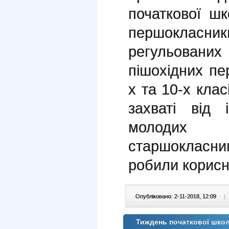
початкової ш
першокласни
регульован
пішохідних пе
х та 10-х кла
захваті від 
молодих
старшокласни
робили корисн
Опубліковано: 2-11-2018, 12:09
|
Тиждень початкової шко