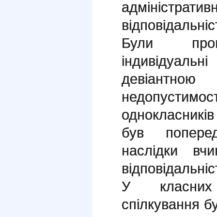
адміністра
відповідальніс
Були прове
індивідуаль
девіантно
недопустимос
однокласників
був попере
наслідки вчи
відповідальніст
У класних
спілкування бу