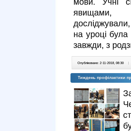
мови. Учні с
явищами, 
досліджували,
на уроці була 
завжди, з род
Опубліковано: 2-11-2018, 08:30
|
Тиждень профілактики пр
З
Ч
с
б