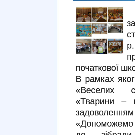
У
за
с
р
п
початкової шк
В рамках яког
«Веселих ст
«Тварини – 
задоволенням 
«Допоможемо
де зібрал