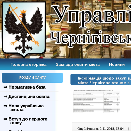
Головна сторінка
Заклади освіти міста
Новини
РОЗДІЛИ САЙТУ
Інформація щодо закупівл
міста Чернігова станом з 2
⇒ Нормативна база
⇒ Дистанційна освіта
⇒ Нова українська
школа
⇒ Вступ до першого
класу
Опубліковано: 2-11-2018, 17:04
|