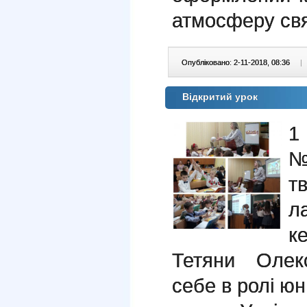
атмосферу свя
Опубліковано: 2-11-2018, 08:36
|
Відкритий урок
1
№
т
л
к
Тетяни Олекс
себе в ролі юн