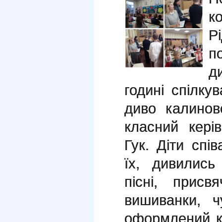
к
Р
п
д
годині спілку
диво калинов
класний кері
Гук. Діти спів
їх, дивились
пісні, присв
вишиванки, ч
оформлений к