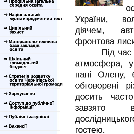
⇒ Профільна загальна
середня освіта
о
⇒ Національний
України, во
мультипредметний тест
діячем, ав
⇒ Цивільний
захист
фронтова лиси
⇒ Матеріально-технічна
база закладів
освіти
Під час зус
⇒ Шкільний
атмосфера, у
громадський
бюджет
пані Олену, 
⇒ Стратегія розвитку
освіти Чернігівської
обговорені рі
територіальної громади
⇒ Харчування
досить часто
⇒ Доступ до публічної
завзято в
інформації
дослідницько
⇒ Публічні закупівлі
⇒ Вакансії
гостею.