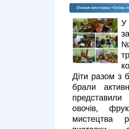
Осіння виставка «Осінь-
У
з
№
т
к
Діти разом з 
брали актив
представили 
овочів, фру
мистецтва р