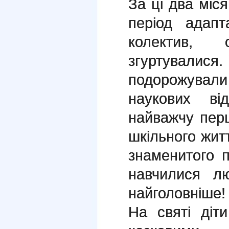
За ці два міс
період адапт
колектив, 
згуртувалися.
подорожували 
наукових ві
найважчу пер
шкільного жит
знаменитого п
навчилися л
найголовніше!
На святі діт