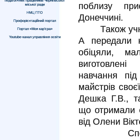
педагогічних працівників Чернігівської
поблизу при
міської ради
НМЦ ПТО
Донеччині.
Профорієнтаційний портал
Також учні вс
Портал «Моя кар’єра»
Youtube-канал управління освіти
А передали 
обіцяли, ма
виготовлені
навчання під
майстрів своєї
Дешка Г.В., 
що отримали 
від Олени Вікт
Сподіває