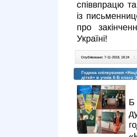
співвпрацю та
із письменниц
про закінчен
Україні!
Опубліковано: 7-11-2018, 18:24
|
Година спілкування «Наці
дітей» в учнів 6-Б класу
6
Б
д
г
«