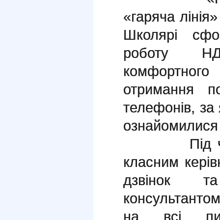
«гаряча лінія»
Школярі сфо
роботу НД
комфортно
отримання п
телефонів, за 
ознайомилися 
Під час за
класним керів
дзвінок т
консультантом
на всі пит