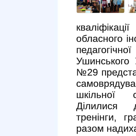
кваліфіка
обласного ін
педагогічн
Ушинського 
№29 предста
самоврядува
шкільної с
Ділилися д
тренінги, г
разом надих