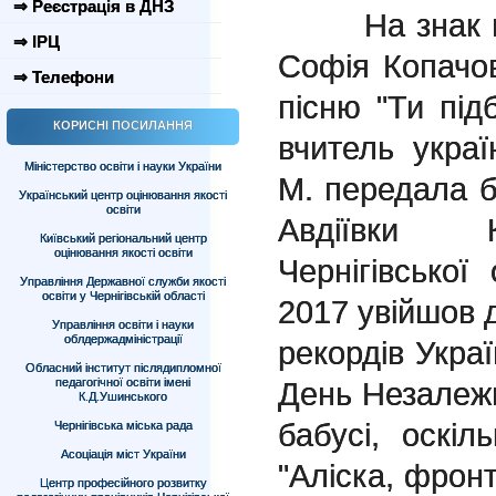
⇒ Реєстрація в ДНЗ
На знак под
⇒ ІРЦ
Софія Копачо
⇒ Телефони
пісню "Ти під
КОРИСНІ ПОСИЛАННЯ
вчитель укра
Міністерство освіти і науки України
М. передала 
Український центр оцінювання якості
освіти
Авдіївки К
Київський регіональний центр
оцінювання якості освіти
Чернігівської
Управління Державної служби якості
освіти у Чернігівській області
2017 увійшов 
Управління освіти і науки
облдержадміністрації
рекордів Украї
Обласний інститут післядипломної
педагогічної освіти імені
День Незалежно
К.Д.Ушинського
бабусі, оскіл
Чернігівська міська рада
Асоціація міст України
"Аліска, фрон
Центр професійного розвитку