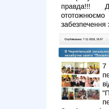
правда!!! 
ототожнюємо
забезпечення 
Опубліковано: 7-11-2018, 16:57
|
В Чернігівській загальноо
незабутнє свято "Посвят
7
п
в
п