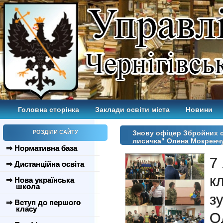
Головна сторінка
Заклади освіти міста
Новини
РОЗДІЛИ САЙТУ
Знову офіцер Збройних с
лисичка" Олена Мокренчу
⇒ Нормативна база
7
⇒ Дистанційна освіта
к
⇒ Нова українська
школа
з
⇒ Вступ до першого
класу
О