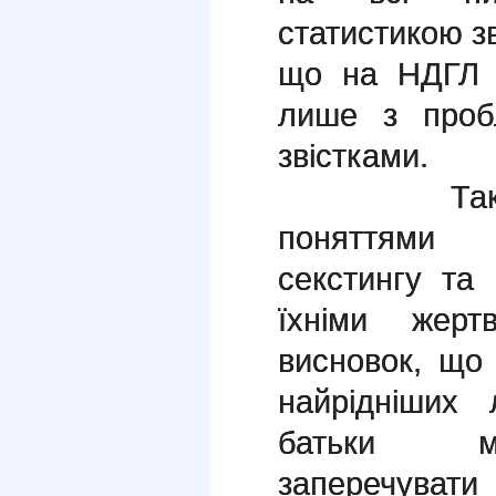
статистикою зв
що на НДГЛ 
лише з проб
звістками.
Також учн
поняттями кі
секстингу та
їхніми жер
висновок, що
найрідніших
батьки мо
заперечувати