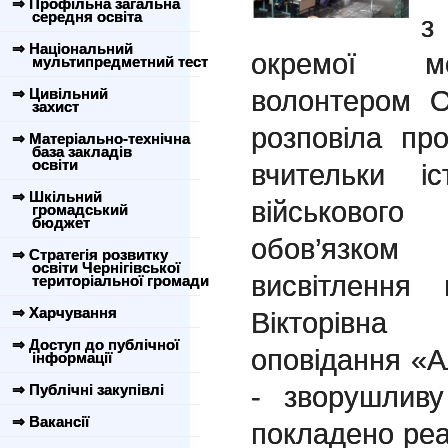
⇒ Профільна загальна
середня освіта
з
⇒ Національний
окремої ме
мультипредметний тест
волонтером 
⇒ Цивільний
захист
розповіла пр
⇒ Матеріально-технічна
база закладів
освіти
вчительки і
⇒ Шкільний
військового
громадський
бюджет
обов’язко
⇒ Стратегія розвитку
освіти Чернігівської
висвітлення
територіальної громади
⇒ Харчування
Вікторівна
⇒ Доступ до публічної
оповідання «А
інформації
- зворушливу
⇒ Публічні закупівлі
⇒ Вакансії
покладено реал