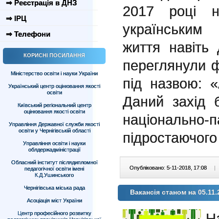
⇒ Реєстрація в ДНЗ
2017 році н
⇒ ІРЦ
українським
⇒ Телефони
життя навіть 
КОРИСНІ ПОСИЛАННЯ
переглянули 
Міністерство освіти і науки України
під назвою: 
Український центр оцінювання якості
освіти
Даний захід 
Київський регіональний центр
оцінювання якості освіти
національно-
Управління Державної служби якості
освіти у Чернігівській області
підростаючого
Управління освіти і науки
облдержадміністрації
Обласний інститут післядипломної
Опубліковано: 5-11-2018, 17:08
|
педагогічної освіти імені
К.Д.Ушинського
Чернігівська міська рада
Вакансія станом на 05.11.
Асоціація міст України
Центр професійного розвитку
Н