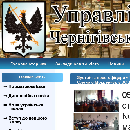
Головна сторінка
Заклади освіти міста
Новини
РОЗДІЛИ САЙТУ
Зустріч з прес-офіцером 
Оленою Мокренчук у ЗО
⇒ Нормативна база
0
⇒ Дистанційна освіта
с
⇒ Нова українська
школа
№
⇒ Вступ до першого
класу
м