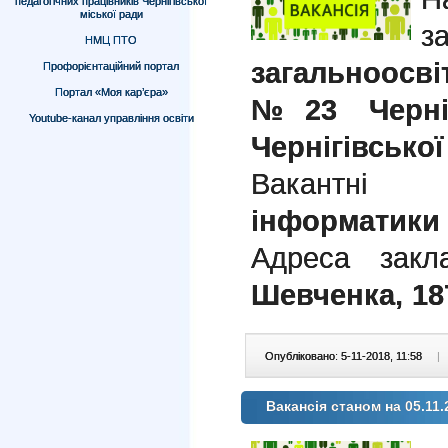
педагогічних працівників Чернігівської
міської ради
з
НМЦ ПТО
загальноосві
Профорієнтаційний портал
Портал «Моя кар’єра»
№23 Черніг
Youtube-канал управління освіти
Чернігівської
Вакантні 
інформатики 
Адреса закла
Шевченка, 18
Опубліковано: 5-11-2018, 11:58
|
Вакансія станом на 05.11.