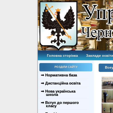
Головна сторінка
Заклади освіти
РОЗДІЛИ САЙТУ
Всеу
⇒ Нормативна база
⇒ Дистанційна освіта
⇒ Нова українська
школа
⇒ Вступ до першого
класу