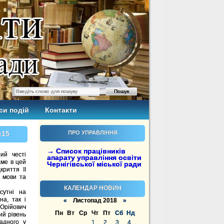
си подій
Контакти
№15
ПРО УПРАВЛІННЯ
→ Список працівників
ий честі
апарату управління освіти
аме в цей
Чернігівської міської ради
криття ІІ
ї мови та
КАЛЕНДАР НОВИН
сутні на
на, так і
«
Листопад 2018
»
Юрійович
Пн
Вт
Ср
Чт
Пт
Сб
Нд
ий рівень
адного у
1
2
3
4