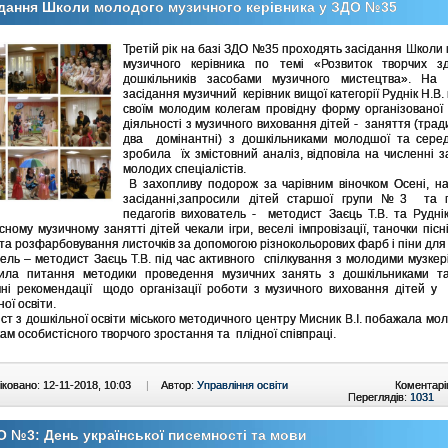
дання Школи молодого музичного керівника у ЗДО №35
Третій рік на базі ЗДО №35 проходять засідання Школи
музичного керівника по темі «Розвиток творчих зд
дошкільників засобами музичного мистецтва». На
засідання музичний керівник вищої категорії Руднік Н.В.
своїм молодим колегам провідну форму організованої 
діяльності з музичного виховання дітей - заняття (трад
два домінантні) з дошкільниками молодшої та середн
зробила їх змістовний аналіз, відповіла на численні 
молодих спеціалістів.
В захопливу подорож за чарівним віночком Осені, на
засіданні,запросили дітей старшої групи №3 та п
педагогів вихователь - методист Заєць Т.В. та Рудні
сному музичному занятті дітей чекали ігри, веселі імпровізації, таночки пісні
 та розфарбовування листочків за допомогою різнокольорових фарб і піни для 
ель – методист Заєць Т.В. під час активного спілкування з молодими музке
рила питання методики проведення музичних занять з дошкільниками т
ні рекомендації щодо організації роботи з музичного виховання дітей у
ої освіти.
т з дошкільної освіти міського методичного центру Мисник В.І. побажала мо
кам особистісного творчого зростання та плідної співпраці.
ковано: 12-11-2018, 10:03
|
Автор:
Управління освіти
Коментарі
Переглядів:
1031
 №3: День української писемності та мови