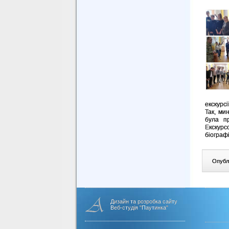
екскурсі
Так, ми
була п
Екскур
біографі
Опублі
Дизайн та розробка сайту
Веб-студія "Паутинка"