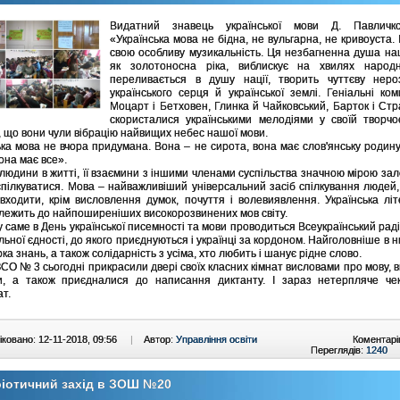
Видатний знавець української мови Д. Павличк
«Українська мова не бідна, не вульгарна, не кривоуста.
свою особливу музикальність. Ця незбагненна душа на
як золотоносна ріка, виблискує на хвилях народно
переливається в душу нації, творить чуттєву нероз
українського серця й української землі. Геніальні ко
Моцарт і Бетховен, Глинка й Чайковський, Барток і Стр
скористалися українськими мелодіями у своїй творчо
, що вони чули вібрацію найвищих небес нашої мови.
ька мова не вчора придумана. Вона – не сирота, вона має слов'янську родину 
она має все».
людини в житті, її взаємини з іншими членами суспільства значною мірою зал
спілкуватися. Мова – найважливіший універсальний засіб спілкування людей,
входити, крім висловлення думок, почуття і волевиявлення. Українська лі
лежить до найпоширеніших високорозвинених мов світу.
саме в День української писемності та мови проводиться Всеукраїнський рад
льної єдності, до якого приєднуються і українці за кордоном. Найголовніше в н
рка знань, а також солідарність з усіма, хто любить і шанує рідне слово.
СО № 3 сьогодні прикрасили двері своїх класних кімнат висловами про мову, 
ки, а також приєдналися до написання диктанту. І зараз нетерпляче че
ат.
ковано: 12-11-2018, 09:56
|
Автор:
Управління освіти
Коментарі
Переглядів:
1240
іотичний захід в ЗОШ №20