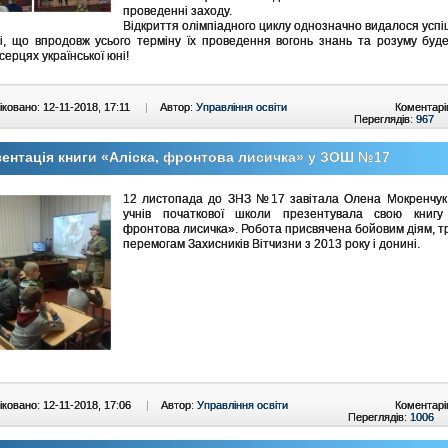
проведенні заходу.
Відкриття олімпіадного циклу однозначно видалося успі
і, що впродовж усього терміну їх проведення вогонь знань та розуму буд
 серцях української юні!
ковано: 12-11-2018, 17:11
|
Автор:
Управління освіти
Коментарі
Переглядів:
967
ентація книги «Аліска, фронтова лисичка» у ЗОШ №17
12 листопада до ЗНЗ №17 завітала Олена Мокренчук,
учнів початкової школи презентувала свою книгу 
фронтова лисичка». Робота присвячена бойовим діям, тр
перемогам Захисників Вітчизни з 2013 року і донині.
ковано: 12-11-2018, 17:06
|
Автор:
Управління освіти
Коментарі
Переглядів:
1006