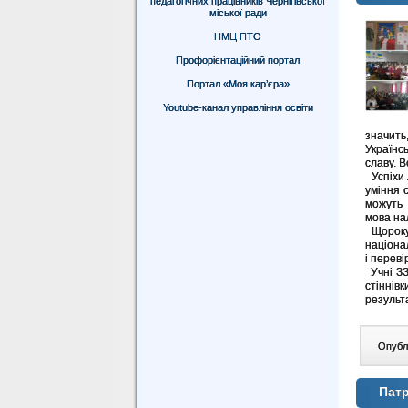
педагогічних працівників Чернігівської
міської ради
НМЦ ПТО
Профорієнтаційний портал
Портал «Моя кар’єра»
Youtube-канал управління освіти
значить
Українс
славу. В
Успіхи 
уміння 
можуть 
мова на
Щороку 
націона
і переві
Учні ЗЗ
стіннів
результ
Опублі
Патр