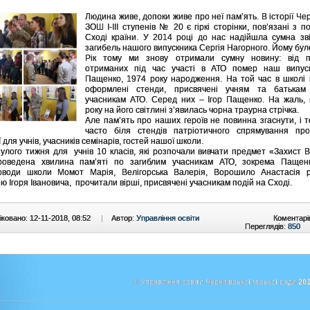
Людина живе, допоки живе про неї пам’ять. В історії Черн
ЗОШ І-ІІІ ступенів № 20 є гіркі сторінки, пов’язані з п
Сході країни. У 2014 році до нас надійшла сумна зв
загибель нашого випускника Сергія Нагорного. Йому бу
Рік тому ми знову отримали сумну новину: від п
отриманих під час участі в АТО помер наш випуск
Пащенко, 1974 року народження. На той час в школі 
оформлені стенди, присвячені учням та батькам
учасникам АТО. Серед них – Ігор Пащенко. На жаль, 
року на його світлині з’явилась чорна траурна стрічка.
Але пам’ять про наших героїв не повинна згаснути, і 
часто біля стендів патріотичного спрямування про
ї для учнів, учасників семінарів, гостей нашої школи.
нулого тижня для учнів 10 класів, які розпочали вивчати предмет «Захист В
роведена хвилина пам’яті по загиблим учасникам АТО, зокрема Пащенк
соводи школи Момот Марія, Велігорська Валерія, Ворошило Анастасія р
ю Ігоря Івановича, прочитали вірші, присвячені учасникам подій на Сході.
ковано: 12-11-2018, 08:52
|
Автор:
Управління освіти
Коментарі
Переглядів:
850
© Управління освіти Чернігівської міської ради
201