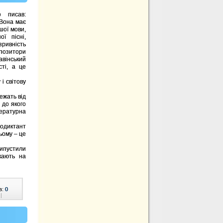
о писав:
 Вона має
шої мови,
ї пісні,
ривність
мпозитори
авінський
сті, а це
і світову
ежать від
 до якого
тературна
іодиктант
ьому – це
випустили
кають на
в:
0
|