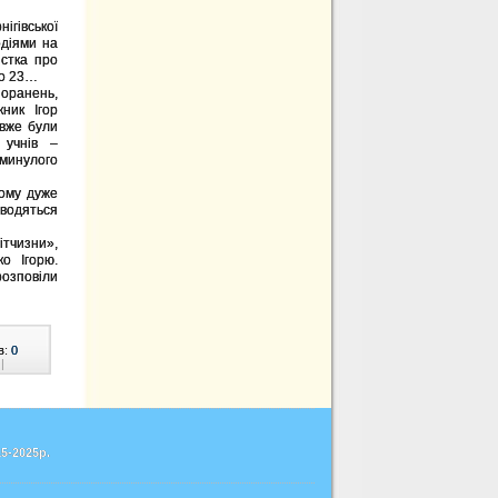
ігівської
одіями на
істка про
ло 23…
оранень,
ник Ігор
вже були
 учнів –
минулого
тому дуже
водяться
ітчизни»,
о Ігорю.
озповіли
в:
0
|
5-2025р.