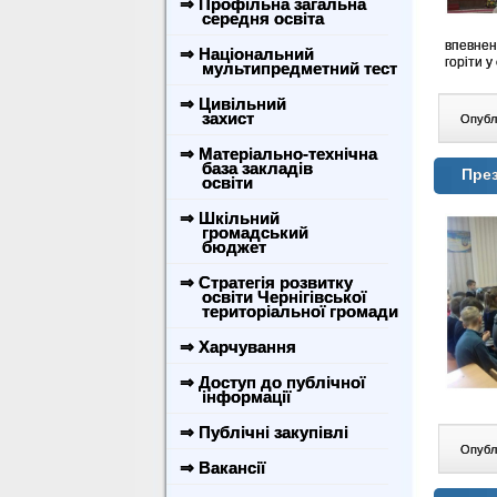
⇒ Профільна загальна
середня освіта
впевнен
⇒ Національний
горіти у
мультипредметний тест
⇒ Цивільний
захист
Опублі
⇒ Матеріально-технічна
база закладів
През
освіти
⇒ Шкільний
громадський
бюджет
⇒ Стратегія розвитку
освіти Чернігівської
територіальної громади
⇒ Харчування
⇒ Доступ до публічної
інформації
⇒ Публічні закупівлі
Опублі
⇒ Вакансії