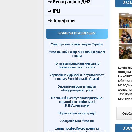
⇒ Реєстрація в ДНЗ
Засі
⇒ ІРЦ
⇒ Телефони
КОРИСНІ ПОСИЛАННЯ
Міністерство освіти і науки України
Український центр оцінювання якості
освіти
Київський регіональний центр
оцінювання якості освіти
комплек
загадки
Управління Державної служби якості
Виховат
освіти у Чернігівській області
обгово
методич
Управління освіти і науки
дошкільн
облдержадміністрації
Методис
Обласний інститут післядипломної
керівни
педагогічної освіти імені
К.Д.Ушинського
Чернігівська міська рада
Опублі
Асоціація міст України
ЗЗСО
Центр професійного розвитку