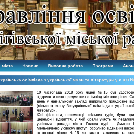
 міста
Новини
Виховна робота
Програми
Анон
країнська олімпіада з української мови та літератури у ліцеї 
10 листопада 2018 року ліцей №15 був удостоєн
відкривати цикл предметних олімпіад міського рівня. С
день у навчальному закладі відгриміло грандіозне від
(міського) етапу Всеукраїнської олімпіади з українсько
літератури.
Юні філологи, переможці шкільних турів, були при
церемонії відкриття, у якій брали участь як педагогіч
учнівська громада міста. Голова журі – Дмитро 
Мельниченко у своєму виступі особливо відзначив висок
готовності ліцею №15 до такого важливого та скл