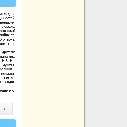
 молодого
ібностей
 першому
 показала
освітньої
иційне та
іх груп,
запитання
 другому
рисутніх
к Н.В. На
, музичні
гоління.
рівниками
а надала
 закладах
лодим муз
в:
0
|