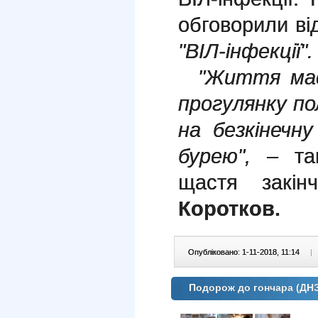
обговорили ві
"ВІЛ-інфекції".
"Життя має
прогулянку по
на безкінечн
бурею", –
так
щастя закін
Коротков.
Опубліковано: 1-11-2018, 11:14
|
Подорож до гончара (ДН