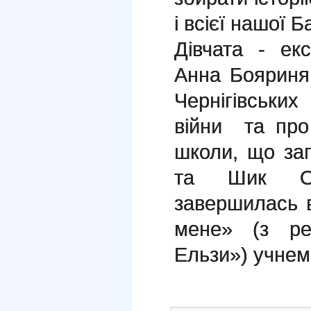
і всієї нашої 
Дівчата - ек
Анна Бояриня 
Чернігівськи
війни та про 
школи, що за
та Шик О.В
завершилась 
мене» (з ре
Ельзи») учнем