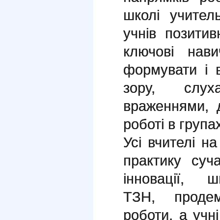
школі учите
учнів позитив
ключові нав
формувати і 
зору, слух
враженнями, 
роботі в група
Усі вчителі н
практику суча
інновації, 
ТЗН, продемо
роботи, а уч