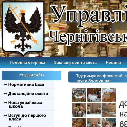
Головна сторінка
Заклади освіти міста
Новини
РОЗДІЛИ САЙТУ
Підтримуємо флешмоб, за
проти Хелловіна»
⇒ Нормативна база
⇒ Дистанційна освіта
д
⇒ Нова українська
школа
н
⇒ Вступ до першого
класу
6