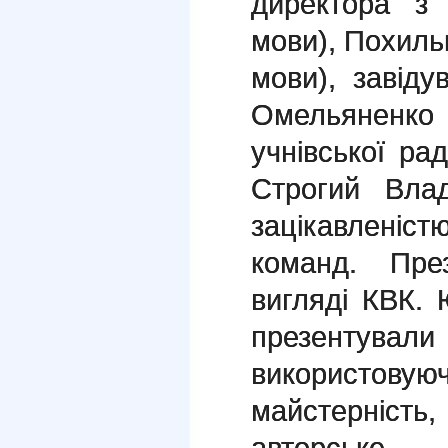
директора з 
мови), Похильк
мови), завіду
Омельяненк
учнівської ра
Строгий Вла
зацікавленіс
команд. Пре
вигляді КВК. 
презенту
використ
майстерніст
авторське 