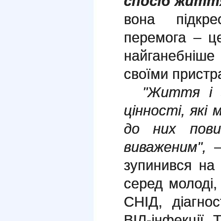
спосіб життя
вона підкр
перемога – ц
найганебніше
своїми пристр
"Життя і з
цінності, які 
до них пови
виваженим",
–
зупинився на
серед молоді, 
СНІД, діагно
ВІЛ-інфекції. 