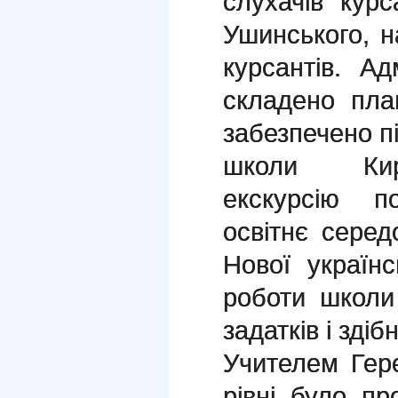
слухачів кур
Ушинського, н
курсантів. А
складено пла
забезпечено пі
школи Кири
екскурсію п
освітнє сере
Нової україн
роботи школи 
задатків і здіб
Учителем Гер
рівні було п