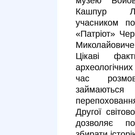
музею Бойов
Кашпур Л
учасником по
«Патріот» Че
Миколайовиче
Цікаві факт
археологічних
час розмов
займают
перепохованн
Другої світов
дозволяє п
збирати історі