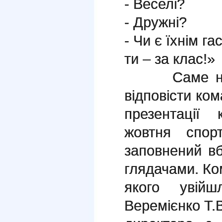
- Веселі?
- Дружні?
- Чи є їхнім г
ти – за клас!»
Саме на ці
відповісти ком
презентації 
жовтня спор
заповнений в
глядачами. Ко
якого увійшл
Веремієнко Т.В