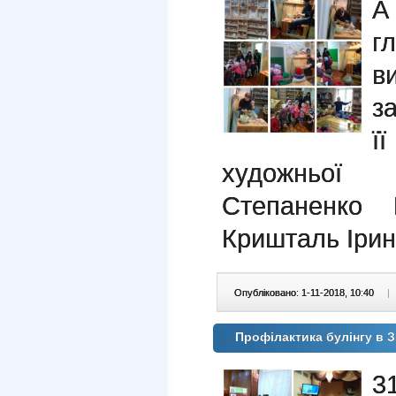
А
г
в
з
ї
художньої 
Степаненко 
Кришталь Ірин
Опубліковано: 1-11-2018, 10:40
|
Профілактика булінгу в 
3