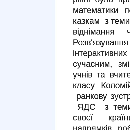
математики п
казкам з теми
віднімання
Розв'язуванн
інтерактивни
сучасним, зм
учнів та вчит
класу Колом
ранкову зустр
ЯДС з теми 
своєї краї
напрямків ро