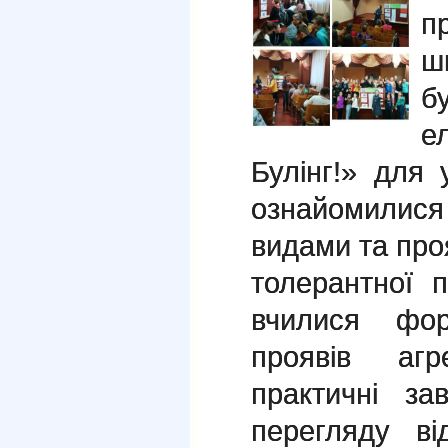
п
ш
б
е
Булінг!» для 
ознайомилися 
видами та про
толерантної п
вчилися фор
проявів агр
практичні за
перегляду ві