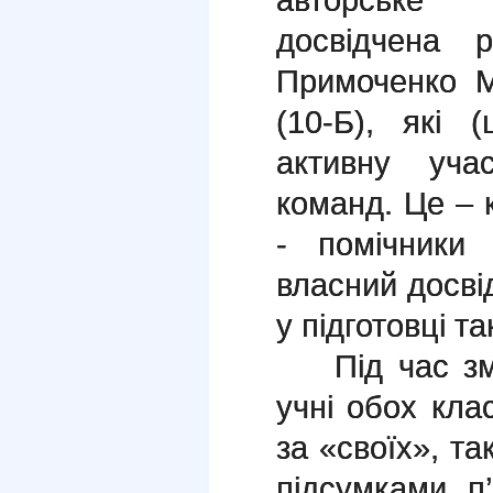
досвідчена р
Примоченко М
(10-Б), які 
активну уча
команд. Це – 
- помічники
власний досві
у підготовці 
Під час зма
учні обох кла
за «своїх», та
підсумками п