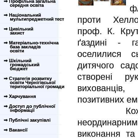
⇒ Профільна загальна
середня освіта
ф
⇒ Національний
проти Хелло
мультипредметний тест
проф. К. Кру
⇒ Цивільний
захист
ґаздині - г
⇒ Матеріально-технічна
база закладів
освіти
оселилися с
⇒ Шкільний
дитячого сад
громадський
бюджет
створені ру
⇒ Стратегія розвитку
освіти Чернігівської
вихованців
територіальної громади
⇒ Харчування
позитивних ем
⇒ Доступ до публічної
Кожна ро
інформації
неординарним
⇒ Публічні закупівлі
⇒ Вакансії
виконання та