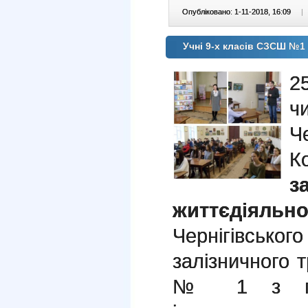
Опубліковано: 1-11-2018, 16:09
|
Учні 9-х класів СЗСШ №1 
2
ч
Че
К
з
життєдіяльно
Чернігівськ
залізничного 
№ 1 з пог