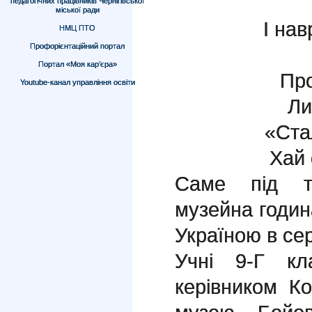
педагогічних працівників Чернігівської
міської ради
І нав
НМЦ ПТО
Профорієнтаційний портал
Портал «Моя кар’єра»
Прок
Youtube-канал управління освіти
Лиш
«Стала
Хай ск
Саме під т
музейна годин
Україною в се
Учні 9-Г кл
керівником Ко