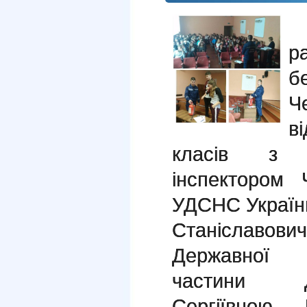
3
р
б
Ч
в
класів з 
інспектором Ч
УДСНС Україн
Станіславо
Державної 
частини Д
Сергіївною.