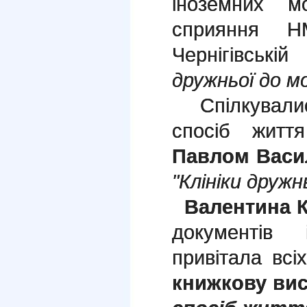
іноземних м
сприяння
Чернігівсь
дружньої до мо
Спілкувалис
спосіб житт
Павлом Васи
"Клініки дружн
Валентина К
документів 
привітала всі
книжкову ви