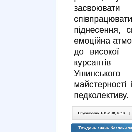
засвоюват
співпрацюват
піднесення, 
емоційна атмо
до високої 
курсантів
Ушинськог
майстерності 
педколективу.
Опубліковано: 1-11-2018, 10:18
|
Тиждень знань безпеки жи