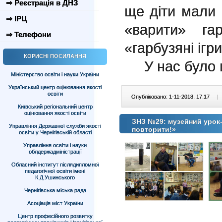
⇒ Реєстрація в ДНЗ
ще діти мали 
⇒ ІРЦ
«варити» га
⇒ Телефони
«гарбузяні ігри
КОРИСНІ ПОСИЛАННЯ
У нас було ц
Міністерство освіти і науки України
Український центр оцінювання якості
освіти
Опубліковано: 1-11-2018, 17:17
|
Київський регіональний центр
оцінювання якості освіти
ЗНЗ №29: музейний урок-з
Управління Державної служби якості
повторити!»
освіти у Чернігівській області
Управління освіти і науки
облдержадміністрації
Обласний інститут післядипломної
педагогічної освіти імені
К.Д.Ушинського
Чернігівська міська рада
Асоціація міст України
Центр професійного розвитку