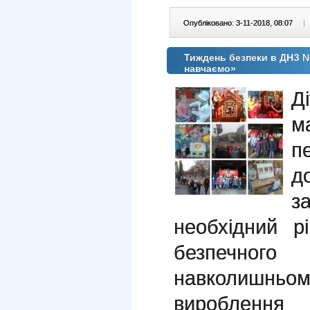
Опубліковано: 3-11-2018, 08:07
|
Тиждень безпеки в ДНЗ 
навчаємо»
Д
м
п
д
з
необхідний р
безпечно
навколишн
вироблення