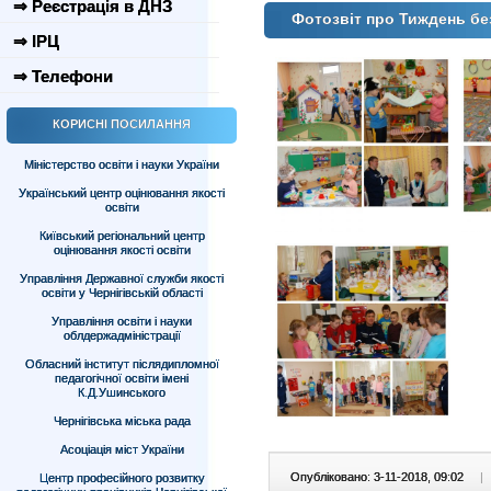
⇒ Реєстрація в ДНЗ
Фотозвіт про Тиждень бе
⇒ ІРЦ
⇒ Телефони
КОРИСНІ ПОСИЛАННЯ
Міністерство освіти і науки України
Український центр оцінювання якості
освіти
Київський регіональний центр
оцінювання якості освіти
Управління Державної служби якості
освіти у Чернігівській області
Управління освіти і науки
облдержадміністрації
Обласний інститут післядипломної
педагогічної освіти імені
К.Д.Ушинського
Чернігівська міська рада
Асоціація міст України
Опубліковано: 3-11-2018, 09:02
|
Центр професійного розвитку