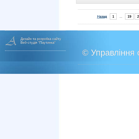
Назад
1
...
19
2
Дизайн та розробка сайту
Веб-студія "Паутинка"
© Управління о