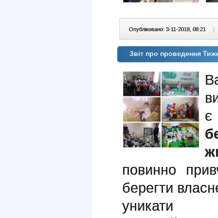
Опубліковано: 3-11-2018, 08:21
|
Звіт про проведення Тиж
В
в
б
ж
повинно прив
берегти власне
уникати по