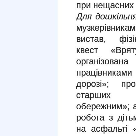
при нещасних 
Для дошкільн
музкерівник
вистав, фіз
квест «Врят
організован
працівникам
дорозі»; пр
старших д
обережним»; а
робота з діт
на асфальті 