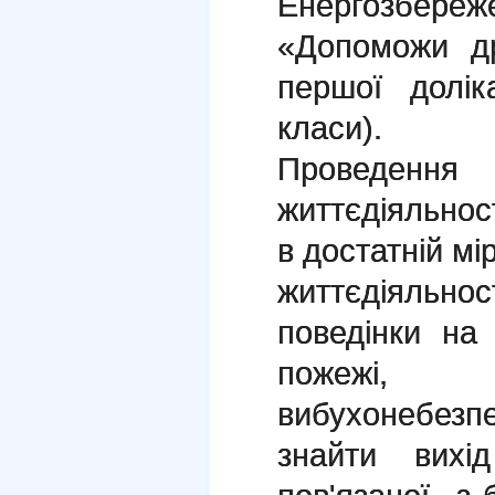
Енергозбереж
«Допоможи д
першої долік
класи).
Проведен
життєдіяльност
в достатній мі
життєдіяльно
поведінки на
пожежі
вибухонебез
знайти вихід