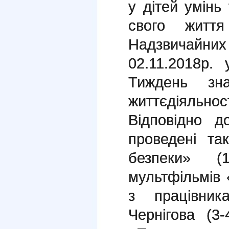
у дітей умінь
свого житт
Надзвичайни
02.11.2018р. 
Тиждень зн
життєдіяльност
Відповідно 
проведені так
безпеки» 
мультфільмів 
з працівник
Чернігова (3