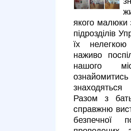
з
ж
якого малюки
підрозділів У
їх нелегкою
наживо поспі
нашого мі
ознайомити
знаходяться 
Разом з бать
справжню вист
безпечної по
проведених 