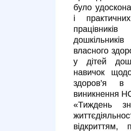
було удоскон
і практични
працівникі
дошкільників
власного здор
у дітей дош
навичок щодо
здоров’я в
виникнення Н
«Тиждень з
життєдіяльнос
відкриттям, 