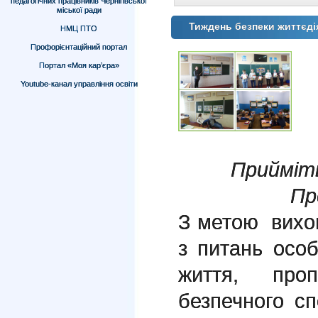
педагогічних працівників Чернігівської
міської ради
Тиждень безпеки життєдія
НМЦ ПТО
Профорієнтаційний портал
Портал «Моя кар’єра»
Youtube-канал управління освіти
Прийміть
Пр
З метою вихов
з питань особ
життя, про
безпечного с