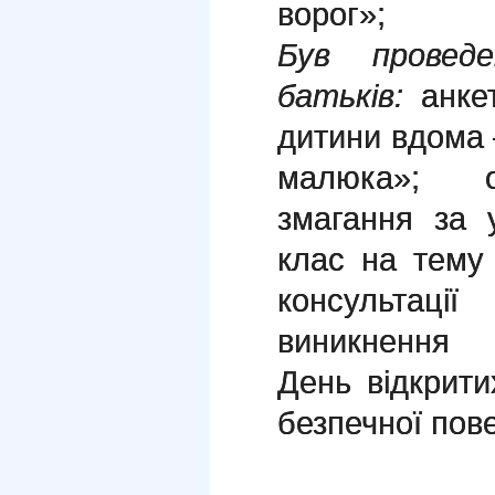
ворог»;
Був провед
батьків:
анке
дитини вдома 
малюка»; ор
змагання за 
клас на тему
консультаці
виникнення 
День відкрит
безпечної пове