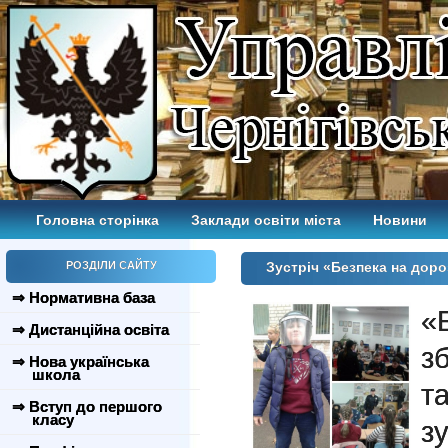
Головна сторінка
Заклади освіти міста
Новини
РОЗДІЛИ САЙТУ
Зустріч «Безпека на доро
⇒ Нормативна база
«
⇒ Дистанційна освіта
з
⇒ Нова українська
школа
т
⇒ Вступ до першого
класу
з