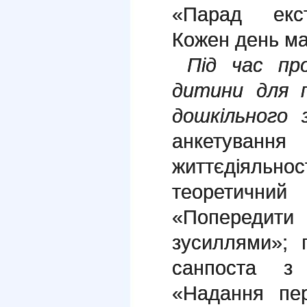
«Парад екст
Кожен день ма
Під час пр
дитини для п
дошкільного 
анкетуван
життєдіяльност
теоретичний
«Попередити
зусиллями»; 
санпоста з 
«Надання пе