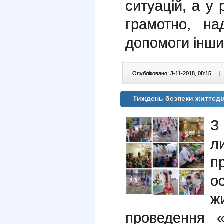
ситуацій, а у 
грамотно, н
допомоги інши
Опубліковано: 3-11-2018, 08:15
|
Тиждень безпеки життєді
З
л
п
ж
проведення 