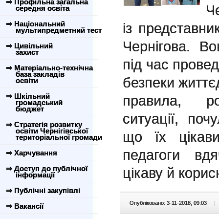
⇒ Профільна загальна
Ч
середня освіта
⇒ Національний
із представни
мультипредметний тест
Чернігова. В
⇒ Цивільний
захист
під час прове
⇒ Матеріально-технічна
база закладів
безпеки життєд
освіти
⇒ Шкільний
правила, ро
громадський
бюджет
ситуації, поч
⇒ Стратегія розвитку
освіти Чернігівської
що їх цікави
територіальної громади
педагоги вд
⇒ Харчування
⇒ Доступ до публічної
цікаву й корис
інформації
⇒ Публічні закупівлі
Опубліковано: 3-11-2018, 09:03
|
⇒ Вакансії