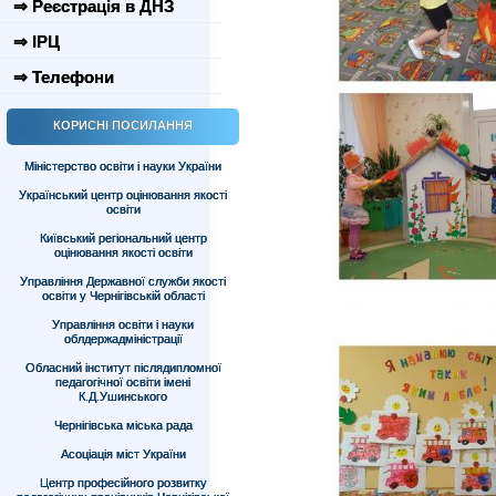
⇒ Реєстрація в ДНЗ
⇒ ІРЦ
⇒ Телефони
КОРИСНІ ПОСИЛАННЯ
Міністерство освіти і науки України
Український центр оцінювання якості
освіти
Київський регіональний центр
оцінювання якості освіти
Управління Державної служби якості
освіти у Чернігівській області
Управління освіти і науки
облдержадміністрації
Обласний інститут післядипломної
педагогічної освіти імені
К.Д.Ушинського
Чернігівська міська рада
Асоціація міст України
Центр професійного розвитку