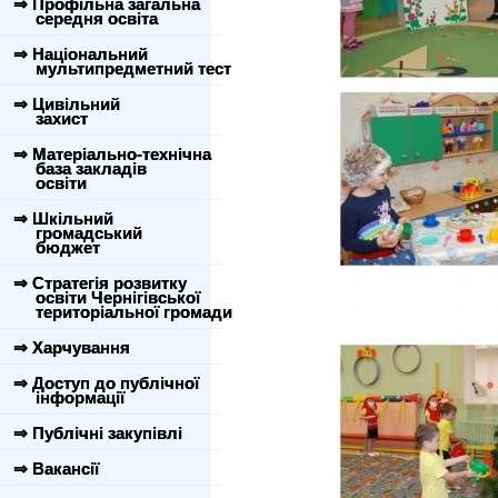
⇒ Профільна загальна
середня освіта
⇒ Національний
мультипредметний тест
⇒ Цивільний
захист
⇒ Матеріально-технічна
база закладів
освіти
⇒ Шкільний
громадський
бюджет
⇒ Стратегія розвитку
освіти Чернігівської
територіальної громади
⇒ Харчування
⇒ Доступ до публічної
інформації
⇒ Публічні закупівлі
⇒ Вакансії