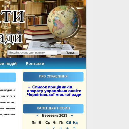
си подій
Контакти
ПРО УПРАВЛІННЯ
→ Список працівників
 пошкоджені
апарату управління освіти
Чернігівської міської ради
 на чолі з
вгий шлях,
КАЛЕНДАР НОВИН
, ми маємо
ладнаними 
«
Березень 2023
»
Пн
Вт
Ср
Чт
Пт
Сб
Нд
1
2
3
4
5