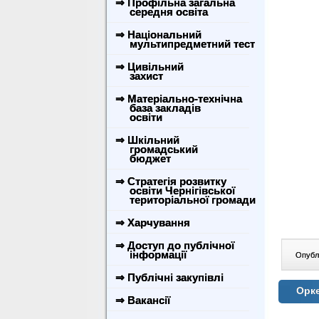
⇒ Профільна загальна
середня освіта
⇒ Національний
мультипредметний тест
⇒ Цивільний
захист
⇒ Матеріально-технічна
база закладів
освіти
⇒ Шкільний
громадський
бюджет
⇒ Стратегія розвитку
освіти Чернігівської
територіальної громади
⇒ Харчування
⇒ Доступ до публічної
інформації
Опублі
⇒ Публічні закупівлі
Орке
⇒ Вакансії