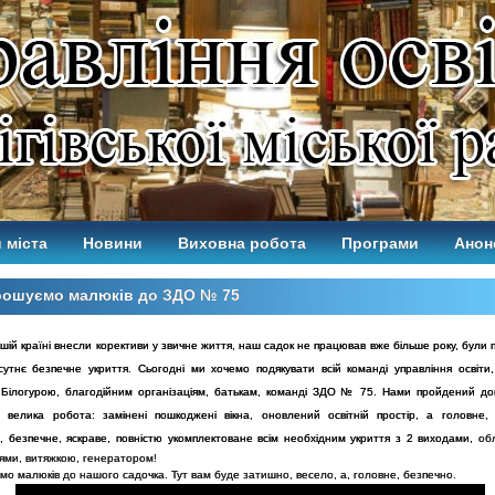
 міста
Новини
Виховна робота
Програми
Анон
рошуємо малюків до ЗДО № 75
ашій країні внесли корективи у звичне життя, наш садок не працював вже більше року, були
дсутнє безпечне укриття. Сьогодні ми хочемо подякувати всій команді управління освіти,
Білогурою, благодійним організаціям, батькам, команді ЗДО № 75. Нами пройдений до
 велика робота: замінені пошкоджені вікна, оновлений освітній простір, а головне
, безпечне, яскраве, повністю укомплектоване всім необхідним укриття з 2 виходами,
об
ями, витяжкою, генератором! 
о малюків до нашого садочка. Тут вам буде затишно, весело, а, головне, безпечно.