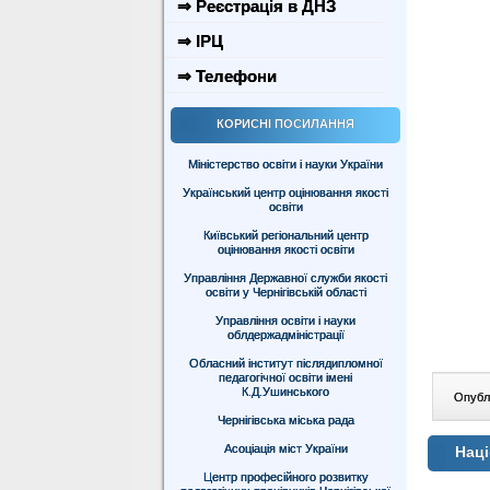
⇒ Реєстрація в ДНЗ
⇒ ІРЦ
⇒ Телефони
КОРИСНІ ПОСИЛАННЯ
Міністерство освіти і науки України
Український центр оцінювання якості
освіти
Київський регіональний центр
оцінювання якості освіти
Управління Державної служби якості
освіти у Чернігівській області
Управління освіти і науки
облдержадміністрації
Обласний інститут післядипломної
педагогічної освіти імені
К.Д.Ушинського
Опублі
Чернігівська міська рада
Асоціація міст України
Наці
Центр професійного розвитку