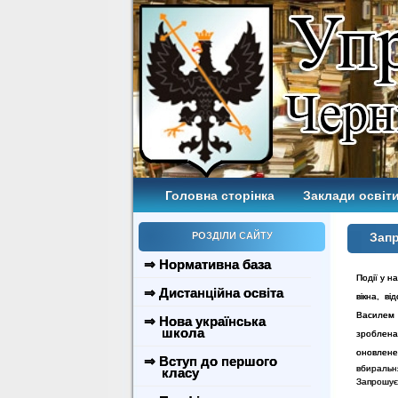
Головна сторінка
Заклади освіти
РОЗДІЛИ САЙТУ
Зап
⇒ Нормативна база
Події у н
⇒ Дистанційна освіта
вікна, ві
Василем 
⇒ Нова українська
школа
зроблена
оновлене
⇒ Вступ до першого
вбиральн
класу
Запрошуєм