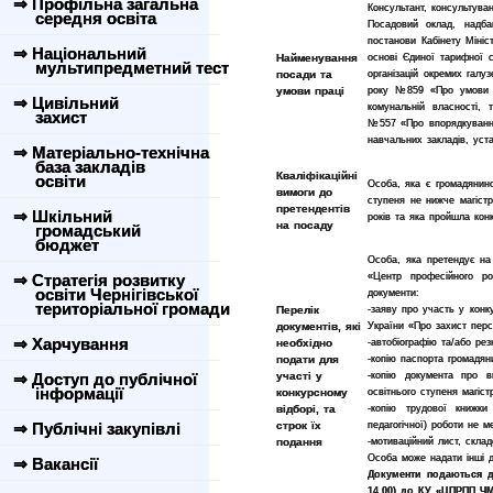
⇒ Профільна загальна
Консультант, консультуван
середня освіта
Посадовий оклад, надба
постанови Кабінету Мініс
⇒ Національний
Найменування
основі Єдиної тарифної сі
мультипредметний тест
посади та
організацій окремих галу
умови праці
року №859 «Про умови і 
⇒ Цивільний
комунальній власності,
захист
№557 «Про впорядкування
навчальних закладів, уст
⇒ Матеріально-технічна
база закладів
Кваліфікаційні
освіти
Особа, яка є громадянин
вимоги до
ступеня не нижче магістр
претендентів
⇒ Шкільний
років та яка пройшла конк
на посаду
громадський
бюджет
Особа, яка претендує на 
⇒ Стратегія розвитку
«Центр професійного роз
освіти Чернігівської
документи:
територіальної громади
Перелік
-
заяву про участь у конк
документів, які
України «Про захист пер
⇒ Харчування
необхідно
-
автобіографію та/або ре
подати для
-
копію паспорта громадян
⇒ Доступ до публічної
участі у
-
копію документа про в
інформації
конкурсному
освітнього ступеня магістр
відборі, та
-
копію трудової книжки
⇒ Публічні закупівлі
строк їх
педагогічної) роботи не м
подання
-
мотиваційний лист, склад
Особа може надати інші д
⇒ Вакансії
Документи подаються до
14.00) до КУ «ЦПРПП ЧМ