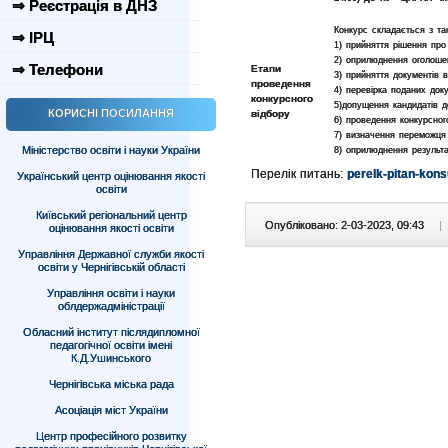
⇒ Реєстрація в ДНЗ
Конкурс складається з так
⇒ ІРЦ
1) прийняття рішення про
2) оприлюднення оголоше
⇒ Телефони
Етапи
3) прийняття документів в
проведення
4) перевірка поданих док
конкурсного
5)допущення кандидатів д
КОРИСНІ ПОСИЛАННЯ
відбору
6) проведення конкурсног
7) визначення переможця
Міністерство освіти і науки України
8) оприлюднення результа
Перелік питань:
perelk-pitan-kon
Український центр оцінювання якості
освіти
Київський регіональний центр
Опубліковано: 2-03-2023, 09:43
|
оцінювання якості освіти
Управління Державної служби якості
освіти у Чернігівській області
Управління освіти і науки
облдержадміністрації
Обласний інститут післядипломної
педагогічної освіти імені
К.Д.Ушинського
Чернігівська міська рада
Асоціація міст України
Центр професійного розвитку