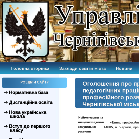
Головна сторінка
Заклади освіти міста
Новини
РОЗДІЛИ САЙТУ
Оголошення про п
педагогічних прац
⇒ Нормативна база
професійного розв
⇒ Дистанційна освіта
Чернігівської місь
⇒ Нова українська
школа
Найменування та
місцезнаходження
«Центр професійного р
⇒ Вступ до першого
комунальної
14005, м. Чернігів, пр
класу
установи