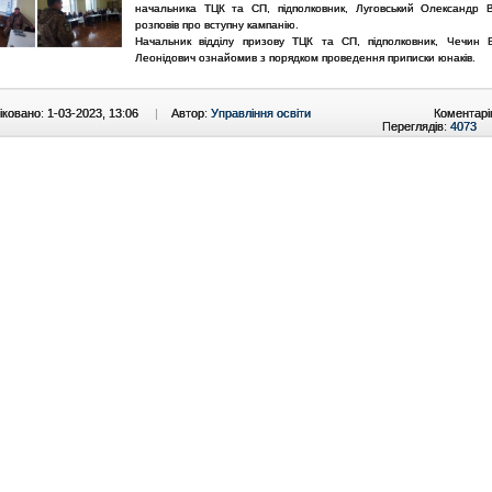
начальника ТЦК та СП, підполковник, Луговський Олександр 
розповів про вступну кампанію.
Начальник відділу призову ТЦК та СП, підполковник, Чечин
Леонідович ознайомив з порядком проведення приписки юнаків.
ковано: 1-03-2023, 13:06
|
Автор:
Управління освіти
Коментарі
Переглядів:
4073