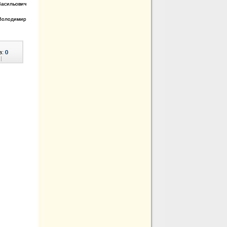
Васильович
 Володимир
в:
0
|