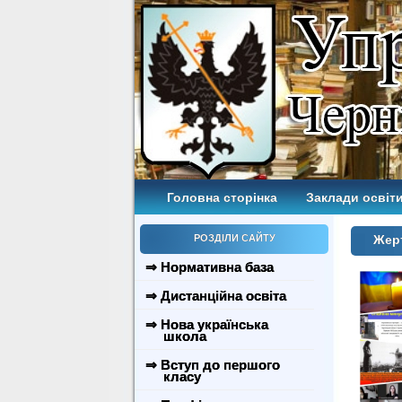
Головна сторінка
Заклади освіти
РОЗДІЛИ САЙТУ
Жерт
⇒ Нормативна база
⇒ Дистанційна освіта
⇒ Нова українська
школа
⇒ Вступ до першого
класу