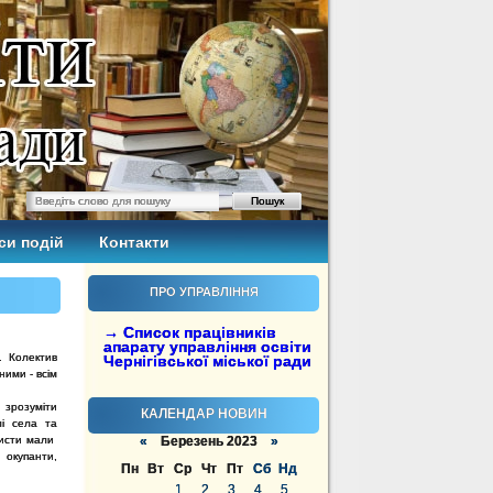
си подій
Контакти
ПРО УПРАВЛІННЯ
→ Список працівників
апарату управління освіти
ї. Колектив
Чернігівської міської ради
ими - всім
 зрозуміти
КАЛЕНДАР НОВИН
лі села та
ацисти мали
«
Березень 2023
»
 окупанти,
Пн
Вт
Ср
Чт
Пт
Сб
Нд
1
2
3
4
5