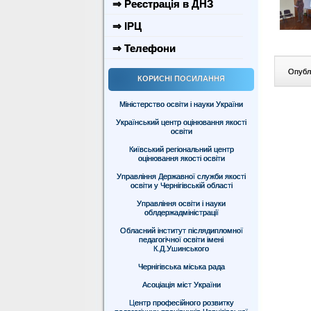
⇒ Реєстрація в ДНЗ
⇒ ІРЦ
⇒ Телефони
Опублі
КОРИСНІ ПОСИЛАННЯ
Міністерство освіти і науки України
Український центр оцінювання якості
освіти
Київський регіональний центр
оцінювання якості освіти
Управління Державної служби якості
освіти у Чернігівській області
Управління освіти і науки
облдержадміністрації
Обласний інститут післядипломної
педагогічної освіти імені
К.Д.Ушинського
Чернігівська міська рада
Асоціація міст України
Центр професійного розвитку