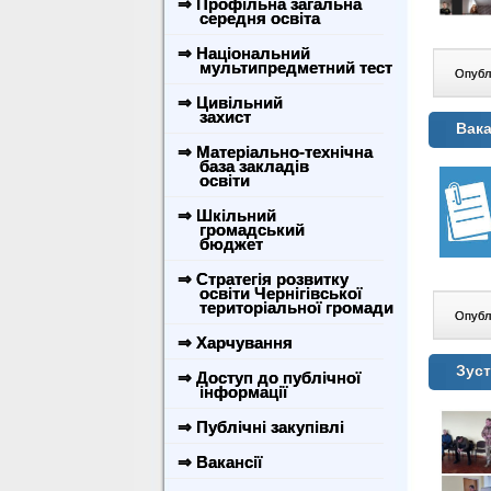
⇒ Профільна загальна
середня освіта
⇒ Національний
мультипредметний тест
Опублі
⇒ Цивільний
захист
Вака
⇒ Матеріально-технічна
база закладів
освіти
⇒ Шкільний
громадський
бюджет
⇒ Стратегія розвитку
освіти Чернігівської
територіальної громади
Опублі
⇒ Харчування
Зуст
⇒ Доступ до публічної
інформації
⇒ Публічні закупівлі
⇒ Вакансії