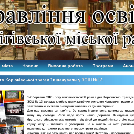
 міста
Новини
Виховна робота
Програми
Анон
в Корюківської трагедії вшанували у ЗОШ №13
1-2 березня 2023 року виповнюється 80 років з дня Корюківської трагеді
ЗОШ № 13 складає глибоку шану загиблим жителям Корюківки і разом з н
закатованим жителям знищених населених пунктів України!
Для нас важлива ця памʼять, бо серед іншого вона допомагає краще
війну, яку сьогодні Росія веде проти нашої держави. Знищуючи ці
брутально вбиваючи всіх жителів – від дітей до людей літнього віку, н
єдину мету – залякати й упокорити. Те ж мають на меті російські
вдаючись до тактики ракетного терору проти українців.
Дякуємо ЗСУ, що захищають нас вдень і вночі! Вистояли - переможемо!