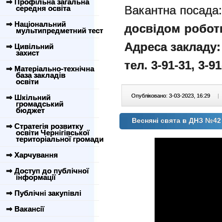
⇒ Профільна загальна
Вакантна посада
середня освіта
⇒ Національний
досвідом роботи
мультипредметний тест
Адреса закладу: 
⇒ Цивільний
захист
тел. 3-91-31, 3-91
⇒ Матеріально-технічна
база закладів
освіти
Опубліковано: 3-03-2023, 16:29
|
⇒ Шкільний
громадський
бюджет
Весняні свята в ДНЗ №42
⇒ Стратегія розвитку
освіти Чернігівської
територіальної громади
⇒ Харчування
⇒ Доступ до публічної
інформації
⇒ Публічні закупівлі
⇒ Вакансії