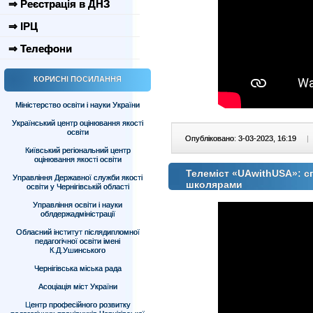
⇒ Реєстрація в ДНЗ
⇒ ІРЦ
⇒ Телефони
КОРИСНІ ПОСИЛАННЯ
Міністерство освіти і науки України
Український центр оцінювання якості
освіти
Опубліковано: 3-03-2023, 16:19
|
Київський регіональний центр
оцінювання якості освіти
Телеміст «UAwithUSA»: с
Управління Державної служби якості
школярами
освіти у Чернігівській області
Управління освіти і науки
облдержадміністрації
Обласний інститут післядипломної
педагогічної освіти імені
К.Д.Ушинського
Чернігівська міська рада
Асоціація міст України
Центр професійного розвитку