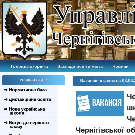
Головна сторінка
Заклади освіти міста
Новини
РОЗДІЛИ САЙТУ
Вакансія станом на 03.03.
⇒ Нормативна база
Че
⇒ Дистанційна освіта
шк
⇒ Нова українська
школа
Че
⇒ Вступ до першого
класу
Чернігівської об