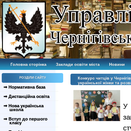
Головна сторінка
Заклади освіти міста
Новини
РОЗДІЛИ САЙТУ
Конкурс читців у Чернігі
української жінки та роз
⇒ Нормативна база
⇒ Дистанційна освіта
У
⇒ Нова українська
школа
з
⇒ Вступ до першого
класу
ст