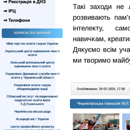
⇒ Реєстрація в ДНЗ
Такі заходи не
⇒ ІРЦ
розвивають пам’
⇒ Телефони
інтелекту, сам
КОРИСНІ ПОСИЛАННЯ
навичкам, креатив
Міністерство освіти і науки України
Дякуємо всім уча
Український центр оцінювання якості
освіти
ми творимо майбу
Київський регіональний центр
оцінювання якості освіти
Управління Державної служби якості
освіти у Чернігівській області
Управління освіти і науки
облдержадміністрації
Опубліковано: 26-02-2025, 17:58
|
Обласний інститут післядипломної
педагогічної освіти імені
Чернігівська гімназія №7
К.Д.Ушинського
Чернігівська міська рада
Асоціація міст України
Центр професійного розвитку