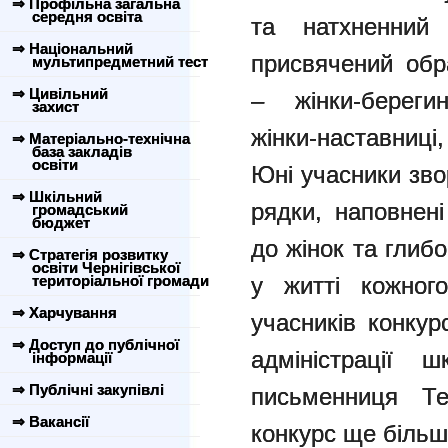
⇒ Профільна загальна
середня освіта
та натхненний 
⇒ Національний
присвячений обра
мультипредметний тест
⇒ Цивільний
– жінки-берегин
захист
жінки-наставниці,
⇒ Матеріально-технічна
база закладів
освіти
Юні учасники зв
⇒ Шкільний
рядки, наповнен
громадський
бюджет
до жінок та глиб
⇒ Стратегія розвитку
освіти Чернігівської
територіальної громади
у житті кожног
⇒ Харчування
учасників конкур
⇒ Доступ до публічної
адміністрації 
інформації
⇒ Публічні закупівлі
письменниця Т
⇒ Вакансії
конкурс ще більш