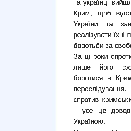
та українці вийш
Крим, щоб відст
України та зав
реалізувати їхні
боротьби за свобо
За ці роки спро
лише його фор
боротися в Крим
переслідування.
спротив кримськ
– усе це довод
Україною.