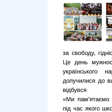
за свободу, гідн
Це день мужност
українського
долучилися до вш
відбувся і
«Ми пам’ятаємо 
під час якого шк