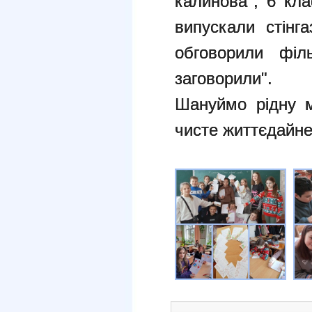
калинова", 6 кла
випускали стінг
обговорили філ
заговорили".
Шануймо рідну м
чисте життєдайне