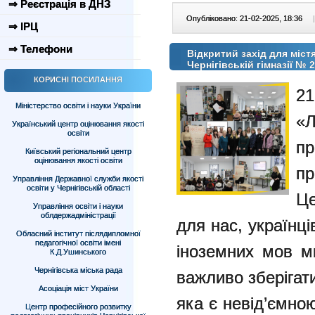
⇒ Реєстрація в ДНЗ
Опубліковано: 21-02-2025, 18:36
|
⇒ ІРЦ
⇒ Телефони
Відкритий захід для містя
Чернігівській гімназії №
КОРИСНІ ПОСИЛАННЯ
2
Міністерство освіти і науки України
«
Український центр оцінювання якості
освіти
п
Київський регіональний центр
оцінювання якості освіти
пр
Управління Державної служби якості
освіти у Чернігівській області
Це
Управління освіти і науки
облдержадміністрації
для нас, українці
Обласний інститут післядипломної
педагогічної освіти імені
іноземних мов ми
К.Д.Ушинського
Чернігівська міська рада
важливо зберігат
Асоціація міст України
яка є невід’ємно
Центр професійного розвитку