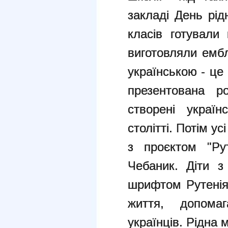
закладі День рід
класів готували
виготовляли емб
українською - це
презентована ро
створені украї
столітті. Потім у
з проєктом "Ру
Чебаник. Діти з
шрифтом Рутенія
життя, допомаг
українців. Рідна м