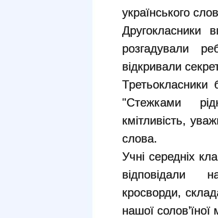
українського слов
Другокласники 
розгадували ре
відкривали секре
Третьокласники б
"Стежками рі
кмітливість, ува
слова.
Учні середніх кл
відповідали н
кросворди, склад
нашої солов’їної 