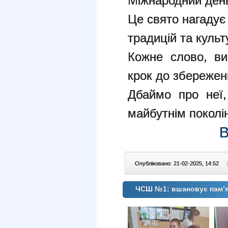
Міжнародний день
Це свято нагадує 
традицій та культ
Кожне слово, в
крок до збереженн
Дбаймо про неї,
майбутнім поколі
В
Опубліковано: 21-02-2025, 14:52
|
ЧСШ №1: вшановує пам’ят