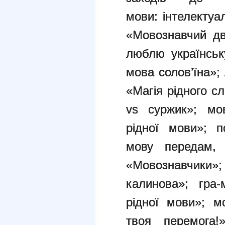
мови:
інтелектуа
«Мовознавчий дв
люблю українсь
мова солов’їна»;
«Магія рідного с
vs суржик»;
мо
рідної мови»;
п
мову передам
«Мовознавчики»
калинова»;
гра
рідної мови»;
м
твоя перемога!