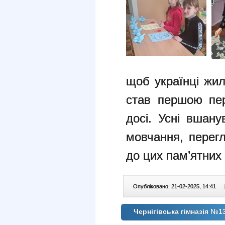
щоб українці жил
став першою пер
досі. Усні вшан
мовчання, перегл
до цих пам’ятних 
Опубліковано: 21-02-2025, 14:41
|
Чернігівська гімназія №1