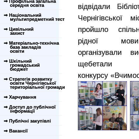
⇒ Профільна загальна
відвідали Біблі
середня освіта
⇒ Національний
Чернігівської 
мультипредметний тест
пройшло спіл
⇒ Цивільний
захист
рідної мови
⇒ Матеріально-технічна
база закладів
організували
ви
освіти
⇒ Шкільний
щебетали со
громадський
бюджет
конкурсу
«Вчимос
⇒ Стратегія розвитку
освіти Чернігівської
територіальної громади
⇒ Харчування
⇒ Доступ до публічної
інформації
⇒ Публічні закупівлі
⇒ Вакансії