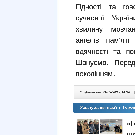
Гідності та го
сучасної Украї
хвилину мовчан
ангелів пам’яті
вдячності та п
Шануємо. Перед
поколінням.
Опубліковано: 21-02-2025, 14:39
|
Ушанування пам’яті Герої
«Г
щ