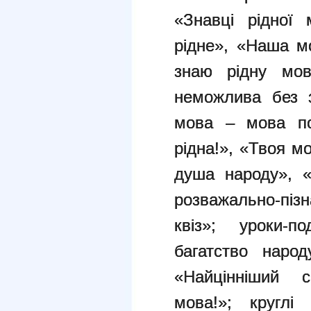
«Знавці рідної
рідне», «Наша м
знаю рідну мов
неможлива без 
мова – мова по
рідна!», «Твоя м
душа народу», «
розважально-
квіз»;
уроки-п
багатство наро
«Найцінніши
мова!»;
круглі