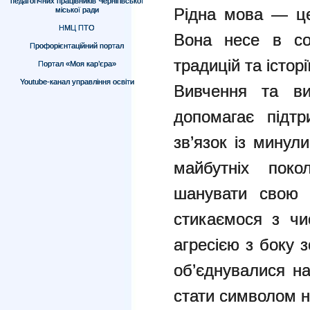
педагогічних працівників Чернігівської
Рідна мова — це
міської ради
НМЦ ПТО
Вона несе в соб
Профорієнтаційний портал
традицій та історії
Портал «Моя кар’єра»
Youtube-канал управління освіти
Вивчення та ви
допомагає підтр
зв’язок із мину
майбутніх поко
шанувати свою 
стикаємося з чи
агресією з боку 
об’єднувалися н
стати символом н