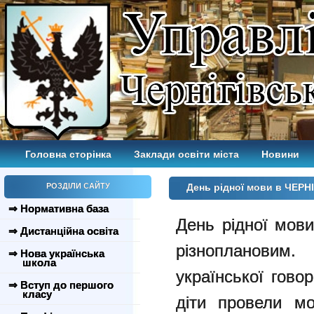
Головна сторінка
Заклади освіти міста
Новини
РОЗДІЛИ САЙТУ
День рідної мови в ЧЕРН
⇒ Нормативна база
День рідної мови
⇒ Дистанційна освіта
різнопланови
⇒ Нова українська
школа
української гово
⇒ Вступ до першого
класу
діти
провели мо