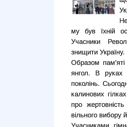
Ук
Не
му був їхній ос
Учасники Револ
знищити Україну.
Образом пам’яті 
янгол. В руках 
поколінь. Сьогод
калинових гілках
про жертовність
вільного вибору 
Учасниками гімна