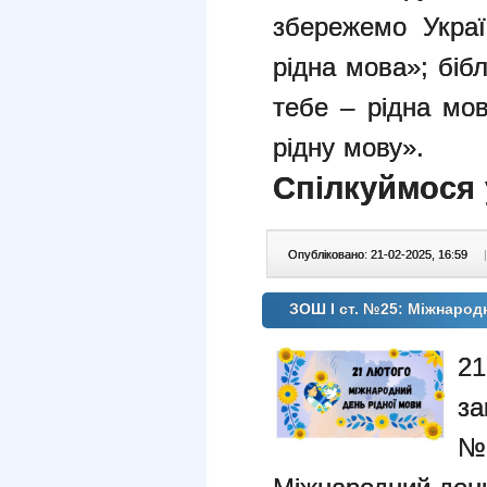
збережемо Украї
рідна мова»;
біб
тебе – рідна мо
рідну мову».
Спілкуймося 
Опубліковано: 21-02-2025, 16:59
|
ЗОШ І ст. №25: Міжнарод
2
за
№