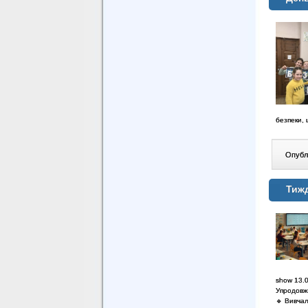
безпеки,
Опублі
Тижд
show 13.
Упродовж 
🔹 Вивчал