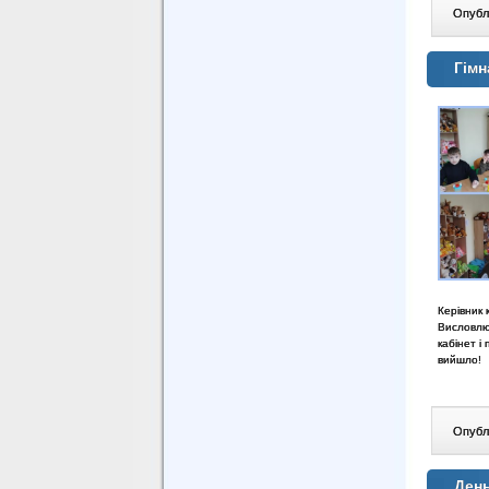
Опублі
Гімн
Керівник 
Висловлю
кабінет і
вийшло!
Опублі
День