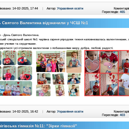
ковано: 14-02-2025, 17:44
|
Автор:
Управління освіти
Коментарі
Переглядів:
465
ь Святого Валентина відзначили у ЧСШ №1
о - День Святого Валентина.
вській спеціальній школі №1 чарівна скриня упродовж тижня наповнювалась валентинками, 
ми учнями та сердечками.
дкрилася і усі отримали валентинки з побажаннями миру, добра, любові, радості.
ковано: 14-02-2025, 16:42
|
Автор:
Управління освіти
Коментарі
Переглядів:
403
ігівська гімназія №11: "Зірки гімназії"