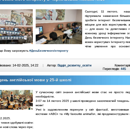
Сьогодні, 11 лютого, наша
підтримала намагання більш
зробити інтернет безпечніши
місцем для всіх користувачів,
— для юних та допитливих 
кожному уроці інформатики з
День безпечного інтернету. На
кожен користувач Інтернету по
чітке уявлення про основн
 що йому загрожують
#ДеньБезпечногоІнтернету
ковано: 14-02-2025, 14:22
|
Автор:
Відділ_розвитку_освіти
Коментарі
Переглядів:
445
ень англійської мови у 25-й школі
У сучасному світі знання англійської мови стає не просто пе
необхідністю.
З 07 по 14 лютого 2025 у школі проведено захоплюючий тиждень а
мови!
Учні із задоволенням поринули у світ фантазії, виготовивши
костюми «ABC» та «My favourite animal’s», які продемонстрували
02.2025.
тижня здобувачі освіти:
и нові слова через ігри;