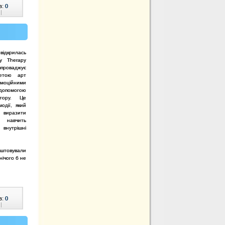
в:
0
|
відкрилась
oy Therapy
впроваджує
метою арт
емоційними
 допомогою
остору. Це
одії, який
 виразити
, навчить
 внутрішні
аштовували
нічого б не
в:
0
|