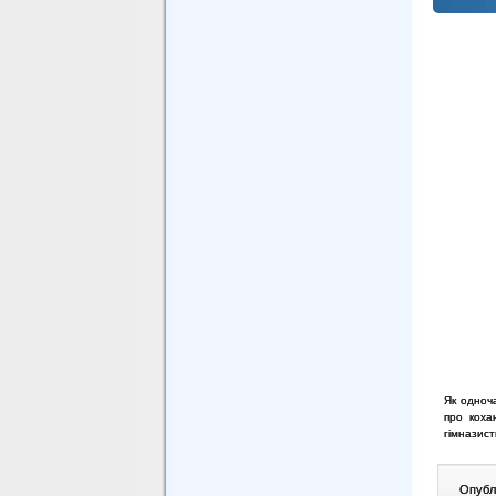
Як одноч
про коха
гімназист
Опублі