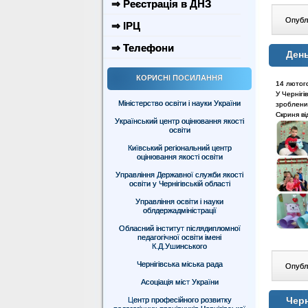
⇒ Реєстрація в ДНЗ
Опублі
⇒ ІРЦ
⇒ Телефони
Ден
КОРИСНІ ПОСИЛАННЯ
14 лютог
У Чернігі
Міністерство освіти і науки України
зроблени
Скриня ві
Український центр оцінювання якості
освіти
Київський регіональний центр
оцінювання якості освіти
Управління Державної служби якості
освіти у Чернігівській області
Управління освіти і науки
облдержадміністрації
Обласний інститут післядипломної
педагогічної освіти імені
К.Д.Ушинського
Чернігівська міська рада
Опублі
Асоціація міст України
Черн
Центр професійного розвитку