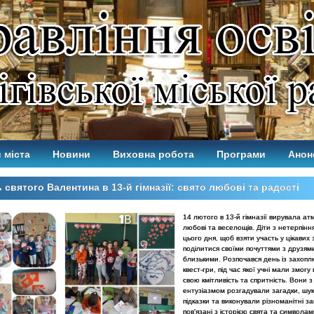
 міста
Новини
Виховна робота
Програми
Анон
 святого Валентина в 13-й гімназії: свято любові та радості
14 лютого в 13-й гімназії вирувала а
любові та веселощів. Діти з нетерпінн
цього дня, щоб взяти участь у цікавих
поділитися своїми почуттями з друзям
близькими. Розпочався день із захоп
квест-гри, під час якої учні мали змогу
свою кмітливість та спритність. Вони з
ентузіазмом розгадували загадки, шу
підказки та виконували різноманітні з
пов'язані з історією свята та символам