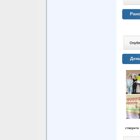
Рано
Опублі
День
створити