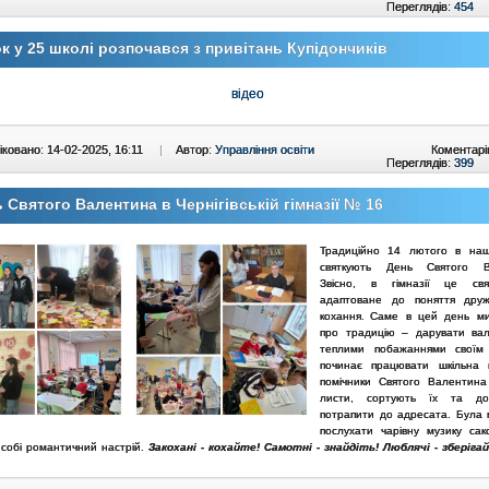
Переглядів:
454
к у 25 школі розпочався з привітань Купідончиків
відео
ковано: 14-02-2025, 16:11
|
Автор:
Управління освіти
Коментарі
Переглядів:
399
 Святого Валентина в Чернігівській гімназії № 16
Традиційно 14 лютого в наші
святкують День Святого В
Звісно, в гімназії це св
адаптоване до поняття дру
кохання.
Саме в цей день ми
про традицію – дарувати ва
теплими побажаннями своїм 
починає працювати шкільна 
помічники Святого Валентин
листи, сортують їх та до
потрапити до адресата.
Була 
послухати чарівну музику са
 собі романтичний настрій.
Закохані - кохайте! Самотні - знайдіть! Люблячі - зберіга