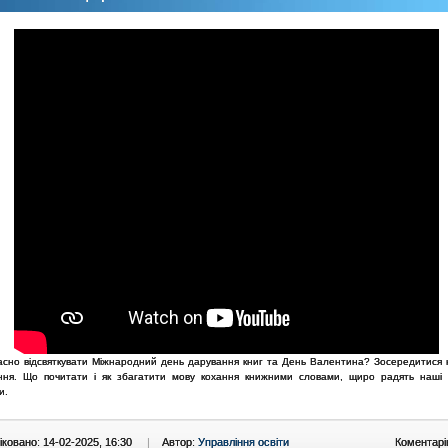
асно відсвяткувати Міжнародний день дарування книг та День Валентина? Зосередитися 
ння. Що почитати і як збагатити мову кохання книжними словами, щиро радять наші 
и.
ковано: 14-02-2025, 16:30
|
Автор:
Управління освіти
Коментарі