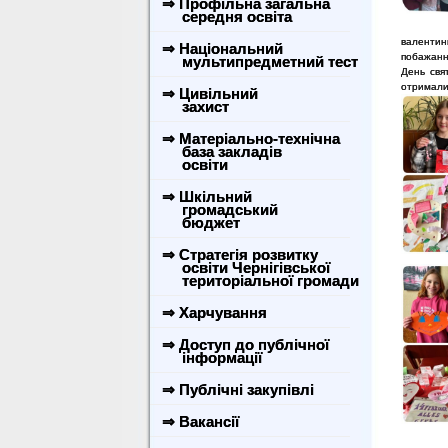
⇒ Профільна загальна
середня освіта
валентинк
⇒ Національний
побажанн
мультипредметний тест
День свя
отримали
⇒ Цивільний
захист
⇒ Матеріально-технічна
база закладів
освіти
⇒ Шкільний
громадський
бюджет
⇒ Стратегія розвитку
освіти Чернігівської
територіальної громади
⇒ Харчування
⇒ Доступ до публічної
інформації
⇒ Публічні закупівлі
⇒ Вакансії