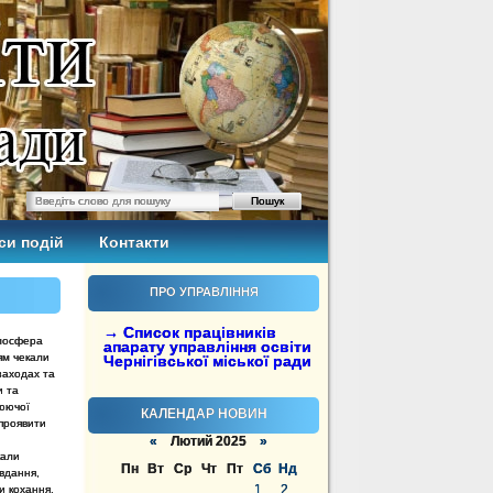
си подій
Контакти
ПРО УПРАВЛІННЯ
→ Список працівників
тмосфера
апарату управління освіти
ям чекали
Чернігівської міської ради
 заходах та
и та
люючої
КАЛЕНДАР НОВИН
 проявити
«
Лютий 2025
»
кали
Пн
Вт
Ср
Чт
Пт
Сб
Нд
авдання,
1
2
и кохання.