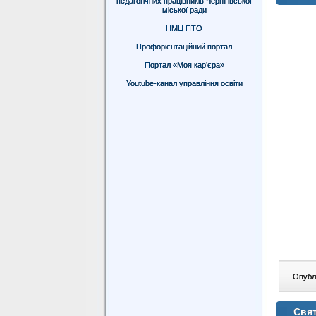
педагогічних працівників Чернігівської
міської ради
НМЦ ПТО
Профорієнтаційний портал
Портал «Моя кар’єра»
Youtube-канал управління освіти
Опублі
Свят