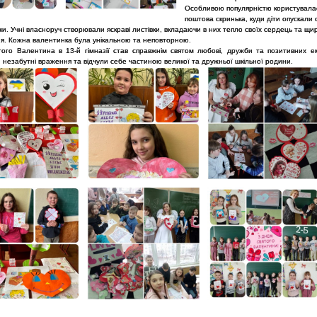
Особливою популярністю користувала
поштова скринька, куди діти опускали 
и. Учні власноруч створювали яскраві листівки, вкладаючи в них тепло своїх сердець та щир
я. Кожна валентинка була унікальною та неповторною.
того Валентина в 13-й гімназії став справжнім святом любові, дружби та позитивних ем
 незабутні враження та відчули себе частиною великої та дружньої шкільної родини.