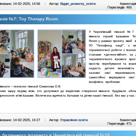
ковано: 14-02-2025, 14:56
|
Автор:
Відділ_розвитку_освіти
Коментарі
Переглядів:
465
азія №7: Toy Therapy Room
У Чернігівській гімназії №7 
кімната терапії іграшкою T
Room у рамках проєкту, який 
ГО "Генофонд нації", з 
терапевтичної роботи з психо
станами «дитини-війни», за
терапевтичного ігрового пр
простір перебування та взаєм
надасть дитині можливість
назовні свої переживання
самостійно вирішувати свої
конфлікти, проблеми.
кімнати – психолог гімназії Семенова О.В.
ємо щиру подяку всім, хто долучився до ініціативи створення кімнати: будували, обл
 приносили м’які іграшки. Величезна вдячність батькам та дітям нашої гімназії, без вас у нас 
ковано: 14-02-2025, 14:27
|
Автор:
Управління освіти
Коментарі
Переглядів:
471
 безпечного інтернету в Чернігівській гімназії №16