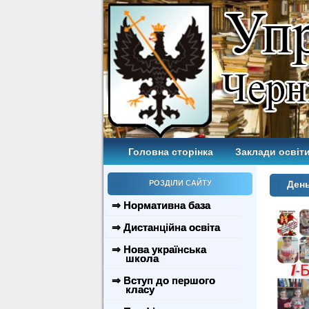
Головна сторінка
Заклади освіти
РОЗДІЛИ САЙТУ
День
⇒ Нормативна база
⇒ Дистанційна освіта
⇒ Нова українська
школа
⇒ Вступ до першого
класу