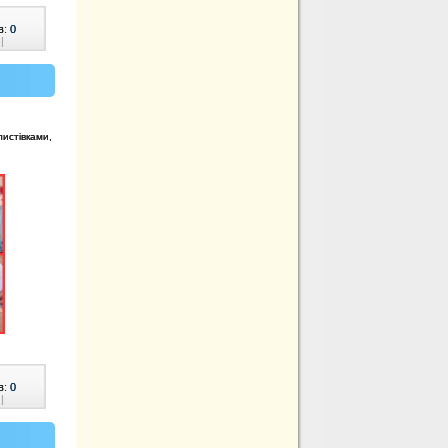
в:
0
|
листівками,
в:
0
|