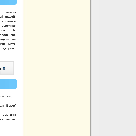
 гімназія
ості людей
м і кращим
 а особливо
голів. На
гадали про
гадали, що
винен мати
і джерела
в:
0
|
ревагою, а
нглійської
 тематичні
 на Fashion