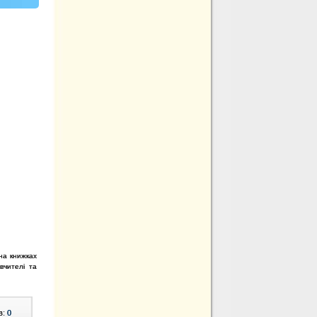
на книжках
вчителі та
в:
0