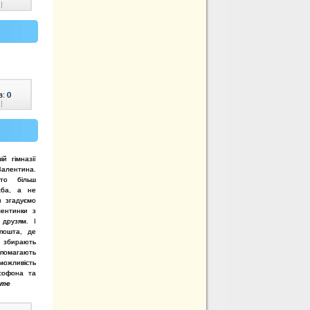
|
в:
0
|
й гімназії
алентина.
ято більш
жба, а не
 згадуємо
лентинки з
друзям. І
пошта, де
а збирають
помагають
можливість
ксофона та
йте