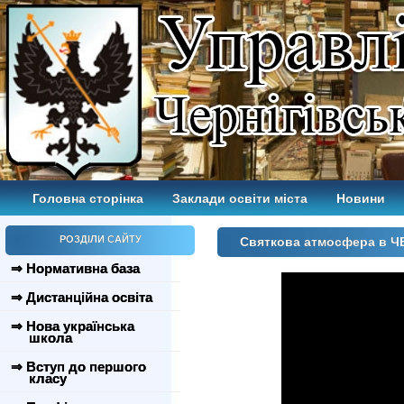
Головна сторінка
Заклади освіти міста
Новини
РОЗДІЛИ САЙТУ
Святкова атмосфера в ЧЕ
⇒ Нормативна база
⇒ Дистанційна освіта
⇒ Нова українська
школа
⇒ Вступ до першого
класу