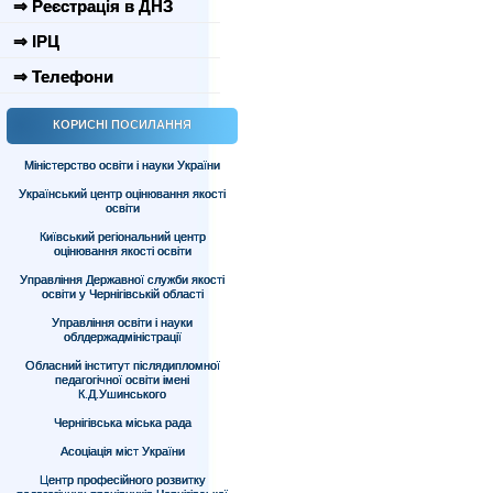
⇒ Реєстрація в ДНЗ
⇒ ІРЦ
⇒ Телефони
КОРИСНІ ПОСИЛАННЯ
Міністерство освіти і науки України
Український центр оцінювання якості
освіти
Київський регіональний центр
оцінювання якості освіти
Управління Державної служби якості
освіти у Чернігівській області
Управління освіти і науки
облдержадміністрації
Обласний інститут післядипломної
педагогічної освіти імені
К.Д.Ушинського
Чернігівська міська рада
Асоціація міст України
Центр професійного розвитку