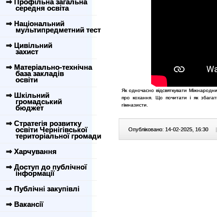
⇒ Профільна загальна
середня освіта
⇒ Національний
мультипредметний тест
⇒ Цивільний
захист
⇒ Матеріально-технічна
база закладів
освіти
Як одночасно відсвяткувати Міжнародн
⇒ Шкільний
про кохання. Що почитати і як збага
громадський
гімназисти.
бюджет
⇒ Стратегія розвитку
освіти Чернігівської
Опубліковано: 14-02-2025, 16:30
|
територіальної громади
⇒ Харчування
⇒ Доступ до публічної
інформації
⇒ Публічні закупівлі
⇒ Вакансії