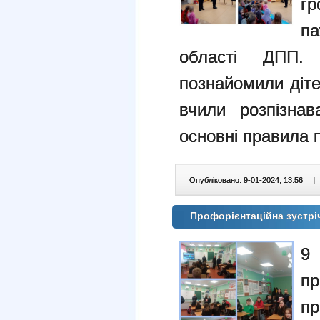
г
па
області ДПП.
познайомили діте
вчили розпізнав
основні правила п
Опубліковано: 9-01-2024, 13:56
|
Профорієнтаційна зустрі
9
п
п