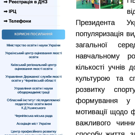
П
⇒ Реєстрація в ДНЗ
ві
⇒ ІРЦ
⇒ Телефони
Президента У
популяризація ви
КОРИСНІ ПОСИЛАННЯ
загальної сер
Міністерство освіти і науки України
Український центр оцінювання якості
навчальному ро
освіти
Київський регіональний центр
кількості учнів 
оцінювання якості освіти
культурою та с
Управління Державної служби якості
освіти у Чернігівській області
розвитку спо
Управління освіти і науки
облдержадміністрації
формування у 
Обласний інститут післядипломної
педагогічної освіти імені
К.Д.Ушинського
мотивації щодо 
Чернігівська міська рада
важливого чинни
Асоціація міст України
Центр професійного розвитку
способу життя,
з