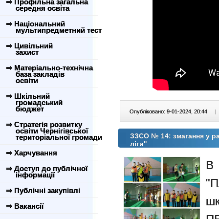
⇒ Профільна загальна
середня освіта
⇒ Національний
мультипредметний тест
⇒ Цивільний
захист
⇒ Матеріально-технічна
база закладів
освіти
⇒ Шкільний
громадський
бюджет
Опубліковано: 9-01-2024, 20:44
|
⇒ Стратегія розвитку
освіти Чернігівської
ЗЗСО № 14: змагання у ра
територіальної громади
ліги"
⇒ Харчування
В 
⇒ Доступ до публічної
інформації
"
⇒ Публічні закупівлі
шк
⇒ Вакансії