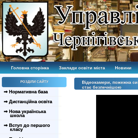
Головна сторінка
Заклади освіти міста
Новини
РОЗДІЛИ САЙТУ
Відеокамери, пожежна си
стає безпечнішою
⇒ Нормативна база
⇒ Дистанційна освіта
⇒ Нова українська
школа
⇒ Вступ до першого
класу