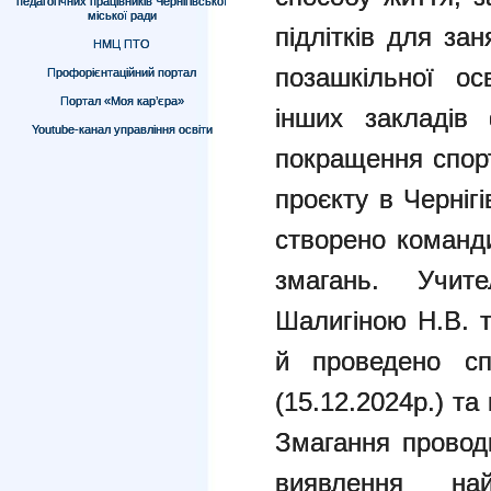
педагогічних працівників Чернігівської
міської ради
підлітків для за
НМЦ ПТО
позашкільної
ос
Профорієнтаційний портал
Портал «Моя кар’єра»
інших закладів 
Youtube-канал управління освіти
покращення
спор
проєкту в Черніг
створено коман
змагань. Учит
Шалигіною Н.В. 
й проведено сп
(15.12.2024р.) та
Змагання провод
виявлення на