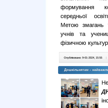
формування к
середньої осві
Метою
змагань 
учнів та учени
фізичною
культур
Опубліковано: 9-01-2024, 15:55
|
Дошкільнятам – найважли
Не
Д
ін