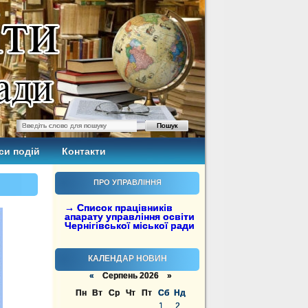
си подій
Контакти
ПРО УПРАВЛІННЯ
→ Список працівників
апарату управління освіти
Чернігівської міської ради
КАЛЕНДАР НОВИН
«
Серпень 2026 »
Пн
Вт
Ср
Чт
Пт
Сб
Нд
1
2