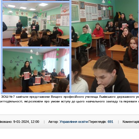
до ЗОШ №7 завітали представники Вищого професійного училища Львівського державного ун
иттєдіяльності, які розповіли про умови вступу до цього навчального закладу та переваги
ковано: 9-01-2024, 12:00
|
Автор:
Управління освіти
Переглядів:
691
|
Коментарі