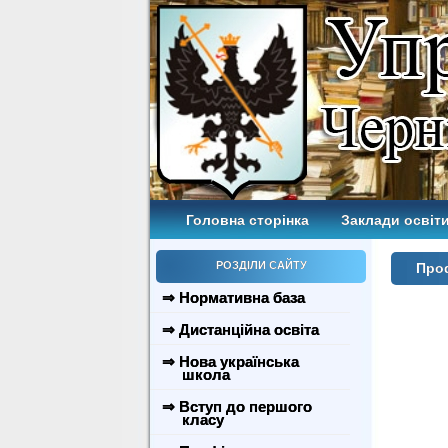
Головна сторінка
Заклади освіти
РОЗДІЛИ САЙТУ
Проф
⇒ Нормативна база
⇒ Дистанційна освіта
⇒ Нова українська
школа
⇒ Вступ до першого
класу