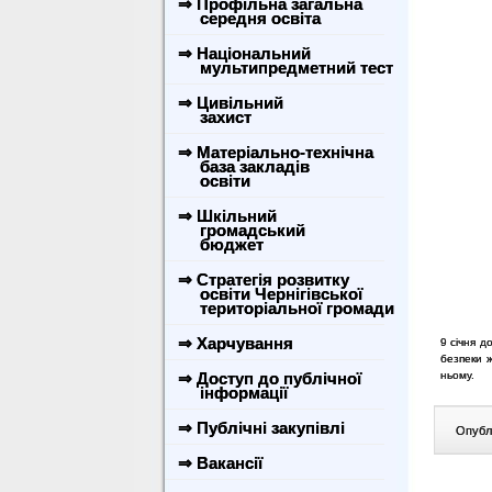
⇒ Профільна загальна
середня освіта
⇒ Національний
мультипредметний тест
⇒ Цивільний
захист
⇒ Матеріально-технічна
база закладів
освіти
⇒ Шкільний
громадський
бюджет
⇒ Стратегія розвитку
освіти Чернігівської
територіальної громади
⇒ Харчування
9 січня 
безпеки ж
⇒ Доступ до публічної
ньому.
інформації
⇒ Публічні закупівлі
Опублі
⇒ Вакансії