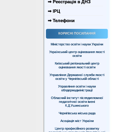
⇒ Реєстрація в ДНЗ
⇒ ІРЦ
⇒ Телефони
КОРИСНІ ПОСИЛАННЯ
Міністерство освіти і науки України
Український центр оцінювання якості
освіти
Київський регіональний центр
оцінювання якості освіти
Управління Державної служби якості
освіти у Чернігівській області
Управління освіти і науки
облдержадміністрації
Обласний інститут післядипломної
педагогічної освіти імені
К.Д.Ушинського
Чернігівська міська рада
Асоціація міст України
Центр професійного розвитку