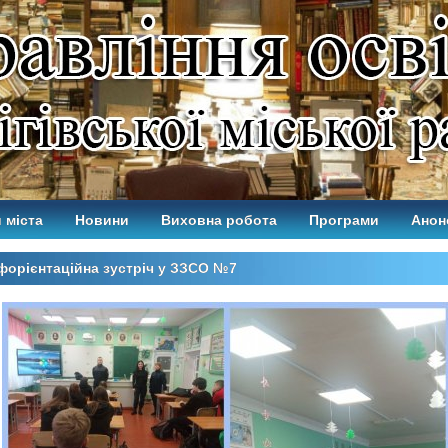
 міста
Новини
Виховна робота
Програми
Анон
орієнтаційна зустріч у ЗЗСО №7