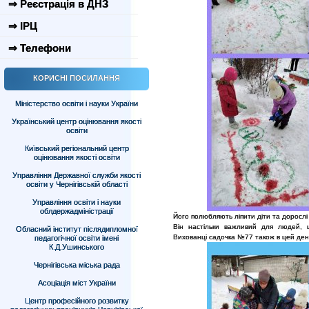
⇒ Реєстрація в ДНЗ
⇒ ІРЦ
⇒ Телефони
КОРИСНІ ПОСИЛАННЯ
Міністерство освіти і науки України
Український центр оцінювання якості
освіти
Київський регіональний центр
оцінювання якості освіти
Управління Державної служби якості
освіти у Чернігівській області
Управління освіти і науки
облдержадміністрації
Його полюбляють ліпити діти та дорослі 
Він настільки важливий для людей, щ
Обласний інститут післядипломної
Вихованці садочка №77 також в цей день
педагогічної освіти імені
К.Д.Ушинського
Чернігівська міська рада
Асоціація міст України
Центр професійного розвитку