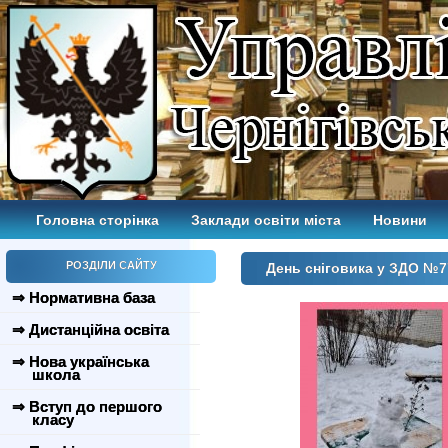
Головна сторінка
Заклади освіти міста
Новини
РОЗДІЛИ САЙТУ
День сніговика у ЗДО №7
⇒ Нормативна база
⇒ Дистанційна освіта
⇒ Нова українська
школа
⇒ Вступ до першого
класу