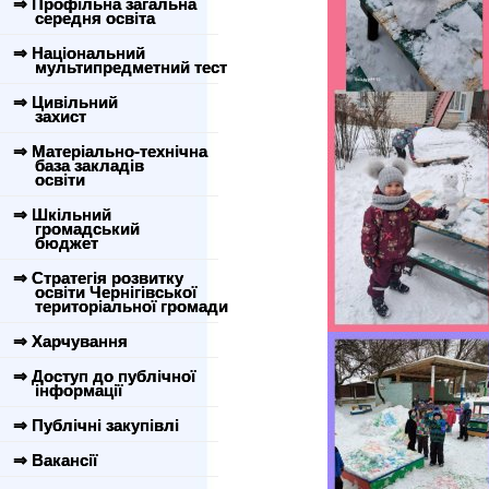
⇒ Профільна загальна
середня освіта
⇒ Національний
мультипредметний тест
⇒ Цивільний
захист
⇒ Матеріально-технічна
база закладів
освіти
⇒ Шкільний
громадський
бюджет
⇒ Стратегія розвитку
освіти Чернігівської
територіальної громади
⇒ Харчування
⇒ Доступ до публічної
інформації
⇒ Публічні закупівлі
⇒ Вакансії