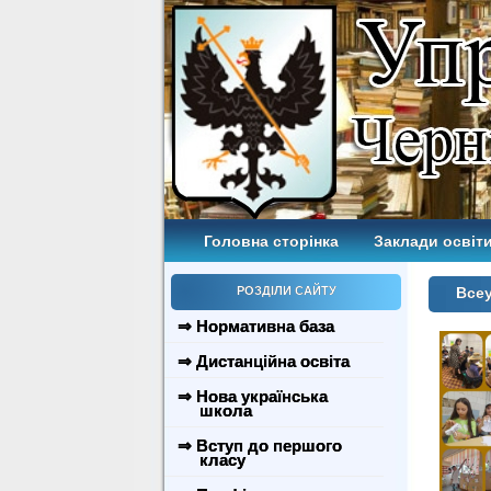
Головна сторінка
Заклади освіти
РОЗДІЛИ САЙТУ
Всеу
⇒ Нормативна база
⇒ Дистанційна освіта
⇒ Нова українська
школа
⇒ Вступ до першого
класу