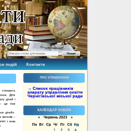
си подій
Контакти
ПРО УПРАВЛІННЯ
→ Список працівників
 стихають
апарату управління освіти
ення. Діти
Чернігівської міської ради
їх дітей і
 – це теж
КАЛЕНДАР НОВИН
лоси
дітей».
их
янголів –
«
Червень 2023
»
’яті і
знак
Пн
Вт
Ср
Чт
Пт
Сб
Нд
.
1
2
3
4