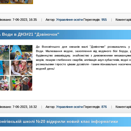
ковано: 7-06-2023, 16:35
|
Автор:
Управління освіти
Переглядів:
955
|
Коментарі
 Води в ДНЗ#21 "Дзвіночок"
До Всесвітнього дня океанів малі "Дзвіночки" розважались у
Води. Малювання водою, захоплення від водяного бізі борда, 
будівництво аквавіадуку, знайомство з дивовижними мешканцями
морів, пошуки глибинних скарбів, аплікація акул-зубастиків, водні ол
розмальовки і просто цікаве дозвілля - таким пізнавально насиче
водний день!
ковано: 7-06-2023, 16:32
|
Автор:
Управління освіти
Переглядів:
876
|
Коментарі
рнігівській школі №20 відкрили новий клас інформатики