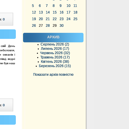
5
6
7
8
9
10
11
12
13
14
15
16
17
18
19
20
21
22
23
24
25
в:
0
26
27
28
29
30
АРХИВ
Серпень 2026 (2)
 свій День
Липень 2026 (17)
риболовля,
Червень 2026 (32)
 океанів і
Травень 2026 (17)
івці, водні
Квітень 2026 (38)
ним був наш
Березень 2026 (15)
Показати архів повністю
в:
0