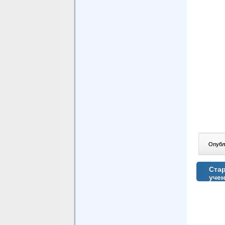
Опублі
Стар
уче