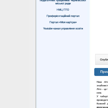
педагогічних працівників Чернігівської
міської ради
НМЦ ПТО
Профорієнтаційний портал
Портал «Моя кар’єра»
Youtube-канал управління освіти
Опублі
Приш
Наш літн
знайомств
Літо - це
ним.
У таборі
проводити
Кожний д
відпочинк