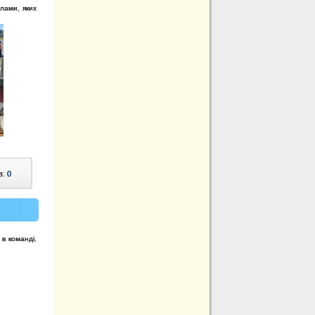
лами, яких
в:
0
 в команді,