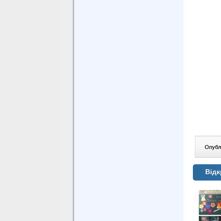
Опублі
Відк