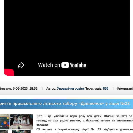
ковано: 5-06-2023, 18:56
|
Автор:
Управління освіти
Переглядів:
865
|
Коментарі
риття пришкільного літнього табору «Дзвіночок» у ліцеї №22
Літо – це улюблена пора року всіх дітей. Шкільні заняття з
позаду, погода радує теплом, а бажанню гуляти та веселитися
заважає.
05 червня в Чернігівському ліцеї № 22 відбулось урочисте