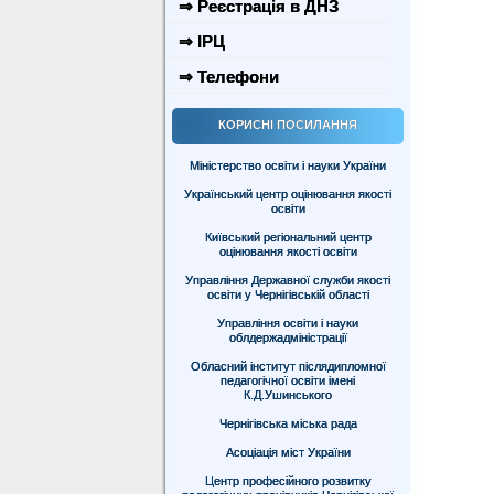
⇒ Реєстрація в ДНЗ
⇒ ІРЦ
⇒ Телефони
КОРИСНІ ПОСИЛАННЯ
Міністерство освіти і науки України
Український центр оцінювання якості
освіти
Київський регіональний центр
оцінювання якості освіти
Управління Державної служби якості
освіти у Чернігівській області
Управління освіти і науки
облдержадміністрації
Обласний інститут післядипломної
педагогічної освіти імені
К.Д.Ушинського
Чернігівська міська рада
Асоціація міст України
Центр професійного розвитку