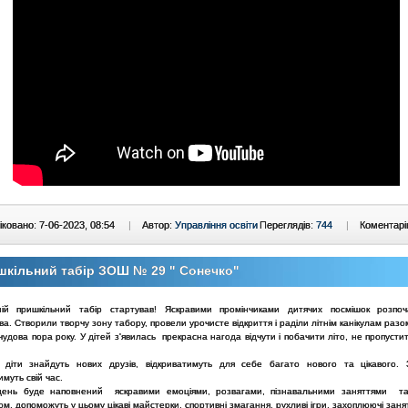
ковано: 7-06-2023, 08:54
|
Автор:
Управління освіти
Переглядів:
744
|
Коментарі
кільний табір ЗОШ № 29 " Сонечко"
ій пришкільний табір стартував! Яскравими промінчиками дитячих посмішок розпо
а. Створили творчу зону табору, провели урочисте відкриття і раділи літнім канікулам разо
 чудова пора року. У дітей з'явилась прекрасна нагода відчути і побачити літо, не пропустит
 діти знайдуть нових друзів, відкриватимуть для себе багато нового та цікавого.
муть свій час.
ень буде наповнений яскравими емоціями, розвагами, пізнавальними заняттями та
ом, допоможуть у цьому цікаві майстерки, спортивні змагання, рухливі ігри, захоплюючі заня