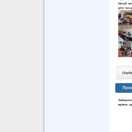
Нехай жит
діти так 
Опублі
Приш
Займалися
мріяли, п