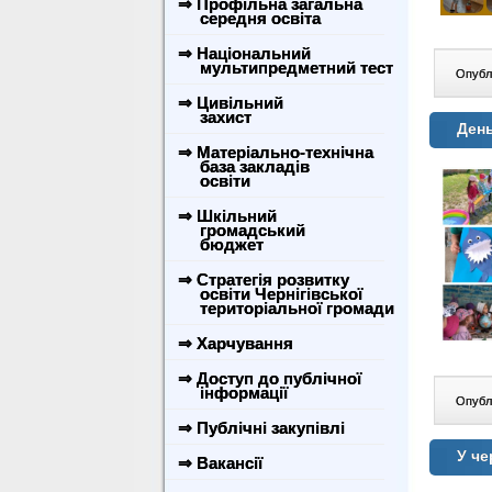
⇒ Профільна загальна
середня освіта
⇒ Національний
мультипредметний тест
Опублі
⇒ Цивільний
захист
День
⇒ Матеріально-технічна
база закладів
освіти
⇒ Шкільний
громадський
бюджет
⇒ Стратегія розвитку
освіти Чернігівської
територіальної громади
⇒ Харчування
⇒ Доступ до публічної
інформації
Опублі
⇒ Публічні закупівлі
У че
⇒ Вакансії