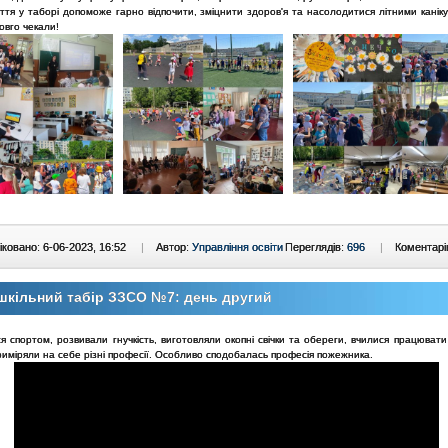
тя у таборі допоможе гарно відпочити, зміцнити здоров'я та насолодитися літними каніку
довго чекали!
ковано: 6-06-2023, 16:52
|
Автор:
Управління освіти
Переглядів:
696
|
Коментарі
кільний табір ЗЗСО №7: день другий
 спортом, розвивали гнучкість, виготовляли окопні свічки та обереги, вчилися працювати
риміряли на себе різні професії. Особливо сподобалась професія пожежника.