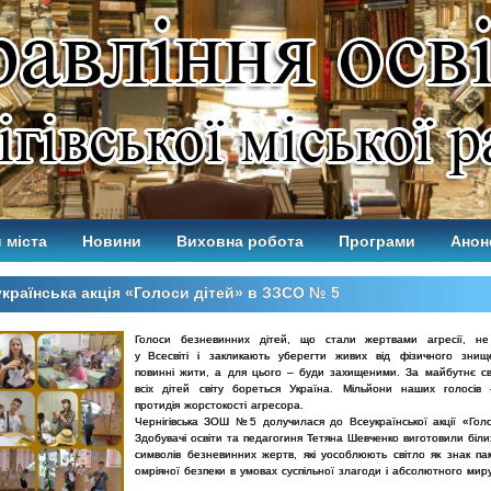
 міста
Новини
Виховна робота
Програми
Анон
країнська акція «Голоси дітей» в ЗЗСО № 5
Голоси безневинних дітей, що стали жертвами агресії, не
у
Всесвіті і закликають уберегти живих від фізичного знищ
повинні
жити, а для цього – буди захищеними. За майбутнє сво
всіх дітей світу
бореться Україна. Мільйони наших голосів
протидія жорстокості
агресора.
Чернігівська ЗОШ №5 долучилася до Всеукраїнської акції «Го
Здобувачі освіти та педагогиня Тетяна Шевченко виготовили біл
символів безневинних жертв, які уособлюють світло як знак пам
омріяної безпеки в умовах суспільної злагоди і абсолютного миру