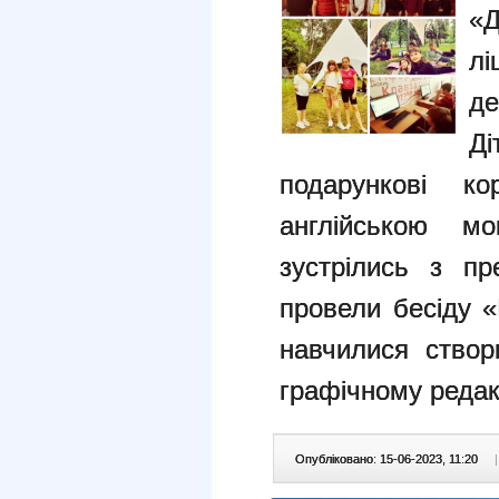
«Д
л
де
Д
подарункові ко
англійською м
зустрілись з пре
провели бесіду «
навчилися створ
графічному редак
Опубліковано: 15-06-2023, 11:20
|