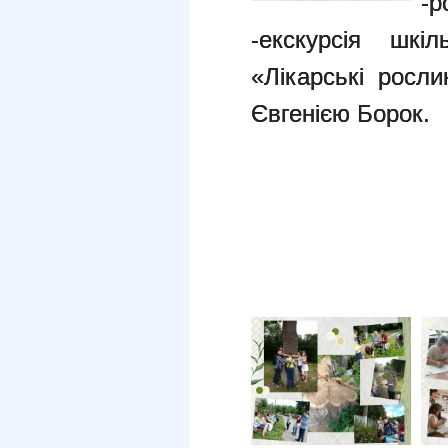
-р
-екскурсія шкі
«Лікарські росл
Євгенією Борок.