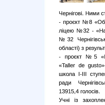
Чернігові. Ними с
- проєкт №8 «Об
ліцею №32 - «Hap
№32 Чернігівськ
області) з резуль
- проєкт №5 «Ш
«Taller de gusto
школа І-ІІІ ступ
ради Чернігівс
13915,4 голосів.
Учні із захопл