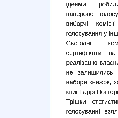
ідеями, робил
паперове голосу
виборчі коміс
голосування у ін
Сьогодні ком
сертифікати н
реалізацію власни
не залишились 
набори книжок, з
книг Гаррі Поттер
Трішки статист
голосуванні взя