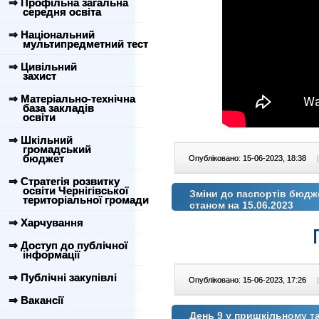
⇒ Профільна загальна
середня освіта
⇒ Національний
мультипредметний тест
⇒ Цивільний
захист
⇒ Матеріально-технічна
база закладів
освіти
⇒ Шкільний
громадський
бюджет
Опубліковано: 15-06-2023, 18:38
|
⇒ Стратегія розвитку
освіти Чернігівської
Зміни до паспортів бюдж
територіальної громади
станом на 15.06.2023
⇒ Харчування
⇒ Доступ до публічної
інформації
⇒ Публічні закупівлі
Опубліковано: 15-06-2023, 17:26
|
⇒ Вакансії
День 9 у пришкільному т