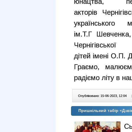
юнацтва, п
акторів
Чернігів
українського м
ім.Т.Г Шевченка
Чернігівсько
дітей імені О.П. 
Граємо, малюєм
радіємо літу в н
Опубліковано: 15-06-2023, 12:04
|
Пришкільний табір «Дзві
Сь