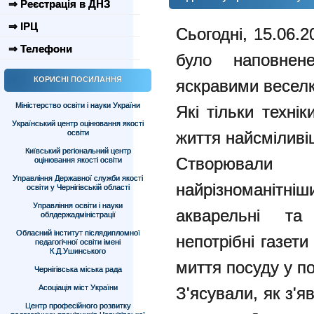
⇒ Реєстрація в ДНЗ
⇒ ІРЦ
Сьогодні, 15.06.2
⇒ Телефони
було наповнен
КОРИСНІ ПОСИЛАННЯ
яскравими весел
Міністерство освіти і науки України
Які тільки техні
Український центр оцінювання якості
освіти
життя найсміливі
Київський регіональний центр
Створювали
оцінювання якості освіти
Управління Державної служби якості
найрізноманітні
освіти у Чернігівській області
Управління освіти і науки
акварельні та
облдержадміністрації
Обласний інститут післядипломної
непотрібні газети
педагогічної освіти імені
К.Д.Ушинського
миття посуду у п
Чернігівська міська рада
Асоціація міст України
З'ясували, як з'я
Центр професійного розвитку