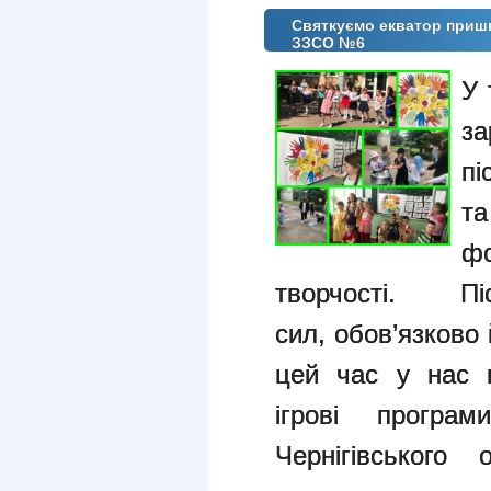
Святкуємо екватор приш
ЗЗСО №6
У 
за
п
т
ф
творчості. П
сил,
обов’язково 
цей час у нас в
ігрові
програм
Чернігівського