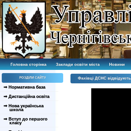
Головна сторінка
Заклади освіти міста
Новини
РОЗДІЛИ САЙТУ
Фахівці ДСНС відвідують
⇒ Нормативна база
⇒ Дистанційна освіта
⇒ Нова українська
школа
⇒ Вступ до першого
класу