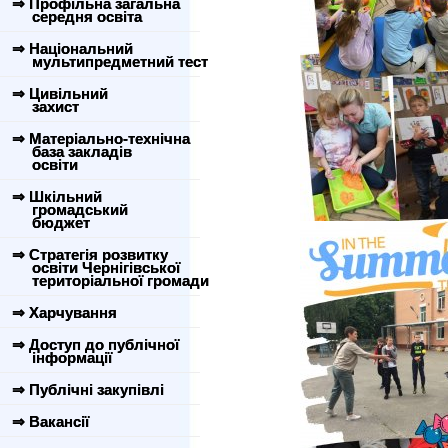
⇒ Профільна загальна
середня освіта
⇒ Національний
мультипредметний тест
⇒ Цивільний
захист
⇒ Матеріально-технічна
база закладів
освіти
⇒ Шкільний
громадський
бюджет
⇒ Стратегія розвитку
освіти Чернігівської
територіальної громади
⇒ Харчування
⇒ Доступ до публічної
інформації
⇒ Публічні закупівлі
⇒ Вакансії