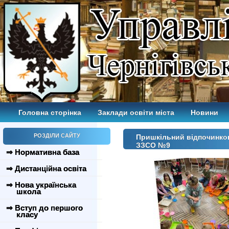
Головна сторінка
Заклади освіти міста
Новини
РОЗДІЛИ САЙТУ
Пришкільний відпочинков
ЗЗСО №9
⇒ Нормативна база
⇒ Дистанційна освіта
⇒ Нова українська
школа
⇒ Вступ до першого
класу