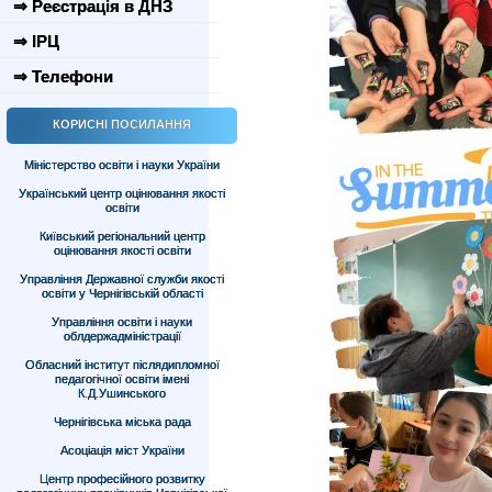
⇒ Реєстрація в ДНЗ
⇒ ІРЦ
⇒ Телефони
КОРИСНІ ПОСИЛАННЯ
Міністерство освіти і науки України
Український центр оцінювання якості
освіти
Київський регіональний центр
оцінювання якості освіти
Управління Державної служби якості
освіти у Чернігівській області
Управління освіти і науки
облдержадміністрації
Обласний інститут післядипломної
педагогічної освіти імені
К.Д.Ушинського
Чернігівська міська рада
Асоціація міст України
Центр професійного розвитку