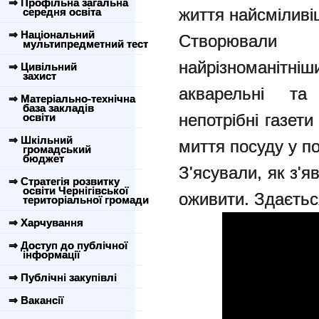
⇒ Профільна загальна
життя найсміливі
середня освіта
⇒ Національний
Створювали
мультипредметний тест
найрізноманітні
⇒ Цивільний
захист
акварельні та
⇒ Матеріально-технічна
база закладів
непотрібні газети
освіти
⇒ Шкільний
миття посуду у п
громадський
бюджет
З'ясували, як з'я
⇒ Стратегія розвитку
освіти Чернігівської
оживити.
Здаєтьс
територіальної громади
⇒ Харчування
⇒ Доступ до публічної
інформації
⇒ Публічні закупівлі
⇒ Вакансії