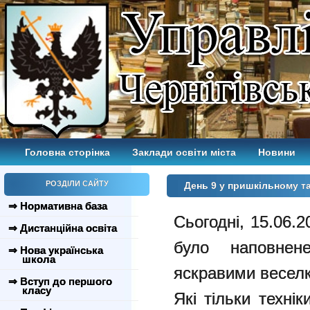
Головна сторінка
Заклади освіти міста
Новини
РОЗДІЛИ САЙТУ
День 9 у пришкільному т
⇒ Нормативна база
Сьогодні, 15.06.2
⇒ Дистанційна освіта
було наповнен
⇒ Нова українська
школа
яскравими весел
⇒ Вступ до першого
класу
Які тільки техні