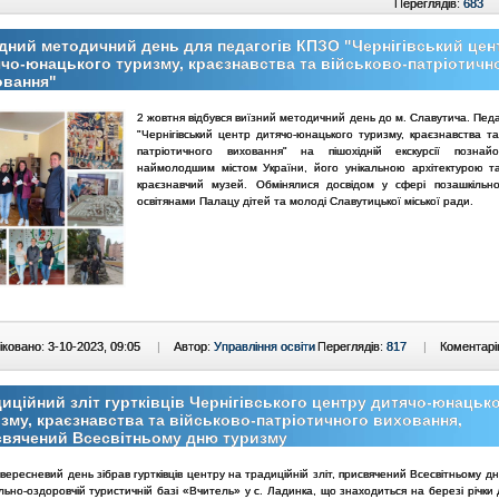
Переглядів:
683
дний методичний день для педагогів КПЗО "Чернігівський цен
чо-юнацького туризму, краєзнавства та військово-патріотичн
овання"
2 жовтня відбувся виїзний методичний день до м. Славутича. Пед
"Чернігівський центр дитячо-юнацького туризму, краєзнавства та
патріотичного виховання" на пішохідній екскурсії познай
наймолодшим містом України, його унікальною архітектурою та
краєзнавчий музей. Обмінялися досвідом у сфері позашкільно
освітянами Палацу дітей та молоді Славутицької міської ради.
ковано: 3-10-2023, 09:05
|
Автор:
Управління освіти
Переглядів:
817
|
Коментарі
иційний зліт гуртківців Чернігівського центру дитячо-юнацьк
зму, краєзнавства та військово-патріотичного виховання,
свячений Всесвітньому дню туризму
вересневий день зібрав гуртківців центру на традиційній зліт, присвячений Всесвітньому д
ьно-оздоровчій туристичній базі «Вчитель» у с. Ладинка, що знаходиться на березі річки