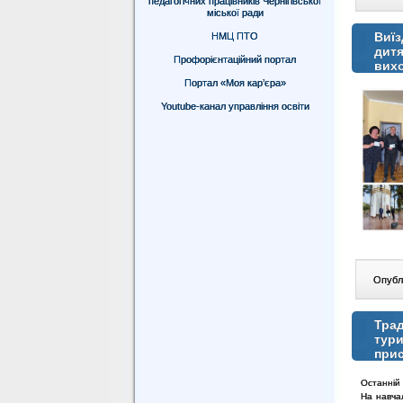
педагогічних працівників Чернігівської
міської ради
Виїз
НМЦ ПТО
дитя
Профорієнтаційний портал
вих
Портал «Моя кар’єра»
Youtube-канал управління освіти
Опублі
Трад
тури
при
Останній 
На навчал