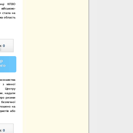
анці КПЗО
 військово-
» стала на
ька область
в:
0
|
тр
ого
раєзнавства
г з мінної
го Центру
ки, надали
про ризики
 безпечної
олошено на
дметів або
в:
0