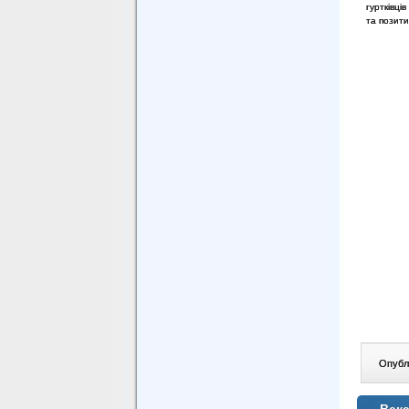
гуртківці
та позити
Опублі