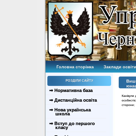
Головна сторінка
Заклади освіти
РОЗДІЛИ САЙТУ
Вишк
юнац
⇒ Нормативна база
Канікули 
⇒ Дистанційна освіта
особисті
сторони; 
⇒ Нова українська
школа
⇒ Вступ до першого
класу