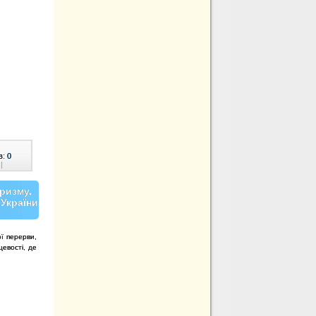
в:
0
|
ризму,
 України
ої перерви,
цевості, де