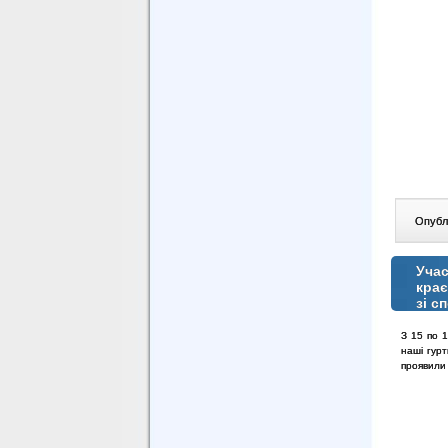
Опублі
Учас
крає
зі с
З 15 по 1
наші гурт
проявили 