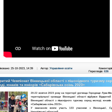
ковано: 25-10-2023, 14:39
|
Автор:
Управління освіти
Коментарі
Переглядів:
636
ритий Чемпіонат Вінницької області з пішохідного туризму се
ді, юнаків та юніорів «Сабарівська осінь 2023»
20-22 жовтня 2023 року на території урочища Городище Лука-Мел
територіальної громади Вінницької області відбувся Відкритий
Вінницької області з пішохідного туризму серед молоді, юнаків 
«Сабарівська осінь 2023».
У змаганнях взяли участь 133 учасники з Вінницької, Су
Чернігівської областей.