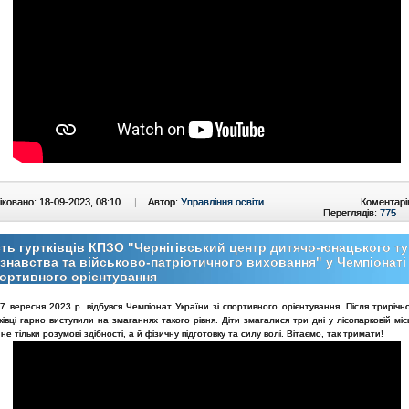
ковано: 18-09-2023, 08:10
|
Автор:
Управління освіти
Коментарі
Переглядів:
775
ть гуртківців КПЗО "Чернігівський центр дитячо-юнацького ту
знавства та військово-патріотичного виховання" у Чемпіонаті
портивного орієнтування
7 вересня 2023 р. відбувся Чемпіонат України зі спортивного орієнтування. Після трирічн
ківці гарно виступили на змаганнях такого рівня. Діти змагалися три дні у лісопарковій міс
не тільки розумові здібності, а й фізичну підготовку та силу волі. Вітаємо, так тримати!