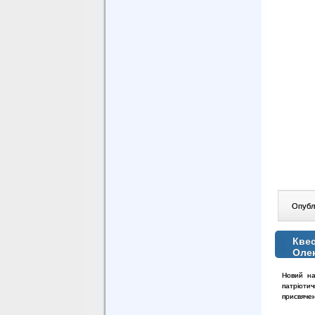
Опублі
Квес
Оле
Новий нав
патріотич
присвячен