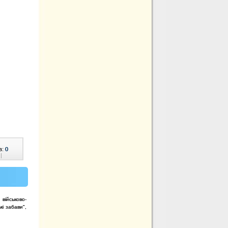
в:
0
|
військово-
кі забави",