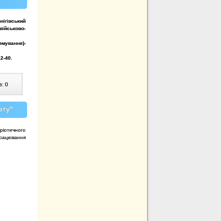
нігівський
йськово-
ямування)-
12-40
.
в:
0
рту"
ріотичного
працювання