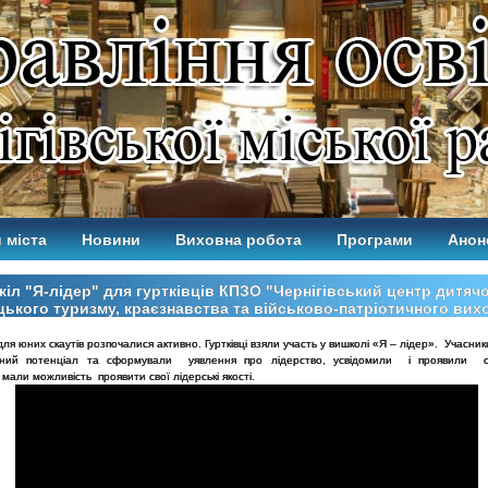
 міста
Новини
Виховна робота
Програми
Анон
іл "Я-лідер" для гуртківців КПЗО "Чернігівський центр дитячо
ького туризму, краєзнавства та військово-патріотичного вих
для юних скаутів розпочалися активно. Гуртківці взяли участь у вишколі «Я – лідер». Учасни
сний потенціал та сформували уявлення про лідерство, усвідомили і проявили св
мали можливість проявити свої лідерські якості.