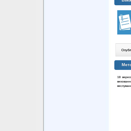
Вака
Опублі
Мето
18 верес
вихованн
веслуван