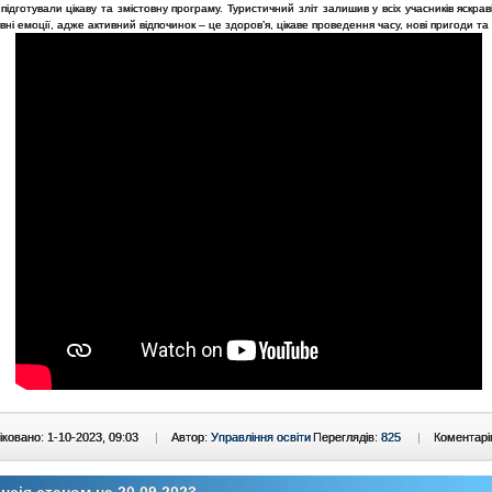
в підготували цікаву та змістовну програму. Туристичний зліт залишив у всіх учасників яскра
вні емоції, адже активний відпочинок – це здоров’я, цікаве проведення часу, нові пригоди та
ковано: 1-10-2023, 09:03
|
Автор:
Управління освіти
Переглядів:
825
|
Коментарі