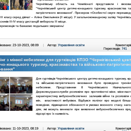
Чернігівську область на Чемпіонаті представили і вихов
"Чернігівський центр дитячо-юнацького туризму, краєзнавства та
патріотичного виховання". Призером «Особистої смуги перешкод
 ІІІ класу серед дівчат – Аліна Омельянюк (ІІ місце). У загальнокомандному заліку Чернігівс
сників ІІІ-IV класу дистанцій виборола ІІІ місце.
переможців та бажаємо подальших звершень!
ковано: 23-10-2023, 08:09
|
Автор:
Управління освіти
Коментарі
Переглядів:
741
інг з мінної небезпеки для гуртківців КПЗО "Чернігівський цен
чо-юнацького туризму, краєзнавства та військово-патріотичн
овання"
Для гуртківців Чернігівського центру дитячо-юнацького туризму, к
та військово-патріотичного виховання було проведено тренін
небезпеки. Представники 8 Чернігівського Навчально
Держспецтрансслужби розповіли про протипіхотні міни, міни-паст
характеристику вибухонебезпечних залишків війни та розповіли 
мін, властивості вибухівок. Відбувся полілог про моделі більш
поведінки, підвищення обізнаності в умовах воєнного стану, наг
діях, які можуть виникати при виявленні вибухонебезпечних пре
підозрі про їх наявність.
ковано: 11-10-2023, 08:19
|
Автор:
Управління освіти
Коментарі