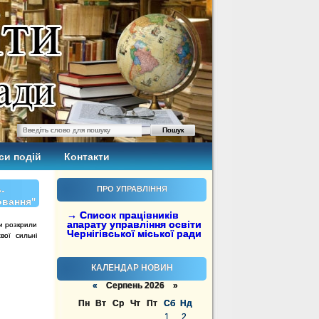
си подій
Контакти
-
ПРО УПРАВЛІННЯ
овання"
→ Список працівників
апарату управління освіти
ки розкрили
Чернігівської міської ради
ої сильні
КАЛЕНДАР НОВИН
«
Серпень 2026 »
Пн
Вт
Ср
Чт
Пт
Сб
Нд
1
2