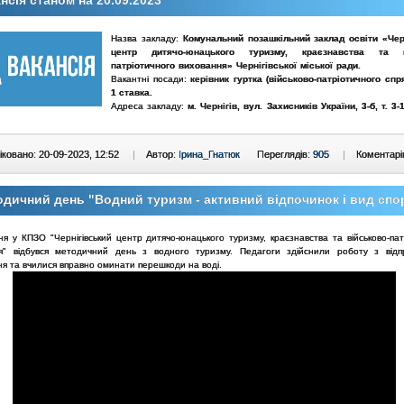
нсія станом на 20.09.2023
Назва закладу:
Комунальний позашкільний заклад освіти «Чер
центр дитячо-юнацького туризму, краєзнавства та ві
патріотичного виховання» Чернігівської міської ради
.
Вакантні посади:
керівник
гуртка (військово-патріотичного спр
1 ставка.
Адреса закладу:
м. Чернігів,
вул. Захисників України, 3-б
, т. 3-
ковано: 20-09-2023, 12:52
|
Автор:
Ірина_Гнатюк
Переглядів:
905
|
Коментарі
дичний день "Водний туризм - активний відпочинок і вид спо
ня у КПЗО "Чернігівський центр дитячо-юнацького туризму, краєзнавства та військово-пат
я" відбувся методичний день з водного туризму. Педагоги здійснили роботу з від
ня та вчилися вправно оминати перешкоди на воді.