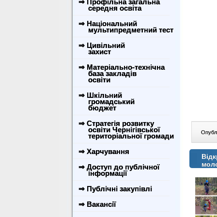
⇒ Профільна загальна
середня освіта
⇒ Національний
мультипредметний тест
⇒ Цивільний
захист
⇒ Матеріально-технічна
база закладів
освіти
⇒ Шкільний
громадський
бюджет
⇒ Стратегія розвитку
освіти Чернігівської
Опублі
територіальної громади
⇒ Харчування
Відк
моло
⇒ Доступ до публічної
інформації
⇒ Публічні закупівлі
⇒ Вакансії