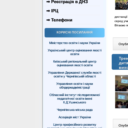
⇒ Реєстрація в ДНЗ
⇒ ІРЦ
дистанції
⇒ Телефони
серед уча
Вітаємо 
КОРИСНІ ПОСИЛАННЯ
Міністерство освіти і науки України
Опублі
Український центр оцінювання якості
освіти
Трен
Київський регіональний центр
дитя
оцінювання якості освіти
вих
Управління Державної служби якості
освіти у Чернігівській області
Управління освіти і науки
облдержадміністрації
Обласний інститут післядипломної
педагогічної освіти імені
К.Д.Ушинського
Чернігівська міська рада
Асоціація міст України
Центр професійного розвитку
Опублі