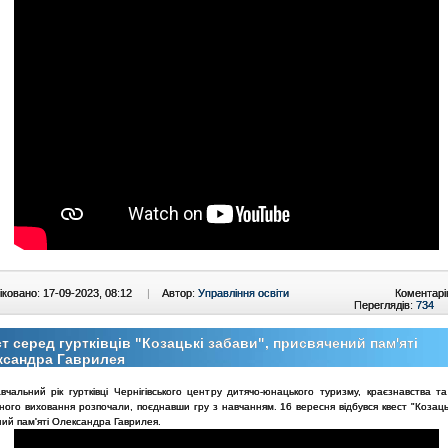
ковано: 17-09-2023, 08:12
|
Автор:
Управління освіти
Коментарі
Переглядів:
734
т серед гуртківців "Козацькі забави", присвячений пам'яті
ксандра Гаврилея
чальний рік гуртківці Чернігівського центру дитячо-юнацького туризму, краєзнавства та 
ного виховання розпочали, поєднавши гру з навчанням. 16 вересня відбувся квест "Козаць
ий пам'яті Олександра Гаврилея.