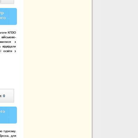
|
тр
ого
агоги КПЗО
 військово-
омилися з
 відвідали
ї освіти з
в:
0
ого
ню туризму.
 Десна, для