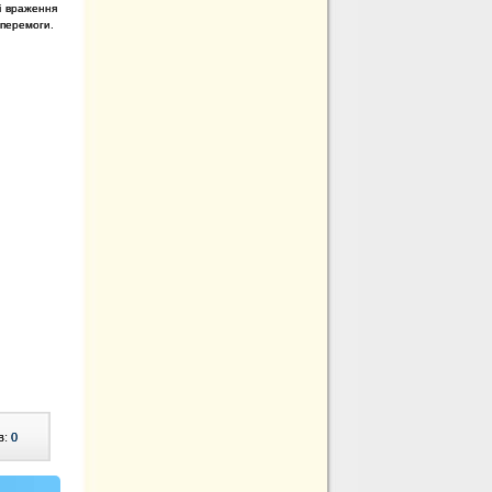
ві враження
 перемоги.
в:
0