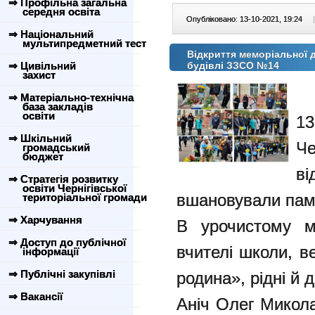
⇒ Профільна загальна
середня освіта
Опубліковано: 13-10-2021, 19:24
|
⇒ Національний
мультипредметний тест
Відкриття меморіальної 
будівлі ЗЗСО №14
⇒ Цивільний
захист
⇒ Матеріально-технічна
база закладів
освіти
1
⇒ Шкільний
Че
громадський
бюджет
в
⇒ Стратегія розвитку
освіти Чернігівської
вшановували пам’
територіальної громади
⇒ Харчування
В урочистому м
⇒ Доступ до публічної
вчителі школи, 
інформації
⇒ Публічні закупівлі
родина», рідні й 
⇒ Вакансії
Аніч Олег Микола