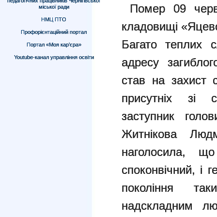
педагогічних працівників Чернігівської
Помер 09 червн
міської ради
НМЦ ПТО
кладовищі «Яцево
Профорієнтаційний портал
Багато теплих с
Портал «Моя кар’єра»
Youtube-канал управління освіти
адресу загиблог
став на захист 
присутніх зі 
заступник го
Житнікова Лю
наголосила, що
споконвічний, і 
покоління та
надскладним лю