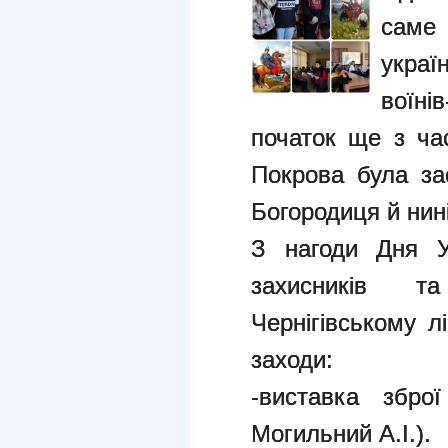
саме
укра
воїні
початок ще з час
Покрова була за
Богородиця й нин
З нагоди Дня У
захисників 
Чернігівському 
заходи:
-виставка зброї
Могильний А.І.).