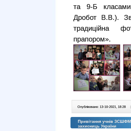
та 9-Б класами
Дробот В.В.). З
традиційна фо
прапором».
Опубліковано: 13-10-2021, 18:28
|
Привітання учнів ЗСШФМП
захисниць України