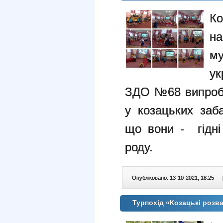
К
на
му
ук
ЗДО №68 випробу
у козацьких заб
що вони - гідні
роду.
Опубліковано: 13-10-2021, 18:25
|
Турпохід «Козацькі розв