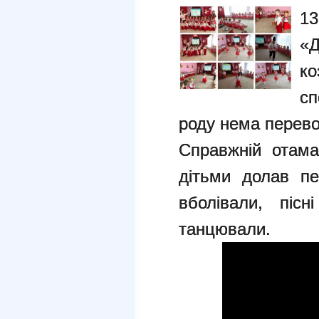
1
«Д
ко
сп
роду нема перево
Справжній отама
дітьми долав пе
вболівали, пісн
танцювали.