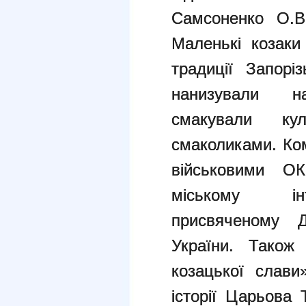
Самсоненко О.В.
Маленькі козаки
традиції Запорі
нанизували н
смакували ку
смаколиками. Ком
військовими О
міському інт
присвяченому Д
України. Також
козацької слави
історії Царьова 