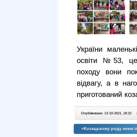
України маленьк
освіти №53, це
походу вони пок
відвагу, а в на
приготований коз
Опубліковано: 13-10-2021, 18:22
|
«Козацькому роду нема 