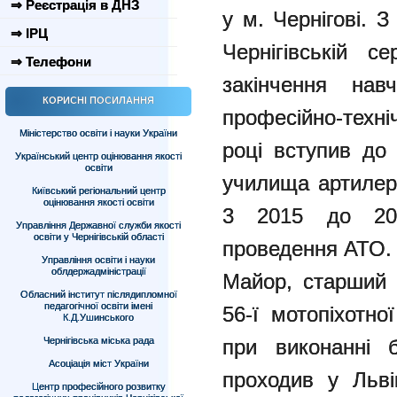
⇒ Реєстрація в ДНЗ
у м. Чернігові. 
⇒ ІРЦ
Чернігівській 
⇒ Телефони
закінчення на
КОРИСНІ ПОСИЛАННЯ
професійно-техн
Міністерство освіти і науки України
році вступив до
Український центр оцінювання якості
освіти
училища артилері
Київський регіональний центр
оцінювання якості освіти
3 2015 до 20
Управління Державної служби якості
освіти у Чернігівській області
проведення АТО.
Управління освіти і науки
облдержадміністрації
Майор, старший 
Обласний інститут післядипломної
педагогічної освіти імені
56-ї мотопіхотн
К.Д.Ушинського
при виконанні б
Чернігівська міська рада
Асоціація міст України
проходив у Льві
Центр професійного розвитку