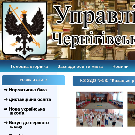
Головна сторінка
Заклади освіти міста
Новини
РОЗДІЛИ САЙТУ
КЗ ЗДО №58: "Козацькі р
⇒ Нормативна база
⇒ Дистанційна освіта
⇒ Нова українська
школа
⇒ Вступ до першого
класу