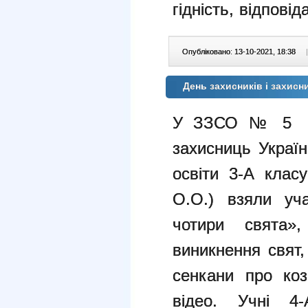
гідність, відповід
Опубліковано: 13-10-2021, 18:38
|
День захисників і захисн
У ЗЗСО № 5 від
захисниць Україн
освіти 3-А клас
О.О.) взяли уч
чотири свята»
виникнення свят
сенкани про коз
відео. Учні 4-