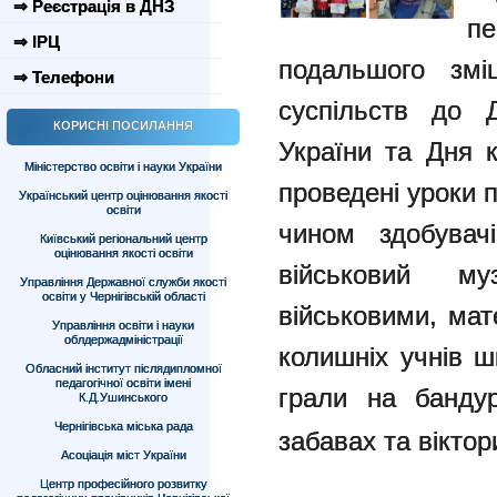
⇒ Реєстрація в ДНЗ
пе
⇒ ІРЦ
подальшого змі
⇒ Телефони
суспільств до 
КОРИСНІ ПОСИЛАННЯ
України та Дня к
Міністерство освіти і науки України
проведені уроки 
Український центр оцінювання якості
освіти
чином здобувачі
Київський регіональний центр
оцінювання якості освіти
військовий м
Управління Державної служби якості
освіти у Чернігівській області
військовими, мат
Управління освіти і науки
облдержадміністрації
колишніх учнів ш
Обласний інститут післядипломної
педагогічної освіти імені
грали на бандур
К.Д.Ушинського
Чернігівська міська рада
забавах та віктор
Асоціація міст України
Центр професійного розвитку