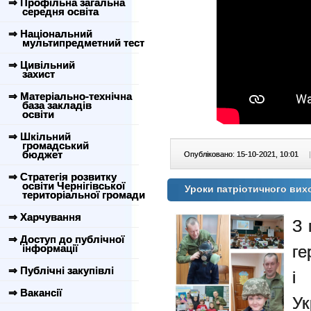
⇒ Профільна загальна
середня освіта
⇒ Національний
мультипредметний тест
⇒ Цивільний
захист
⇒ Матеріально-технічна
база закладів
освіти
⇒ Шкільний
громадський
бюджет
Опубліковано: 15-10-2021, 10:01
|
⇒ Стратегія розвитку
освіти Чернігівської
Уроки патріотичного ви
територіальної громади
⇒ Харчування
З 
⇒ Доступ до публічної
інформації
ге
⇒ Публічні закупівлі
і
⇒ Вакансії
Ук