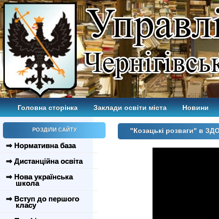
Головна сторінка
Заклади освіти міста
Новини
РОЗДІЛИ САЙТУ
"Козацькі розваги" в ЗД
⇒ Нормативна база
⇒ Дистанційна освіта
⇒ Нова українська
школа
⇒ Вступ до першого
класу