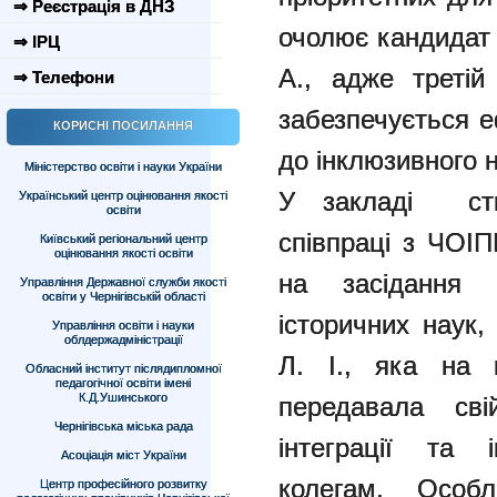
⇒ Реєстрація в ДНЗ
очолює кандидат 
⇒ ІРЦ
А., адже третій
⇒ Телефони
забезпечується 
КОРИСНІ ПОСИЛАННЯ
до інклюзивного 
Міністерство освіти і науки України
У закладі ств
Український центр оцінювання якості
освіти
співпраці з ЧОІП
Київський регіональний центр
оцінювання якості освіти
на засідання 
Управління Державної служби якості
освіти у Чернігівській області
історичних наук,
Управління освіти і науки
облдержадміністрації
Л. І., яка на 
Обласний інститут післядипломної
педагогічної освіти імені
К.Д.Ушинського
передавала св
Чернігівська міська рада
інтеграції та 
Асоціація міст України
колегам. Особ
Центр професійного розвитку