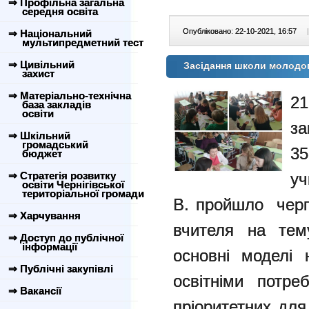
⇒ Профільна загальна
середня освіта
Опубліковано: 22-10-2021, 16:57
|
⇒ Національний
мультипредметний тест
⇒ Цивільний
Засідання школи молодо
захист
⇒ Матеріально-технічна
2
база закладів
освіти
за
⇒ Шкільний
громадський
35
бюджет
⇒ Стратегія розвитку
уч
освіти Чернігівської
територіальної громади
В. пройшло черг
⇒ Харчування
вчителя на тему
⇒ Доступ до публічної
інформації
основні моделі 
⇒ Публічні закупівлі
освітніми потр
⇒ Вакансії
пріоритетних для