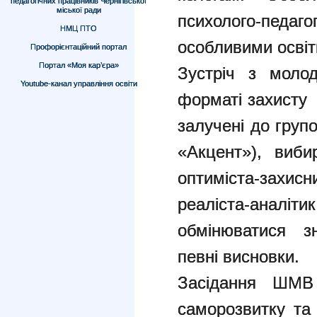
педагогічних працівників Чернігівської
міської ради
психолого-педа
НМЦ ПТО
особливими освіт
Профорієнтаційний портал
Портал «Моя кар’єра»
Зустріч з моло
Youtube-канал управління освіти
форматі захисту 
залучені до груп
«Акцент»), виби
оптиміста-захис
реаліста-анал
обмінюватися з
певні висновки.
Засідання ШМВ
саморозвитку та 