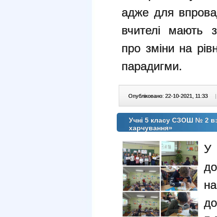
адже для впрова
вчителі мають з
про зміни на рів
парадигми.
Опубліковано: 22-10-2021, 11:33
|
Учні 5 класу СЗОШ № 2 вз
харчування»
У 
д
на
до