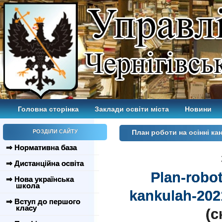
Головна сторінка
Заклади освіти міста
Новини
РОЗДІЛИ САЙТУ
План роботи на осінні ка
⇒ Нормативна база
⇒ Дистанційна освіта
Plan-robot
⇒ Нова українська
школа
kankulah-202
⇒ Вступ до першого
класу
(c