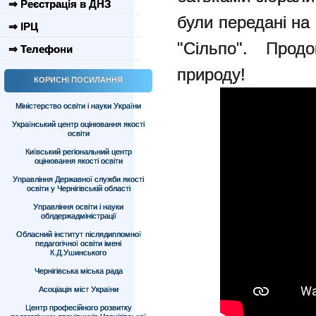
⇒ Реєстрація в ДНЗ
були передані на
⇒ ІРЦ
"Сільпо". Прод
⇒ Телефони
природу!
КОРИСНІ ПОСИЛАННЯ
Міністерство освіти і науки України
Український центр оцінювання якості
освіти
Київський регіональний центр
оцінювання якості освіти
Управління Державної служби якості
освіти у Чернігівській області
Управління освіти і науки
облдержадміністрації
Обласний інститут післядипломної
педагогічної освіти імені
К.Д.Ушинського
Чернігівська міська рада
Асоціація міст України
Центр професійного розвитку