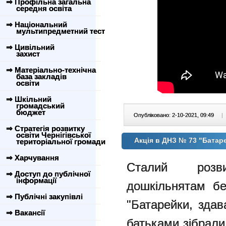
⇒ Профільна загальна
середня освіта
⇒ Національний
мультипредметний тест
⇒ Цивільний
захист
⇒ Матеріально-технічна
база закладів
освіти
⇒ Шкільний
громадський
бюджет
Опубліковано: 2-10-2021, 09:49
|
⇒ Стратегія розвитку
освіти Чернігівської
Акція в ДНЗ № 73 "Батар
територіальної громади
⇒ Харчування
Сталий розв
⇒ Доступ до публічної
інформації
дошкільнятам бе
⇒ Публічні закупівлі
"Батарейки, здав
⇒ Вакансії
батьками зібрали 