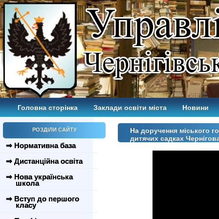
Головна сторінка
Заклади освіти міста
Новини
РОЗДІЛИ САЙТУ
На доручення міського го
дитячих садках Чернігов
⇒ Нормативна база
⇒ Дистанційна освіта
⇒ Нова українська
школа
⇒ Вступ до першого
класу