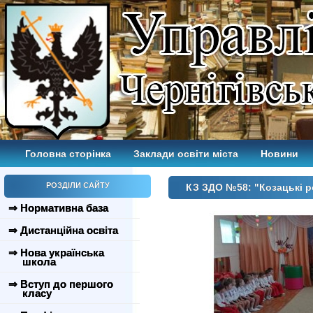
Головна сторінка
Заклади освіти міста
Новини
РОЗДІЛИ САЙТУ
КЗ ЗДО №58: "Козацькі р
⇒ Нормативна база
⇒ Дистанційна освіта
⇒ Нова українська
школа
⇒ Вступ до першого
класу