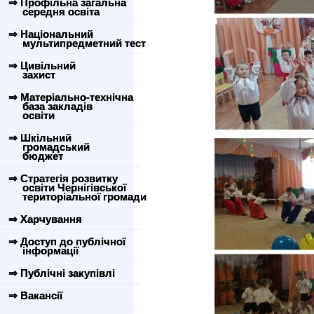
⇒ Профільна загальна
середня освіта
⇒ Національний
мультипредметний тест
⇒ Цивільний
захист
⇒ Матеріально-технічна
база закладів
освіти
⇒ Шкільний
громадський
бюджет
⇒ Стратегія розвитку
освіти Чернігівської
територіальної громади
⇒ Харчування
⇒ Доступ до публічної
інформації
⇒ Публічні закупівлі
⇒ Вакансії