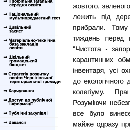
⇒ Профільна загальна
жовтого, зеленог
середня освіта
⇒ Національний
лежить під дер
мультипредметний тест
прибрали. Тому 
⇒ Цивільний
захист
тиждень перед к
⇒ Матеріально-технічна
база закладів
"Чистота - запо
освіти
⇒ Шкільний
карантинних обм
громадський
бюджет
інвентаря, усі о
⇒ Стратегія розвитку
освіти Чернігівської
до екологічного 
територіальної громади
колегіуму. Пр
⇒ Харчування
⇒ Доступ до публічної
Розуміючи небез
інформації
все було винесе
⇒ Публічні закупівлі
⇒ Вакансії
майже одразу пр