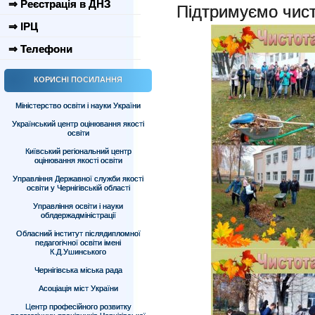
⇒ Реєстрація в ДНЗ
Підтримуємо чист
⇒ ІРЦ
⇒ Телефони
КОРИСНІ ПОСИЛАННЯ
Міністерство освіти і науки України
Український центр оцінювання якості
освіти
Київський регіональний центр
оцінювання якості освіти
Управління Державної служби якості
освіти у Чернігівській області
Управління освіти і науки
облдержадміністрації
Обласний інститут післядипломної
педагогічної освіти імені
К.Д.Ушинського
Чернігівська міська рада
Асоціація міст України
Центр професійного розвитку