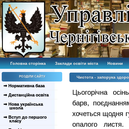
Головна сторінка
Заклади освіти міста
Новини
РОЗДІЛИ САЙТУ
Чистота - запорука здоро
⇒ Нормативна база
Цьогорічна осі
⇒ Дистанційна освіта
барв, поєднання
⇒ Нова українська
школа
хочеться щодня г
⇒ Вступ до першого
класу
опалого листя. 