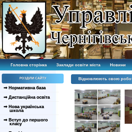
Головна сторінка
Заклади освіти міста
Новини
РОЗДІЛИ САЙТУ
Відновлюють свою робот
⇒ Нормативна база
⇒ Дистанційна освіта
⇒ Нова українська
школа
⇒ Вступ до першого
класу