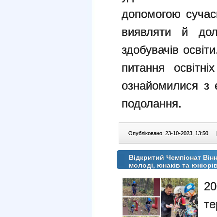
допомогою сучасн
виявляти й дол
здобувачів освіт
питання освітні
ознайомилися з 
подолання.
Опубліковано: 23-10-2023, 13:50
|
Відкритий Чемпіонат Вінн
молоді, юнаків та юніорі
2
т