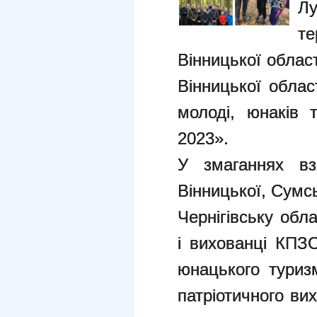
Лу
т
Вінницької облас
Вінницької облас
молоді, юнаків 
2023».
У змаганнях вз
Вінницької, Сумсь
Чернігівську обл
і вихованці КПЗО
юнацького туризм
патріотичного ви