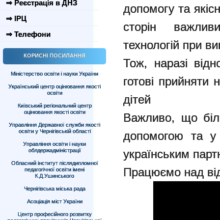
⇒ Реєстрація в ДНЗ
допомогу та якіс
⇒ ІРЦ
сторін важли
⇒ Телефони
технологій при ви
КОРИСНІ ПОСИЛАННЯ
Тож, наразі відн
Міністерство освіти і науки України
готові прийняти 
Український центр оцінювання якості
освіти
дітей
Київський регіональний центр
оцінювання якості освіти
Важливо, що біл
Управління Державної служби якості
освіти у Чернігівській області
допомогою та у 
Управління освіти і науки
облдержадміністрації
українським парт
Обласний інститут післядипломної
Працюємо над ві
педагогічної освіти імені
К.Д.Ушинського
Чернігівська міська рада
Асоціація міст України
Центр професійного розвитку