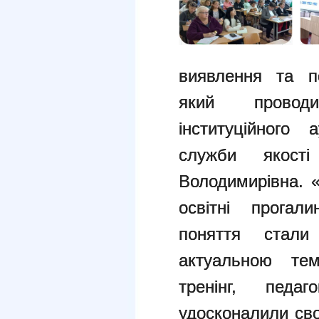
виявлення та п
який проводи
інституційного 
служби якост
Володимирівна. «
освітні прогал
поняття стали
актуальною те
тренінг, педаг
удосконалили свої