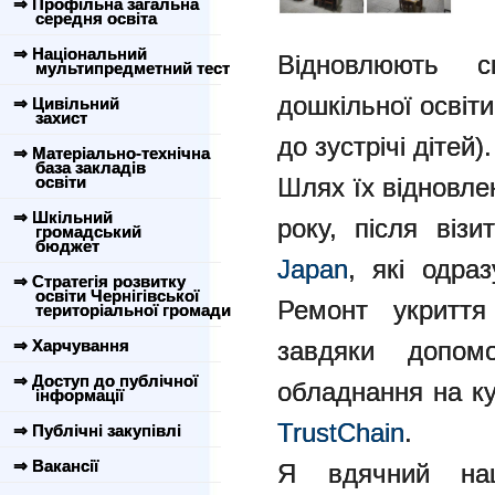
⇒ Профільна загальна
середня освіта
⇒ Національний
Відновлюють 
мультипредметний тест
дошкільної освіти
⇒ Цивільний
захист
до зустрічі дітей).
⇒ Матеріально-технічна
база закладів
освіти
Шлях їх відновле
⇒ Шкільний
року, після віз
громадський
бюджет
Japan
, які одраз
⇒ Стратегія розвитку
освіти Чернігівської
Ремонт укритт
територіальної громади
⇒ Харчування
завдяки допо
⇒ Доступ до публічної
обладнання на ку
інформації
TrustChain
.
⇒ Публічні закупівлі
⇒ Вакансії
Я вдячний на