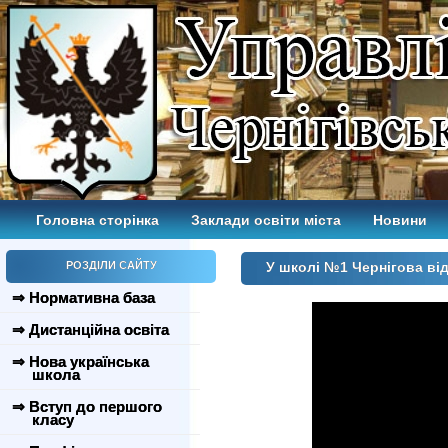
Головна сторінка
Заклади освіти міста
Новини
РОЗДІЛИ САЙТУ
У школі №1 Чернігова від
⇒ Нормативна база
⇒ Дистанційна освіта
⇒ Нова українська
школа
⇒ Вступ до першого
класу