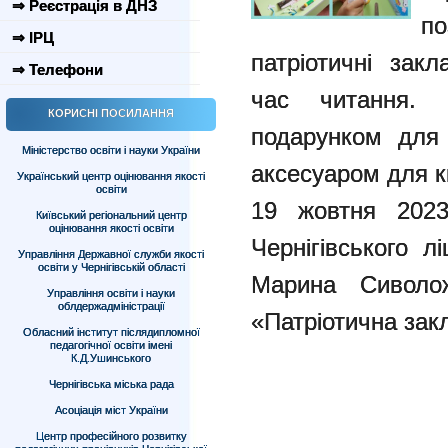
⇒ Реєстрація в ДНЗ
по
⇒ ІРЦ
патріотичні зак
⇒ Телефони
час читання.
КОРИСНІ ПОСИЛАННЯ
подарунком для 
Міністерство освіти і науки України
аксесуаром для к
Український центр оцінювання якості
освіти
19 жовтня 2023
Київський регіональний центр
оцінювання якості освіти
Чернігівського 
Управління Державної служби якості
освіти у Чернігівській області
Марина Сиволож
Управління освіти і науки
облдержадміністрації
«Патріотична зак
Обласний інститут післядипломної
педагогічної освіти імені
К.Д.Ушинського
Чернігівська міська рада
Асоціація міст України
Центр професійного розвитку