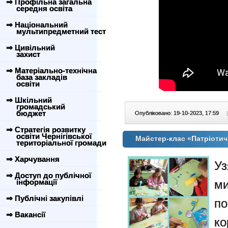
⇒ Профільна загальна
середня освіта
⇒ Національний
мультипредметний тест
⇒ Цивільний
захист
⇒ Матеріально-технічна
база закладів
освіти
⇒ Шкільний
громадський
бюджет
Опубліковано: 19-10-2023, 17:59
|
⇒ Стратегія розвитку
освіти Чернігівської
Майстер-клас «Патріотич
територіальної громади
⇒ Харчування
Уз
⇒ Доступ до публічної
інформації
ми
⇒ Публічні закупівлі
п
⇒ Вакансії
к