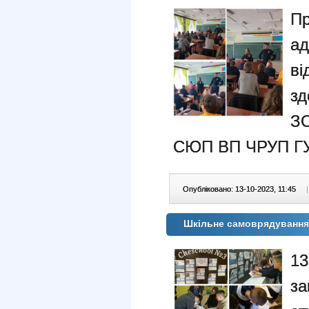
П
ад
ві
зд
З
СЮП ВП ЧРУП ГУНП
Опубліковано: 13-10-2023, 11:45
|
Шкільне самоврядування
13
за