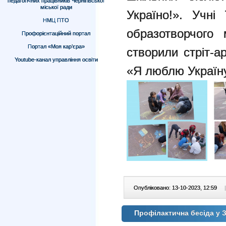
педагогічних працівників Чернігівської
міської ради
Україно!». Учні
НМЦ ПТО
образотворчого
Профорієнтаційний портал
Портал «Моя кар’єра»
створили стріт-а
Youtube-канал управління освіти
«Я люблю Україну
Опубліковано: 13-10-2023, 12:59
|
Профілактична бесіда у