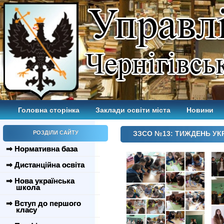
Головна сторінка
Заклади освіти міста
Новини
РОЗДІЛИ САЙТУ
ЗЗСО №13: ТИЖДЕНЬ УК
⇒ Нормативна база
⇒ Дистанційна освіта
⇒ Нова українська
школа
⇒ Вступ до першого
класу