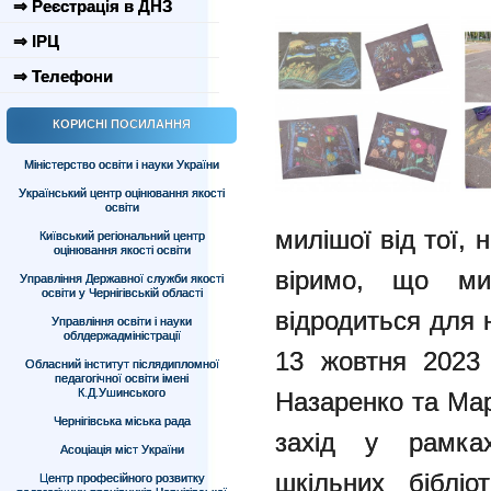
⇒ Реєстрація в ДНЗ
⇒ ІРЦ
⇒ Телефони
КОРИСНІ ПОСИЛАННЯ
Міністерство освіти і науки України
Український центр оцінювання якості
освіти
милішої від тої, 
Київський регіональний центр
оцінювання якості освіти
віримо, що ми
Управління Державної служби якості
освіти у Чернігівській області
відродиться для 
Управління освіти і науки
облдержадміністрації
13 жовтня 2023 
Обласний інститут післядипломної
педагогічної освіти імені
К.Д.Ушинського
Назаренко та Ма
Чернігівська міська рада
захід у рамках
Асоціація міст України
шкільних біблі
Центр професійного розвитку