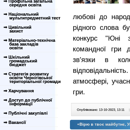
⇒ Профільна загальна
середня освіта
⇒ Національний
любові до народн
мультипредметний тест
рідного слова б
⇒ Цивільний
захист
конкурс "Юні з
⇒ Матеріально-технічна
база закладів
командної гри 
освіти
⇒ Шкільний
зв'язки в коле
громадський
бюджет
відповідальніст
⇒ Стратегія розвитку
освіти Чернігівської
атмосфері, учас
територіальної громади
гри.
⇒ Харчування
⇒ Доступ до публічної
інформації
Опубліковано: 13-10-2023, 13:11
|
⇒ Публічні закупівлі
⇒ Вакансії
«Вірю в твоє майбутнє, У