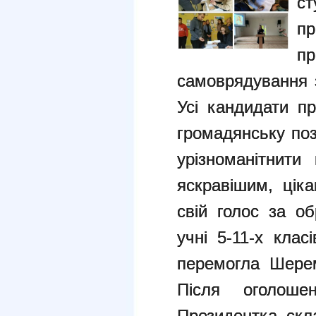
ст
п
п
самоврядування з
Усі кандидати п
громадянську по
урізноманітнити
яскравішим, ціка
свій голос за о
учні 5-11-х клас
перемогла Шерем
Після оголошен
Президентка скл