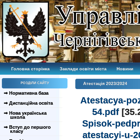
Головна сторінка
Заклади освіти міста
Новини
РОЗДІЛИ САЙТУ
Атестація 2023/2024
⇒ Нормативна база
Atestacya-po
⇒ Дистанційна освіта
54.pdf
[35.
⇒ Нова українська
школа
Spisok-pedpr
⇒ Вступ до першого
класу
atestacyi-u-