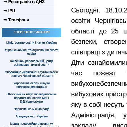
⇒ Реєстрація в ДНЗ
Сьогодні, 18.10.
⇒ ІРЦ
освіти Чернігівс
⇒ Телефони
області до 25 ш
КОРИСНІ ПОСИЛАННЯ
безпеки, створ
Міністерство освіти і науки України
Український центр оцінювання якості
співпраці з дит
освіти
Діти ознайомили
Київський регіональний центр
оцінювання якості освіти
час пожежі 
Управління Державної служби якості
освіти у Чернігівській області
вибухонебезпе
Управління освіти і науки
облдержадміністрації
вибухових пристр
Обласний інститут післядипломної
педагогічної освіти імені
К.Д.Ушинського
яку в собі несуть 
Чернігівська міська рада
Адміністрація, 
Асоціація міст України
закладу вис
Центр професійного розвитку