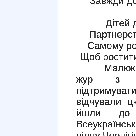
Завжди до
Дітей 
Партнерст
Самому ро
Щоб ростит
Малюки зв
журі з п
підтримуват
відчували ц
йшли до
Всеукраїнсь
рідну Черніг