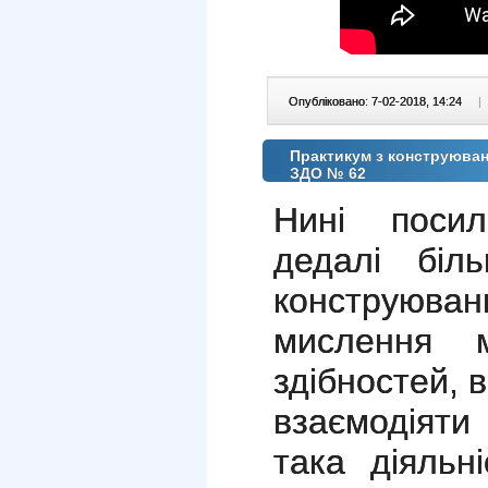
Опубліковано: 7-02-2018, 14:24
|
Практикум з конструюва
ЗДО № 62
Нині посил
дедалі бі
конструюван
мислення м
здібностей, 
взаємодіяти
така діяльн