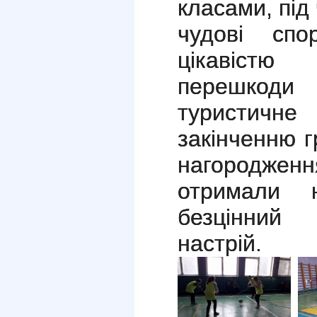
класами, під
чудові спо
цікавістю 
перешкод
туристич
закінченню 
нагороджен
отримали н
безцінний
настрій.