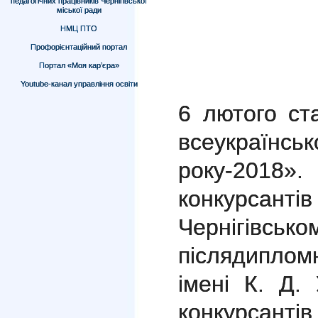
педагогічних працівників Чернігівської
міської ради
НМЦ ПТО
Профорієнтаційний портал
Портал «Моя кар’єра»
Youtube-канал управління освіти
6 лютого ст
всеукраїнсь
року-2018»
конкурс
Чернігівсько
післядипломн
імені К. Д.
конкурс