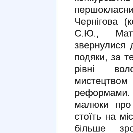
першокла
Чернігова (
С.Ю., Мат
звернулися 
подяки, за т
рівні воло
мистецтво
реформами. 
малюки про 
стоїть на мі
більше зр