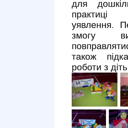
для дошкіл
практиці 
уявлення. П
змогу ви
повправляти
також підк
роботи з діт