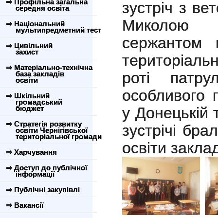
⇒ Профільна загальна
зустріч з в
середня освіта
Миколою
⇒ Національний
мультипредметний тест
сержантом п
⇒ Цивільний
захист
територіальн
⇒ Матеріально-технічна
роті патру
база закладів
освіти
особливого 
⇒ Шкільний
громадський
бюджет
у Донецькій 
⇒ Стратегія розвитку
зустрічі бра
освіти Чернігівської
територіальної громади
освіти заклад
⇒ Харчування
⇒ Доступ до публічної
інформації
⇒ Публічні закупівлі
⇒ Вакансії