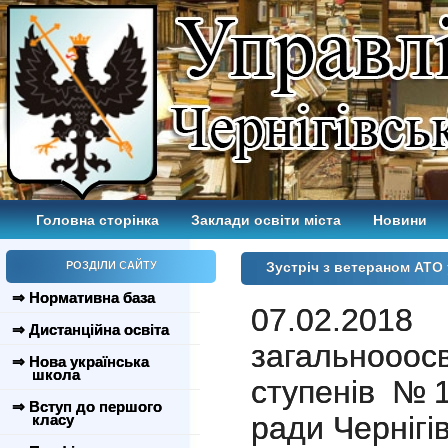
Головна сторінка
Заклади освіти міста
Новини
РОЗДІЛИ САЙТУ
Зустріч з ветераном АТ
⇒ Нормативна база
07.02.201
⇒ Дистанційна освіта
загальнооо
⇒ Нова українська
школа
ступенів №17
⇒ Вступ до першого
ради Чернігі
класу