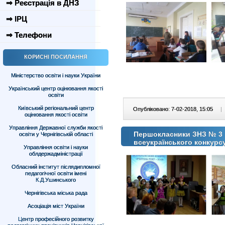
⇒ Реєстрація в ДНЗ
⇒ ІРЦ
⇒ Телефони
КОРИСНІ ПОСИЛАННЯ
Міністерство освіти і науки України
Український центр оцінювання якості
освіти
Київський регіональний центр
Опубліковано: 7-02-2018, 15:05
|
оцінювання якості освіти
Управління Державної служби якості
Першокласники ЗНЗ № 3 м
освіти у Чернігівській області
всеукраїнського конкурс
Управління освіти і науки
облдержадміністрації
Обласний інститут післядипломної
педагогічної освіти імені
К.Д.Ушинського
Чернігівська міська рада
Асоціація міст України
Центр професійного розвитку