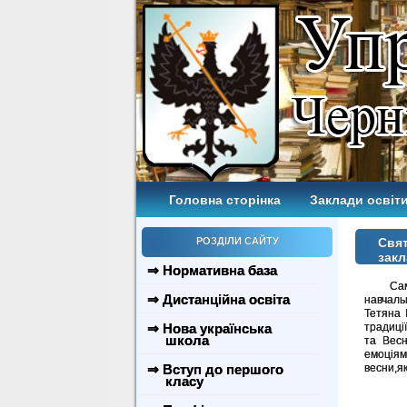
Головна сторінка
Заклади освіти
РОЗДІЛИ САЙТУ
Свят
закл
⇒ Нормативна база
Саме з
⇒ Дистанційна освіта
навчаль
Тетяна 
⇒ Нова українська
традиції
школа
та Весн
емоціям
⇒ Вступ до першого
весни,я
класу