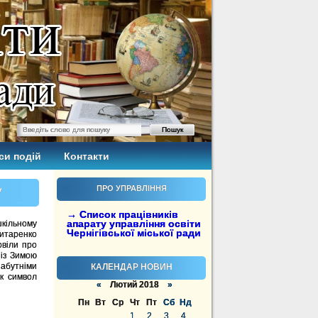
си подій
Контакти
у
ПРО УПРАВЛІННЯ
→ Список працівників
апарату управління освіти
кільному
Чернігівської міської ради
итаренко
овіли про
 із Зимою
абутніми
КАЛЕНДАР НОВИН
як символ
«
Лютий 2018
»
Пн
Вт
Ср
Чт
Пт
Сб
Нд
1
2
3
4