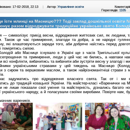
ковано: 17-02-2018, 22:13
|
Автор:
Управління освіти
Коментарі
Переглядів:
1105
е їсте млинці на Масницю??? Тоді заклад дошкільної освіти 
онує разом відроджувати традиційне українське свято Колод
 — символізує прихід весни, відродження життєвих сил, як людини, так
и. Також це час примирення, злагоди та добра, а не народні гулянн
у, які влаштовуються заради того, аби добряче наїстись перед довго
і помірятись силою.
Колодій або Масниця існувало в Україні ще з часів Трипільської куль
всепрощення та примирення, люди у цей час не бились, а навпаки на
и всі конфлікти, вибачитись та вибачити аби зустріти весну у злагоді і м
ійними українськими стравами у цей тиждень на Масницю (Колод
ки з сиром та вершковим маслом, а також найрізноманітніші страви з 
ів.
ас задуматись про відродження власного свята. Так от і ми в
тись до традицій козацької України. На майстер-класі «Варенички на 
и не лише показали свої уміння та майстерність, дізнались багато но
ї українського народу, a й поласували своїми виробами. Повірте нам, б
!
мачних вареників.