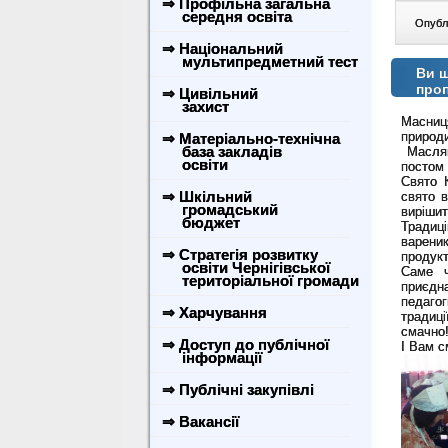
⇒ Профільна загальна
середня освіта
Опублі
⇒ Національний
мультипредметний тест
Ви щ
проп
⇒ Цивільний
захист
Масниця
природ
⇒ Матеріально-технічна
база закладів
Маслян
освіти
постом 
Свято 
⇒ Шкільний
свято 
громадський
вирішит
бюджет
Традиц
варени
⇒ Стратегія розвитку
продукт
освіти Чернігівської
Саме ч
територіальної громади
приєдна
педагог
⇒ Харчування
традиці
смачно
⇒ Доступ до публічної
І Вам с
інформації
⇒ Публічні закупівлі
⇒ Вакансії