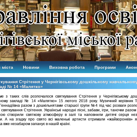
 міста
Новини
Виховна робота
Програми
Анон
кування Стрітення у Чернігівському дошкільному навчальном
аді № 14 «Малятко»
 таких слів розпочалося святкування Стрітення у Чернігівському дош
ному закладі № 14 «Малятко» 15 лютого 2018 року. Музичний керівник Т
Геннадіївна разом з дошкільнятами старшої групи №4 під час розваги розп
 святкування Стрітення. Українські народні пісні, забави, ігри, таночки разом
ою створили святкову атмосферу в залі та наповнили дитячі серця нез
и. А на згадку про свято всі маленькі артисти отримали «жайворонків» 
ка вже незабаром запанує в нашій країні.