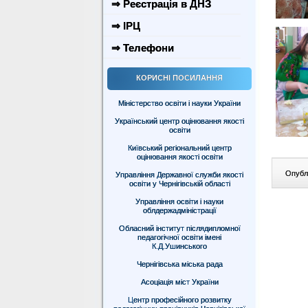
⇒ Реєстрація в ДНЗ
⇒ ІРЦ
⇒ Телефони
КОРИСНІ ПОСИЛАННЯ
Міністерство освіти і науки України
Український центр оцінювання якості
освіти
Київський регіональний центр
оцінювання якості освіти
Опублі
Управління Державної служби якості
освіти у Чернігівській області
Управління освіти і науки
облдержадміністрації
Обласний інститут післядипломної
педагогічної освіти імені
К.Д.Ушинського
Чернігівська міська рада
Асоціація міст України
Центр професійного розвитку