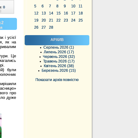
5
6
7
8
9
10
11
в:
0
|
12
13
14
15
16
17
18
19
20
21
22
23
24
25
№2
ія
26
27
28
 і усієї
АРХИВ
я, як на
тривалим
Серпень 2026 (1)
Липень 2026 (17)
тури. Це
Червень 2026 (32)
магались
Травень 2026 (17)
ирі.
Квітень 2026 (38)
ій) були
Березень 2026 (15)
молочних
Показати архів повністю
ирішили
Масницю»
вого про
уло дуже