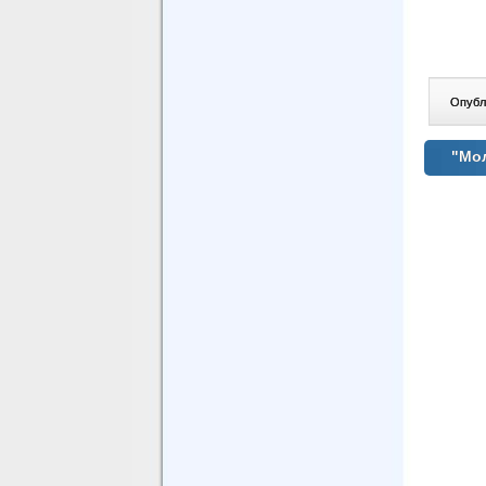
Опублі
"Мол