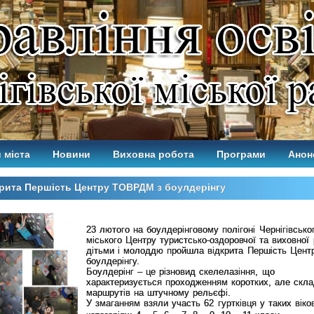
 міста
Новини
Виховна робота
Програми
Анон
рита Першість Центру ТОВРДМ з боулдерінгу
23 лютого на боулдерінговому полігоні Чернігівсько
міського Центру туристсько-оздоровчої та виховної 
дітьми і молоддю пройшла відкрита Першість Цент
боулдерінгу.
Боулдерінг – це різновид скелелазіння, що
характеризується проходженням коротких, але скл
маршрутів на штучному рельєфі.
У змаганням взяли участь 62 гуртківця у таких віко