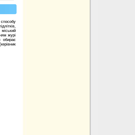
 способу
длітків,
 міський
ням журі
и обирає
керівник