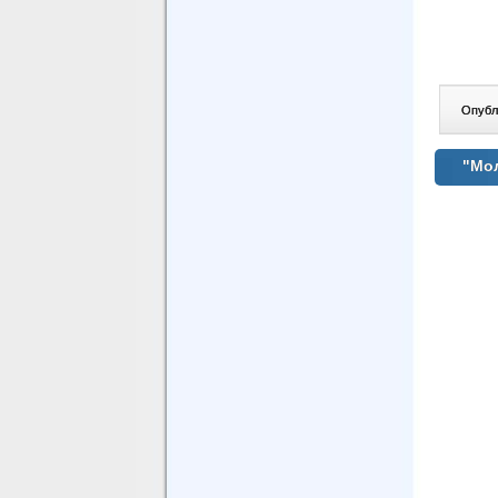
Опублі
"Мол