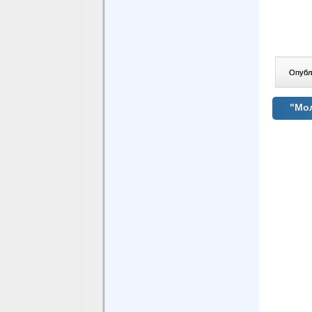
Опублі
"Мол