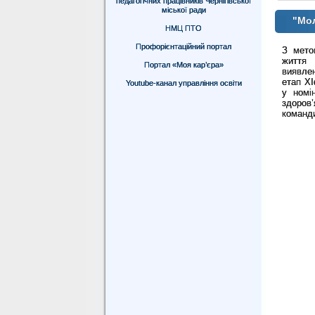
педагогічних працівників Чернігівської
міської ради
"Мол
НМЦ ПТО
Профорієнтаційний портал
З мето
життя 
Портал «Моя кар’єра»
виявле
етап
XI
Youtube-канал управління освіти
у номі
здоров
команд