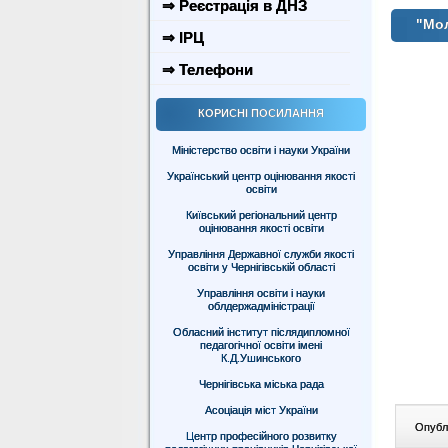
⇒ Реєстрація в ДНЗ
"Мол
⇒ ІРЦ
⇒ Телефони
КОРИСНІ ПОСИЛАННЯ
Міністерство освіти і науки України
Український центр оцінювання якості
освіти
Київський регіональний центр
оцінювання якості освіти
Управління Державної служби якості
освіти у Чернігівській області
Управління освіти і науки
облдержадміністрації
Обласний інститут післядипломної
педагогічної освіти імені
К.Д.Ушинського
Чернігівська міська рада
Асоціація міст України
Опублі
Центр професійного розвитку