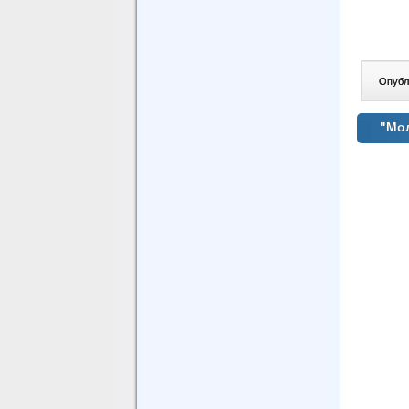
Опублі
"Мол