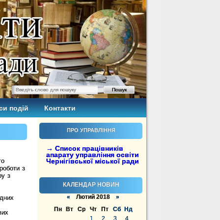
си подій
Контакти
ПРО УПРАВЛІННЯ
→ Список працівників
апарату управління освіти
го
Чернігівської міської ради
роботи з
ру з
КАЛЕНДАР НОВИН
«
Лютий 2018
»
адних
Пн
Вт
Ср
Чт
Пт
Сб
Нд
вих
1
2
3
4