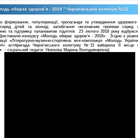
одь обирає здоров’я - 2018 " Чернігівський колегіум №11
ю формування, популяризації, пропаганди та утвердження здорового
серед дітей та молоді, запобігання негативним проявам серед пі
нню та підтримці талановитих підлітків 23 лютого 2018 року відбувся
фестивалю-конкурсу «Молодь обирає здоров’я - 2018». Згідно з рішен
нації «Літературно-музично-спортивна міні-композиція «Молодь Україн
’я!» агітбригада Чернігівського колегіуму №11 виборола ІІ місце (
и - соціальний педагог Новікова Марина Володимирівна)
.