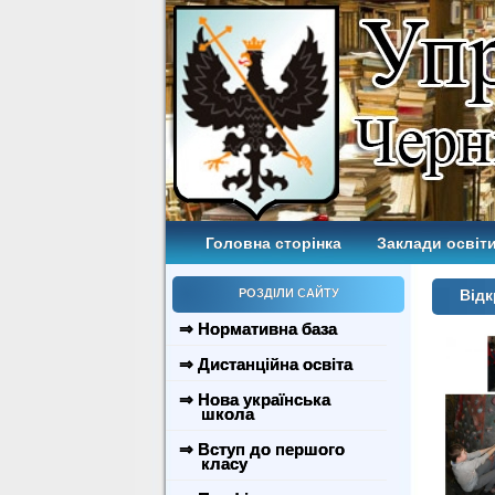
Головна сторінка
Заклади освіти
РОЗДІЛИ САЙТУ
Відк
⇒ Нормативна база
⇒ Дистанційна освіта
⇒ Нова українська
школа
⇒ Вступ до першого
класу