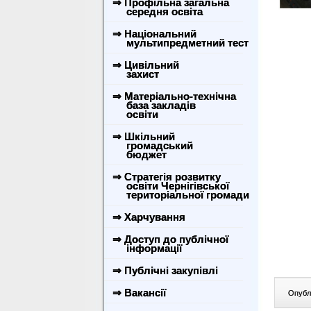
⇒ Профільна загальна
середня освіта
⇒ Національний
мультипредметний тест
⇒ Цивільний
захист
⇒ Матеріально-технічна
база закладів
освіти
⇒ Шкільний
громадський
бюджет
⇒ Стратегія розвитку
освіти Чернігівської
територіальної громади
⇒ Харчування
⇒ Доступ до публічної
інформації
⇒ Публічні закупівлі
⇒ Вакансії
Опублі