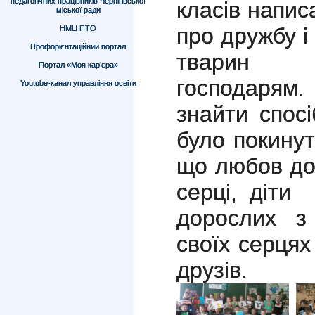
педагогічних працівників Чернігівської
класів напис
міської ради
про дружбу і 
НМЦ ПТО
Профорієнтаційний портал
тварин 
Портал «Моя кар’єра»
господаря
Youtube-канал управління освіти
знайти спос
було покинут
що любов до
серці, діти
дорослих з
своїх серцях
друзів.