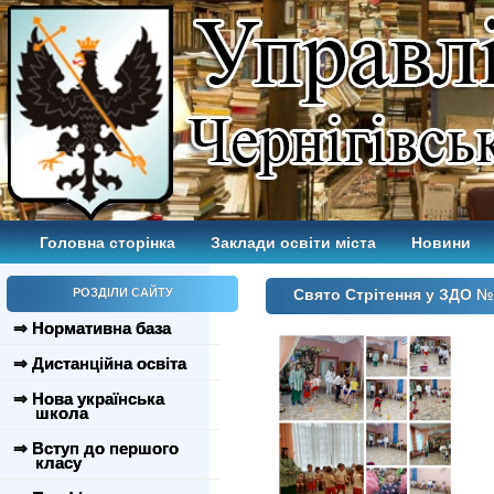
Головна сторінка
Заклади освіти міста
Новини
РОЗДІЛИ САЙТУ
Свято Стрітення у ЗДО 
⇒ Нормативна база
⇒ Дистанційна освіта
⇒ Нова українська
школа
⇒ Вступ до першого
класу