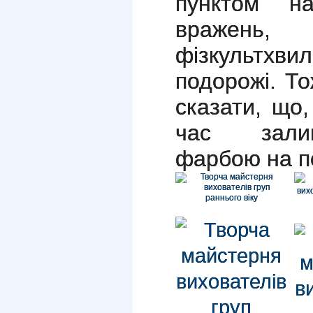
пунктом н
вражен
фізкультхви
подорожі. Т
сказати, що
час залиш
фарбою на по