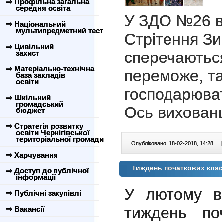
⇒ Профільна загальна
середня освіта
У ЗДО №26 в
⇒ Національний
мультипредметний тест
Стрітення З
⇒ Цивільний
захист
сперечаються
⇒ Матеріально-технічна
переможе, та
база закладів
освіти
господарюва
⇒ Шкільний
громадський
Ось вихованц
бюджет
⇒ Стратегія розвитку
освіти Чернігівської
територіальної громади
Опубліковано: 18-02-2018, 14:28
|
⇒ Харчування
Тиждень початкових кла
⇒ Доступ до публічної
інформації
У лютому 
⇒ Публічні закупівлі
тиждень по
⇒ Вакансії