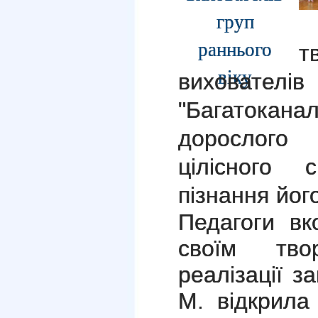
т
вихователі
"Багатока
дорослого
цілісного 
пізнання йог
Педагоги вк
своїм тво
реалізації з
М. відкрила