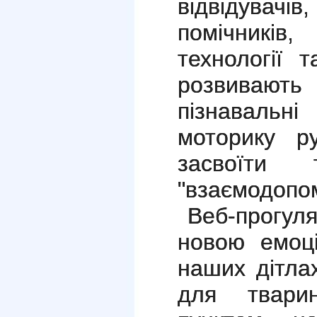
відвідувач
помічників
технології т
розвивают
пізнавальн
моторику р
засвоїти 
"взаємодопом
Веб-прогуля
новою емоц
наших дітлах
для твари