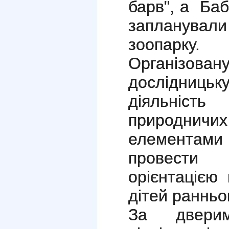
барв", а Баб
запланували
зоопарку.
Організо
дослідниц
діяльніс
природн
елементами
провести
орієнтацією
дітей ранньог
За дверим