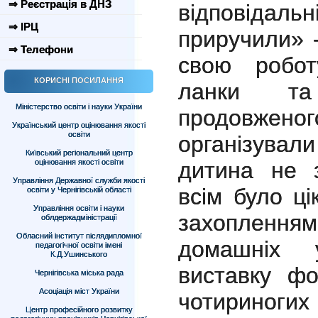
⇒ Реєстрація в ДНЗ
відповіда
⇒ ІРЦ
приручили» -
⇒ Телефони
свою робот
КОРИСНІ ПОСИЛАННЯ
ланки та
Міністерство освіти і науки України
продовж
Український центр оцінювання якості
освіти
організували
Київський регіональний центр
оцінювання якості освіти
дитина не 
Управління Державної служби якості
всім було ц
освіти у Чернігівській області
Управління освіти і науки
захопленням
облдержадміністрації
Обласний інститут післядипломної
домашніх у
педагогічної освіти імені
К.Д.Ушинського
виставку фо
Чернігівська міська рада
Асоціація міст України
чотириногих 
Центр професійного розвитку